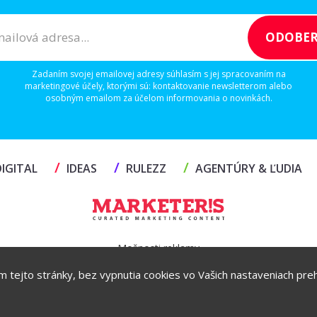
Zadaním svojej emailovej adresy súhlasím s jej spracovaním na
marketingové účely, ktorými sú: kontaktovanie newsletterom alebo
osobným emailom za účelom informovania o novinkách.
/
/
/
IGITAL
IDEAS
RULEZZ
AGENTÚRY & ĽUDIA
Možnosti reklamy
ím tejto stránky, bez vypnutia cookies vo Vašich nastaveniach prehl
Copyright© 2026 by TheMarketers.biz
info@themarketers.biz
Powered by
ljstudio
creatives
. All rights reserved 2026