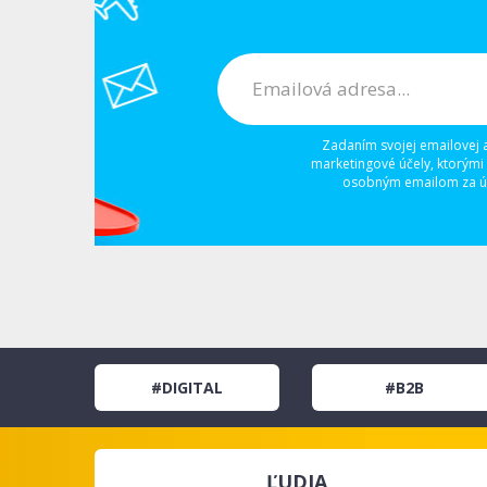
Zadaním svojej emailovej 
marketingové účely, ktorými
osobným emailom za úč
#DIGITAL
#B2B
ĽUDIA