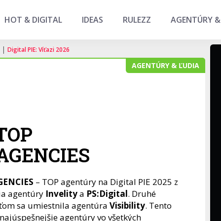
HOT & DIGITAL
IDEAS
RULEZZ
AGENTÚRY &
|
Digital PIE: Víťazi 2026
AGENTÚRY & ĽUDIA
 TOP
AGENCIES
GENCIES
– TOP agentúry na Digital PIE 2025 z
lia agentúry
Invelity
a
PS:Digital
. Druhé
eťom sa umiestnila agentúra
Visibility
. Tento
najúspešnejšie agentúry vo všetkých