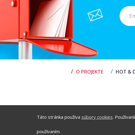
/
/
O PROJEKTE
HOT & D
Táto stránka používa
súbory cookies
. Používan
používaním.