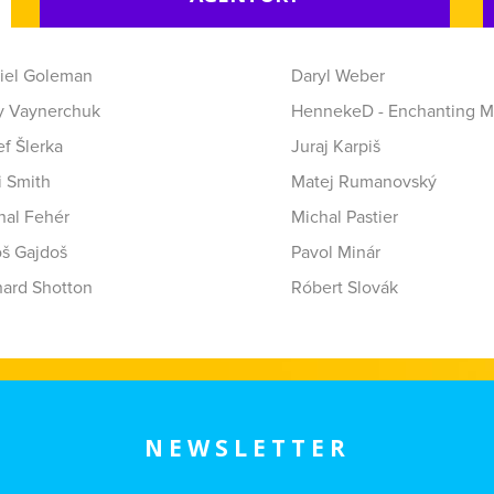
iel Goleman
Daryl Weber
y Vaynerchuk
HennekeD - Enchanting M
f Šlerka
Juraj Karpiš
i Smith
Matej Rumanovský
hal Fehér
Michal Pastier
oš Gajdoš
Pavol Minár
hard Shotton
Róbert Slovák
NEWSLETTER