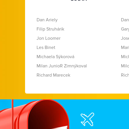
Dan Ariely
Dan
Filip Struhárik
Gar
Jon Loomer
Jose
Les Binet
Mar
Michaela Sýkorová
Mic
Milan JunioR Zimnýkoval
Mil
Richard Marecek
Ric