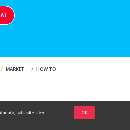
/
/
MARKET
HOW TO
iadača, súhlasíte s ich
OK