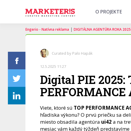
O PROJEKTE
|
Engerio - Natívna reklama
DIGITÁLNA AGENTÚRA ROKA 2025
Curated by Palo Hapák
12.5.2025 11:27
Digital PIE 2025:
PERFORMANCE 
Viete, ktoré sú
TOP PERFORMANCE A
hľadiska výkonu? O prvú priečku sa de
miesto obsadila agentúra
ui42
a na tr
mesiac vám každý týždeň predstavíme 