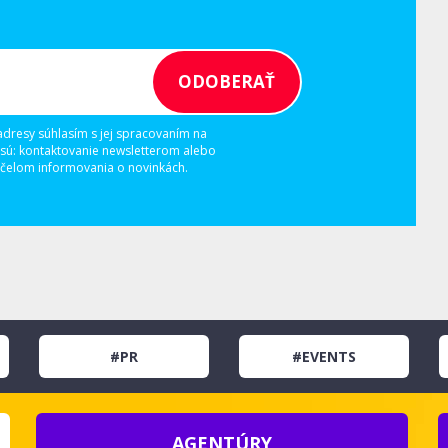
adresy súhlasím s jej spracovaním na
 sú: kontaktovanie newsletterom alebo
elom informovania o novinkách.
#PR
#EVENTS
AGENTÚRY