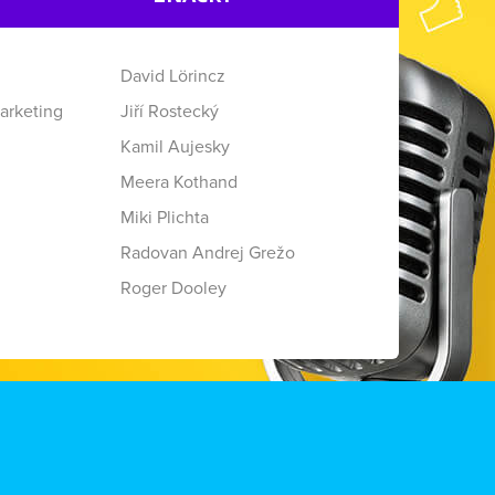
David Lörincz
arketing
Jiří Rostecký
Kamil Aujesky
Meera Kothand
Miki Plichta
Radovan Andrej Grežo
Roger Dooley