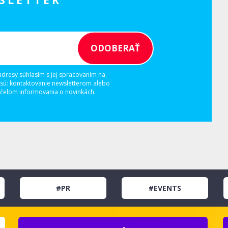
SLETTER
adresy súhlasím s jej spracovaním na
 sú: kontaktovanie newsletterom alebo
elom informovania o novinkách.
#PR
#EVENTS