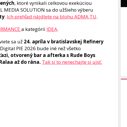
sených
, ktoré vynikali celkovou exekúciou
TAL MEDIA SOLUTION sa do užšieho výberu
ty
.
Ich prehľad nájdtete na blohu ADMA TU
.
ORMANCE
a kategórii
IDEA
.
viete sa už
24. apríla v bratislavskej Refinery
Digital PIE 2026 bude iné než všetko
azi, otvorený bar a afterka s Rude Boys
FRalaa až do rána.
Tak si to nenechajte si ujsť.