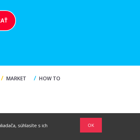
/
/
MARKET
HOW TO
iadača, súhlasíte s ich
OK