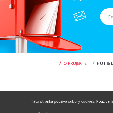
/
/
O PROJEKTE
HOT & D
Táto stránka používa
súbory cookies
. Používan