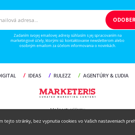
Zadaním svojej emailovej adresy súhlasím s jej spracovaním na
marketingové účely, ktorými sú: kontaktovanie newsletterom alebo
osobným emailom za účelom informovania o novinkách.
/
/
/
IGITAL
IDEAS
RULEZZ
AGENTÚRY & ĽUDIA
Možnosti reklamy
ím tejto stránky, bez vypnutia cookies vo Vašich nastaveniach prehl
Copyright© 2026 by TheMarketers.biz
info@themarketers.biz