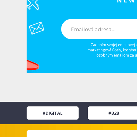
NEW
Zadaním svojej emailovej 
marketingové účely, ktorými
osobným emailom za úč
#DIGITAL
#B2B