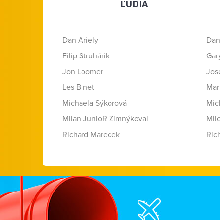
ĽUDIA
Dan Ariely
Dan
Filip Struhárik
Gar
Jon Loomer
Jose
Les Binet
Mar
Michaela Sýkorová
Mic
Milan JunioR Zimnýkoval
Mil
Richard Marecek
Ric