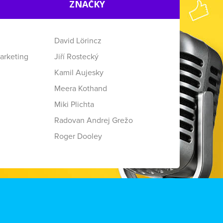
ZNAČKY
David Lörincz
arketing
Jiří Rostecký
Kamil Aujesky
Meera Kothand
Miki Plichta
Radovan Andrej Grežo
Roger Dooley