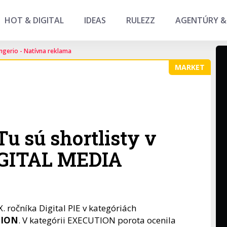
HOT & DIGITAL
IDEAS
RULEZZ
AGENTÚRY &
ngerio - Natívna reklama
MARKET
Tu sú shortlisty v
GITAL MEDIA
. ročníka Digital PIE v kategóriách
TION
. V kategórii EXECUTION porota ocenila