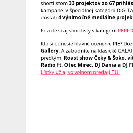
shortlistom
33 projektov zo 67 prihlá
kampane. V špeciálnej kategórii DIGI
dostali
4 výnimočné mediálne projek
Pozrite si aj shortlisty v kategórii
PERF
Kto si odnesie hlavné ocenenie PIE? Doz
Gallery.
A zabudnite na klasické GALA! 
predtým.
Roast show Čeky & Šoko, víť
Radio ft. Otec Mirec, DJ Dania a DJ 
Lístky už aj vo voľnom predaji TU!