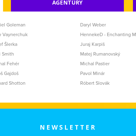
AGENTÚRY
iel Goleman
Daryl Weber
y Vaynerchuk
HennekeD - Enchanting M
f Šlerka
Juraj Karpiš
i Smith
Matej Rumanovský
hal Fehér
Michal Pastier
oš Gajdoš
Pavol Minár
hard Shotton
Róbert Slovák
NEWSLETTER