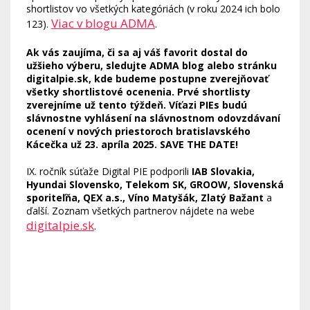
shortlistov vo všetkých kategóriách (v roku 2024 ich bolo
Viac v blogu ADMA
123).
.
Ak vás zaujíma, či sa aj váš favorit dostal do
užšieho výberu, sledujte ADMA blog alebo stránku
digitalpie.sk, kde budeme postupne zverejňovať
všetky shortlistové ocenenia. Prvé shortlisty
zverejníme už tento týždeň. Víťazi PIEs budú
slávnostne vyhlásení na slávnostnom odovzdávaní
ocenení v nových priestoroch bratislavského
Kácečka už 23. apríla 2025. SAVE THE DATE!
IX. ročník súťaže Digital PIE podporili
IAB Slovakia,
Hyundai Slovensko, Telekom SK, GROOW, Slovenská
sporiteľňa, QEX a.s., Víno Matyšák, Zlatý Bažant
a
ďalší. Zoznam všetkých partnerov nájdete na webe
digitalpie.sk
.