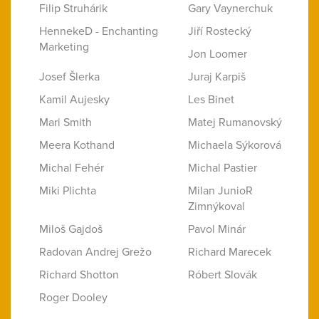
Filip Struhárik
Gary Vaynerchuk
HennekeD - Enchanting
Jiří Rostecký
Marketing
Jon Loomer
Josef Šlerka
Juraj Karpiš
Kamil Aujesky
Les Binet
Mari Smith
Matej Rumanovský
Meera Kothand
Michaela Sýkorová
Michal Fehér
Michal Pastier
Miki Plichta
Milan JunioR
Zimnýkoval
Miloš Gajdoš
Pavol Minár
Radovan Andrej Grežo
Richard Marecek
Richard Shotton
Róbert Slovák
Roger Dooley