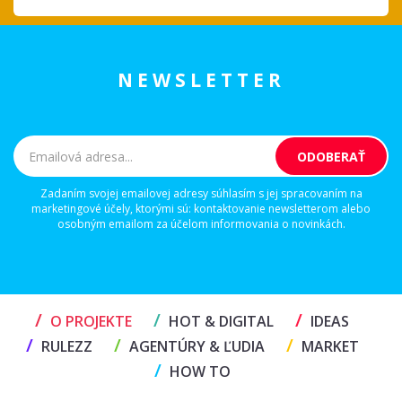
NEWSLETTER
Zadaním svojej emailovej adresy súhlasím s jej spracovaním na
marketingové účely, ktorými sú: kontaktovanie newsletterom alebo
osobným emailom za účelom informovania o novinkách.
/
/
/
O PROJEKTE
HOT & DIGITAL
IDEAS
/
/
/
RULEZZ
AGENTÚRY & ĽUDIA
MARKET
/
HOW TO