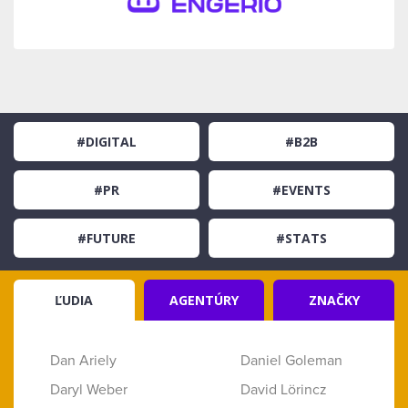
#DIGITAL
#B2B
#PR
#EVENTS
#FUTURE
#STATS
ĽUDIA
AGENTÚRY
ZNAČKY
Dan Ariely
Daniel Goleman
Daryl Weber
David Lörincz