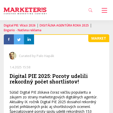
|
|
Digital PIE: Víťazi 2026
DIGITÁLNA AGENTÚRA ROKA 2025
Engerio - Natívna reklama
MARKET
Curated by Palo Hapák
1.4.2025 15:58
Digital PIE 2025: Poroty udelili
rekordný počet shortlistov!
Súťaž Digital PIE získava čoraz väčšiu popularitu a
záujem zo strany marketingových digitálnych agentúr.
Aktuálny IX. ročník Digital PIE 2025 dosiahol rekordný
počet prihlásených prác aj shortlistových ocenení.
Špecializované poroty spolu udelili rekordných 153