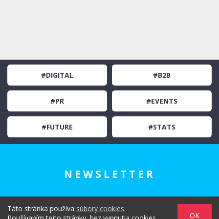
#DIGITAL
#B2B
#PR
#EVENTS
#FUTURE
#STATS
NEWSLETTER
Táto stránka používa
súbory cookies
.
OK
Používaním tejto stránky, bez vypnutia cookies