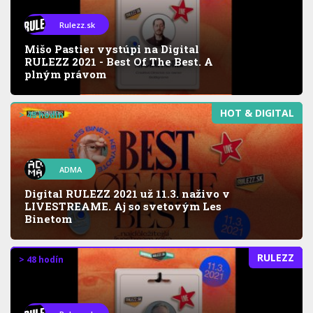
Rulezz.sk
Mišo Pastier vystúpi na Digital
RULEZZ 2021 - Best Of The Best. A
plným právom
HOT & DIGITAL
> 48 hodín
ADMA
Digital RULEZZ 2021 už 11.3. naživo v
LIVESTREAME. Aj so svetovým Les
Binetom
RULEZZ
> 48 hodín