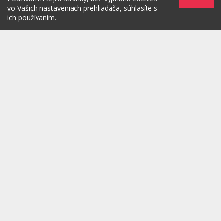
vo Vašich nastaveniach prehliadača, súhlasíte s
ich používaním.
Zadaním svojej emailovej adresy súhlasím s jej spracovaním na
marketingové účely, ktorými sú: kontaktovanie newsletterom alebo
osobným emailom za účelom informovania o novinkách.
/
/
/
O PROJEKTE
HOT & DIGITAL
IDEAS
/
/
/
RULEZZ
AGENTÚRY & ĽUDIA
MARKET
/
HOW TO
Možnosti reklamy
Copyright© 2026 by TheMarketers.biz
info@themarketers.biz
Powered by
ljstudio
creatives
. All rights reserved 2026