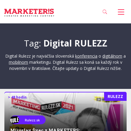
Tag:
Digital RULEZZ
Digital Rulezz je najväčšia slovenská
konferencia
o
digitálnom
a
mobilnom
marketingu. Digital Rulezz sa koná sa každý rok v
novembri v Bratislave. Čítajte updaty o Digital Rulezz nižšie.
RULEZZ
> 48 hodín
Rulezz.sk
Miroslav Švec z MARKETERS: