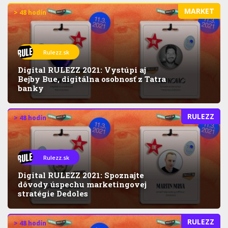
MARKET
> 48 hodín
Rulezz.sk
Digital RULEZZ 2021: Vystúpi aj
Bejby Bue, digitálna osobnosť z Tatra
banky
RULEZZ
> 48 hodín
Rulezz.sk
Digital RULEZZ 2021: Spoznajte
dôvody úspechu marketingovej
stratégie Dedoles
RULEZZ
> 48 hodín