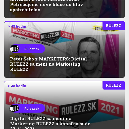
Potrebujeme nové kľúče do hláv
spotrebiteľov
RULEZZ
> 48 hodín
Rulezz.sk
Peter Šebo z MARKETERS: Digital
RULEZZ sa mení na Marketing
RULEZZ
RULEZZ
> 48 hodín
Rulezz.sk
Digital RULEZZ sa mení na
Marketing RULEZZ a konať sa bude
23. 11. 2021