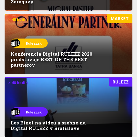
Zaraguzy
MARKET
> 48 hodín
Rulezz.sk
Konferencia Digital RULEZZ 2020
predstavuje BEST OF THE BEST
partnerov
RULEZZ
> 48 hodín
Rulezz.sk
Les Binet na videu a osobne na
Digital RULEZZ v Bratislave