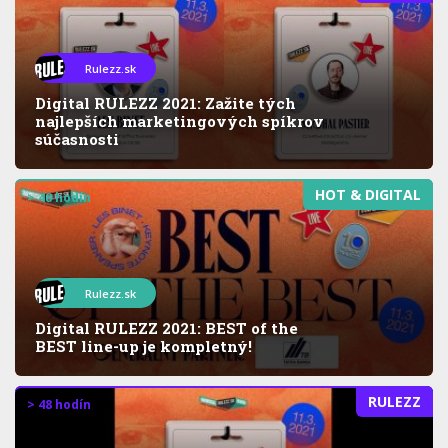
Rulezz.sk
Digital RULEZZ 2021: Zažite tých
najlepších marketingových spíkrov
súčasnosti
HOT & DIGITAL
> 48 hodín
Rulezz.sk
Digital RULEZZ 2021: BEST of the
BEST line-up je kompletný!
RULEZZ
> 48 hodín