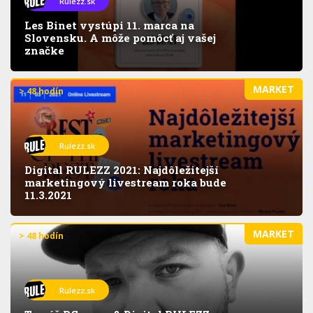
Rulezz.sk
Les Binet vystúpi 11. marca na
Slovensku. A môže pomôcť aj vašej
značke
MARKET
> 48 hodín
Rulezz.sk
Digital RULEZZ 2021: Najdôležitejší
marketingový livestream roka bude
11.3.2021
MARKET
> 48 hodín
Rulezz.sk