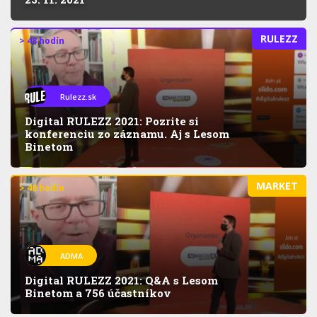
RULEZZ
> 48 hodín
Rulezz.sk
Digital RULEZZ 2021: Pozrite si
konferenciu zo záznamu. Aj s Lesom
Binetom
MARKET
> 48 hodín
ADMA
Digital RULEZZ 2021: Q&A s Lesom
Binetom a 756 účastníkov