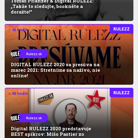
Tomáš Pflanzer & Digital RULEZZ:
„Takže to sledujte, bookněte a
doražte!“
RULEZZ
> 48 hodín
Rulezz.sk
DIGITAL RULEZZ 2020 sa presúva na
marec 2021: Stretnime sa naživo, nie
online!
RULEZZ
> 48 hodín
Rulezz.sk
Digital RULEZZ 2020 predstavuje
BEST spíkrov: Mišo Pastier zo