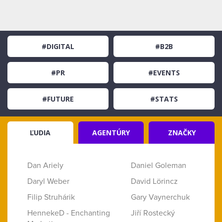
#DIGITAL
#B2B
#PR
#EVENTS
#FUTURE
#STATS
ĽUDIA
AGENTÚRY
ZNAČKY
Dan Ariely
Daniel Goleman
Daryl Weber
David Lörincz
Filip Struhárik
Gary Vaynerchuk
HennekeD - Enchanting
Jiří Rostecký