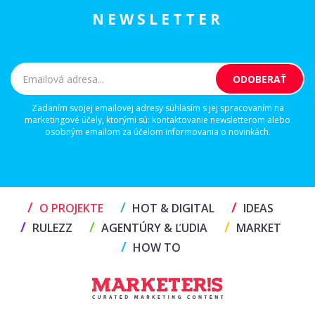
NEWSLETTER
Zadaním svojej emailovej adresy súhlasím s jej spracovaním na
marketingové účely, ktorými sú: kontaktovanie newsletterom alebo
osobným emailom za účelom informovania o novinkách.
/
/
/
O PROJEKTE
HOT & DIGITAL
IDEAS
/
/
/
RULEZZ
AGENTÚRY & ĽUDIA
MARKET
/
HOW TO