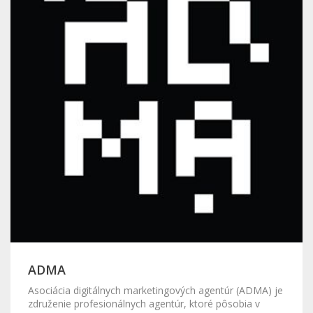
ADMA
Asociácia digitálnych marketingových agentúr (ADMA) je
združenie profesionálnych agentúr, ktoré pôsobia v