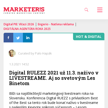
|
|
Digital PIE: Víťazi 2026
Engerio - Natívna reklama
DIGITÁLNA AGENTÚRA ROKA 2025
HOT & DIGITAL
Curated by Palo Hapák
1.3.2021 14:52
Digital RULEZZ 2021 už 11.3. naživo v
LIVESTREAME. Aj so svetovým Les
Binetom
Blíži sa najdôležitejší marketingový livestream roka na
Slovensku. Konferencia Digital RUEZZ s prívlastkom Best
of the Best sa tento rok bude konať naživo v livestreame
s najlepším Keynote spíkrom súčasnosti – Lesom