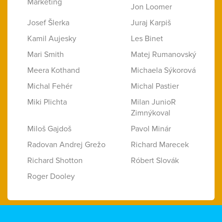
Marketing
Jon Loomer
Josef Šlerka
Juraj Karpiš
Kamil Aujesky
Les Binet
Mari Smith
Matej Rumanovský
Meera Kothand
Michaela Sýkorová
Michal Fehér
Michal Pastier
Miki Plichta
Milan JunioR
Zimnýkoval
Miloš Gajdoš
Pavol Minár
Radovan Andrej Grežo
Richard Marecek
Richard Shotton
Róbert Slovák
Roger Dooley