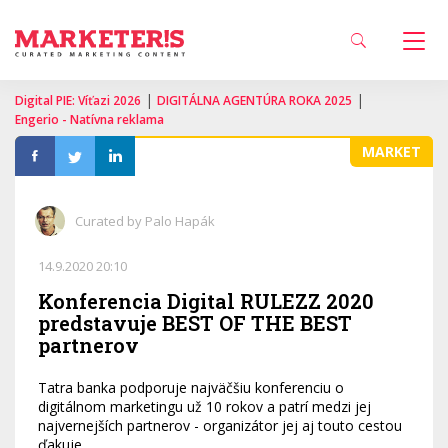
|
|
Digital PIE: Víťazi 2026
DIGITÁLNA AGENTÚRA ROKA 2025
Engerio - Natívna reklama
MARKET
Curated by Palo Hapák
14.9.2020 20:10
Konferencia Digital RULEZZ 2020
predstavuje BEST OF THE BEST
partnerov
Tatra banka podporuje najväčšiu konferenciu o
digitálnom marketingu už 10 rokov a patrí medzi jej
najvernejších partnerov - organizátor jej aj touto cestou
ďakuje.