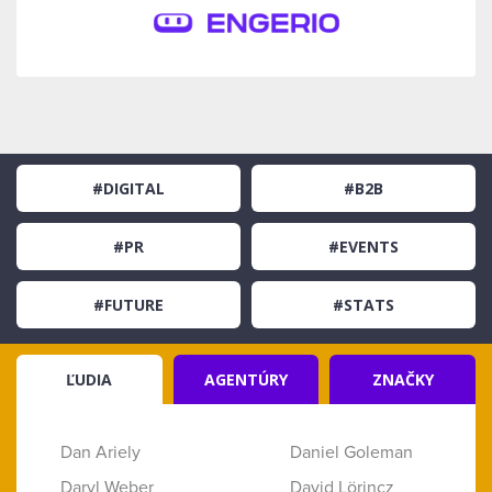
#DIGITAL
#B2B
#PR
#EVENTS
#FUTURE
#STATS
ĽUDIA
AGENTÚRY
ZNAČKY
Dan Ariely
Daniel Goleman
Daryl Weber
David Lörincz