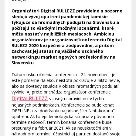
Organizátori Digital RULLEZZ pravidelne a pozorne
sledujú vývoj opatrení pandemickej komisie
týkajúce sa hromadných podujatí na Slovensku a
počítajú so všetkými možnými scenármi, ktoré
môžu nastať v najbližších mesiacoch. Ambíciou
organizátorov je zorganizovať konferenciu Digital
RULEZZ 2020 bezpečne a zodpovedne, a pritom
zachovať jej status najväčšieho osobného
networkingu marketingových profesionálov na
Slovensku.
Dátum uskutočnenia konferencia - 24. november - je
ešte pomerne ďaleko, neistota pokračuje a nikto nevie,
ako sa dovtedy situácia v oblasti hromadných podujatí
vyvinie. Aj preto prichádza organizátor konferencie
Digital RULEZZ
s jasnými pravidlami v týchto
nejasných podmienkach. Konferencia sa bude konať
OFFLINE a za dodržania najprísnejších "anti-korona"
opatrení. Ak to epidemiologická situácia v pôvodnom
termíne nedovolí, termín konania konferencie bude
presunutý na február 2021. Ak sa neuskutoční ani v
náhradnom termíne, účastníci aj partneri dostanú svoje