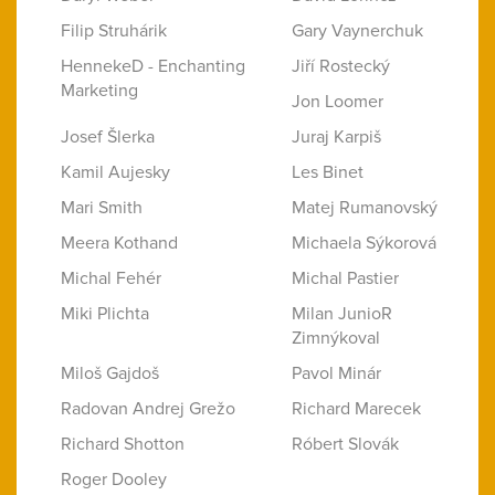
Filip Struhárik
Gary Vaynerchuk
HennekeD - Enchanting
Jiří Rostecký
Marketing
Jon Loomer
Josef Šlerka
Juraj Karpiš
Kamil Aujesky
Les Binet
Mari Smith
Matej Rumanovský
Meera Kothand
Michaela Sýkorová
Michal Fehér
Michal Pastier
Miki Plichta
Milan JunioR
Zimnýkoval
Miloš Gajdoš
Pavol Minár
Radovan Andrej Grežo
Richard Marecek
Richard Shotton
Róbert Slovák
Roger Dooley