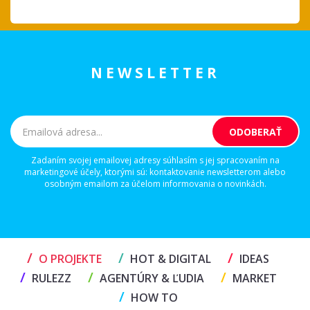
NEWSLETTER
Zadaním svojej emailovej adresy súhlasím s jej spracovaním na
marketingové účely, ktorými sú: kontaktovanie newsletterom alebo
osobným emailom za účelom informovania o novinkách.
/
/
/
O PROJEKTE
HOT & DIGITAL
IDEAS
/
/
/
RULEZZ
AGENTÚRY & ĽUDIA
MARKET
/
HOW TO