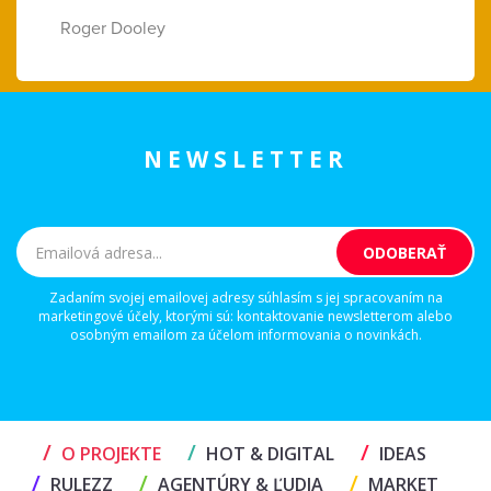
Roger Dooley
NEWSLETTER
Zadaním svojej emailovej adresy súhlasím s jej spracovaním na
marketingové účely, ktorými sú: kontaktovanie newsletterom alebo
osobným emailom za účelom informovania o novinkách.
/
/
/
O PROJEKTE
HOT & DIGITAL
IDEAS
/
/
/
RULEZZ
AGENTÚRY & ĽUDIA
MARKET