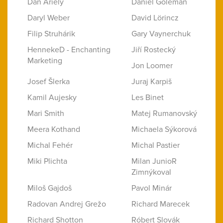
Dan Ariely
Daniel Goleman
Daryl Weber
David Lörincz
Filip Struhárik
Gary Vaynerchuk
HennekeD - Enchanting
Jiří Rostecký
Marketing
Jon Loomer
Josef Šlerka
Juraj Karpiš
Kamil Aujesky
Les Binet
Mari Smith
Matej Rumanovský
Meera Kothand
Michaela Sýkorová
Michal Fehér
Michal Pastier
Miki Plichta
Milan JunioR
Zimnýkoval
Miloš Gajdoš
Pavol Minár
Radovan Andrej Grežo
Richard Marecek
Richard Shotton
Róbert Slovák