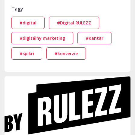
Tagy
#digital
#Digital RULEZZ
#digitálny marketing
#Kantar
#spíkri
#konverzie