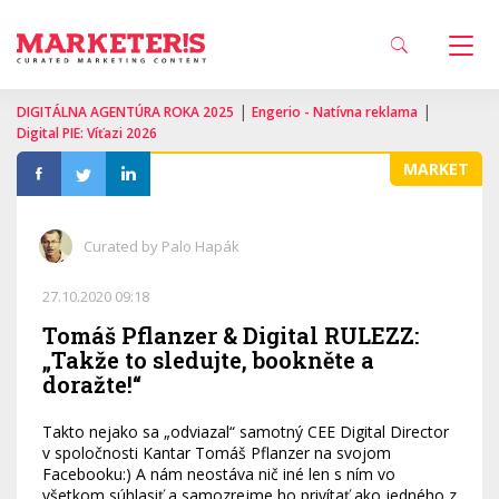
|
|
DIGITÁLNA AGENTÚRA ROKA 2025
Engerio - Natívna reklama
Digital PIE: Víťazi 2026
MARKET
Curated by Palo Hapák
27.10.2020 09:18
Tomáš Pflanzer & Digital RULEZZ:
„Takže to sledujte, bookněte a
doražte!“
Takto nejako sa „odviazal“ samotný CEE Digital Director
v spoločnosti Kantar Tomáš Pflanzer na svojom
Facebooku:) A nám neostáva nič iné len s ním vo
všetkom súhlasiť a samozrejme ho privítať ako jedného z