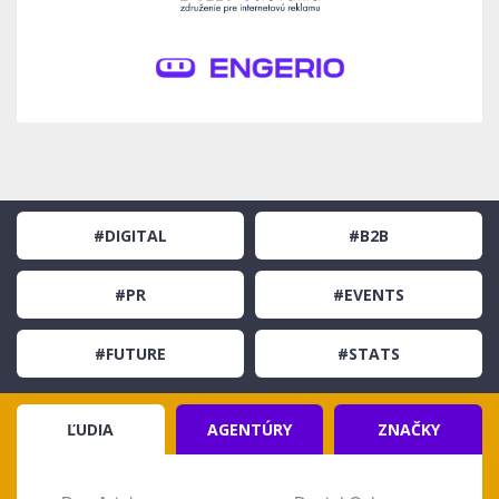
#DIGITAL
#B2B
#PR
#EVENTS
#FUTURE
#STATS
ĽUDIA
AGENTÚRY
ZNAČKY