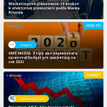
Marketingové plánovanie: 14 krokov
k efektívnej prezentácii podľa Marka
Ritsona
HOW TO
> 48 hodín
imagons
4ME MEDIA: 3 tipy ako naplánovať a
spravovať budget pre marketing na
rok 2021
MARKET
> 48 hodín
Marketing Journal
Prieskum AKA: Ako korona sekala