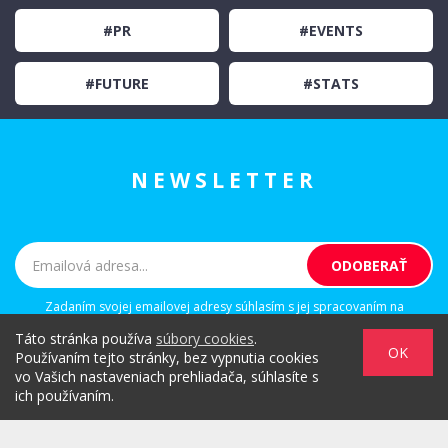
#PR
#EVENTS
#FUTURE
#STATS
NEWSLETTER
Zadaním svojej emailovej adresy súhlasím s jej spracovaním na
marketingové účely, ktorými sú: kontaktovanie newsletterom alebo
Táto stránka používa
súbory cookies
.
osobným emailom za účelom informovania o novinkách.
OK
Používaním tejto stránky, bez vypnutia cookies
vo Vašich nastaveniach prehliadača, súhlasíte s
ich používaním.
/
/
/