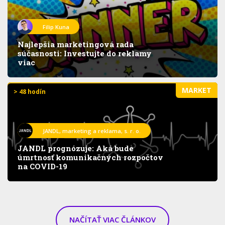
Filip Kuna
Najlepšia marketingová rada
súčasnosti: Investujte do reklamy
viac
MARKET
> 48 hodín
JANDL, marketing a reklama, s. r. o.
JANDL prognózuje: Aká bude
úmrtnosť komunikačných rozpočtov
na COVID-19
NAČÍTAŤ VIAC ČLÁNKOV