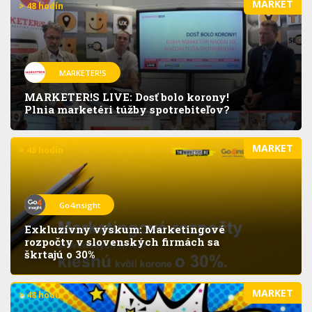
MARKET
> 48 hodín
MARKETER!S
MARKETER!S LIVE: Dosť bolo korony!
Plnia marketéri túžby spotrebiteľov?
MARKET
> 48 hodín
Go4insight
Exkluzívny výskum: Marketingové
rozpočty v slovenských firmách sa
škrtajú o 30%
MARKET
> 48 hodín