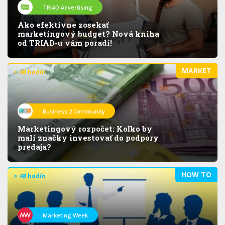
TRIAD Advertising
Ako efektívne zosekať
marketingový budget? Nová kniha
od TRIAD-u vám poradí!
MARKET
> 48 hodín
Business 2 Community
Marketingový rozpočet: Koľko by
mali značky investovať do podpory
predaja?
HOW TO
> 48 hodín
Marketing Week