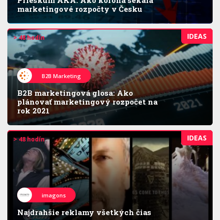
marketingové rozpočty v Česku
IDEAS
> 48 hodín
B2B Marketing
B2B marketingová glosa: Ako
plánovať marketingový rozpočet na
rok 2021
IDEAS
> 48 hodín
imagons
Najdrahšie reklamy všetkých čias