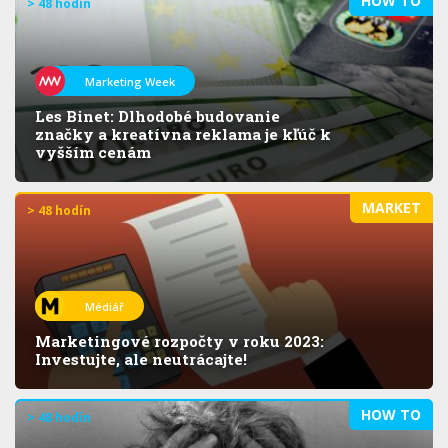
HOW TO
> 48 hodín
Marketing Week
Les Binet: Dlhodobé budovanie
značky a kreatívna reklama je kľúč k
vyšším cenám
MARKET
> 48 hodín
Médiář
Marketingové rozpočty v roku 2023:
Investujte, ale neutrácajte!
HOW TO
> 48 hodín