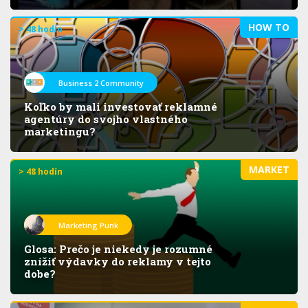
HOW TO
> 48 hodín
Business 2 Community
Koľko by mali investovať reklamné
agentúry do svojho vlastného
marketingu?
MARKET
> 48 hodín
Marketing Punk
Glosa: Prečo je niekedy je rozumné
znížiť výdavky do reklamy v tejto
dobe?