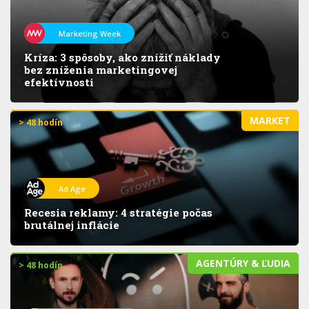
Marketing Week
Kríza: 3 spôsoby, ako znížiť náklady
bez zníženia marketingovej
efektívnosti
MARKET
> 48 hodín
Ad Age
Recesia reklamy: 4 stratégie počas
brutálnej inflácie
AGENTÚRY & ĽUDIA
> 48 hodín