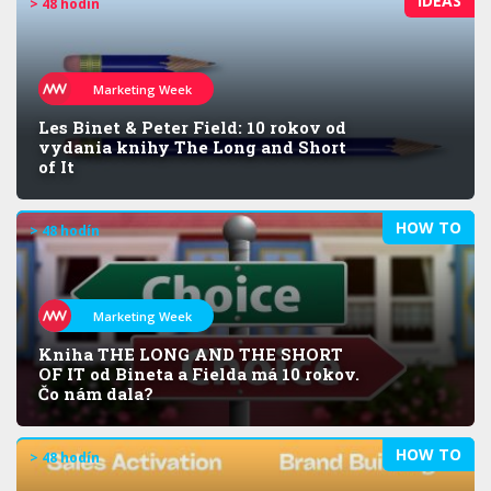
IDEAS
> 48 hodín
Marketing Week
Les Binet & Peter Field: 10 rokov od
vydania knihy The Long and Short
of It
HOW TO
> 48 hodín
Marketing Week
Kniha THE LONG AND THE SHORT
OF IT od Bineta a Fielda má 10 rokov.
Čo nám dala?
HOW TO
> 48 hodín