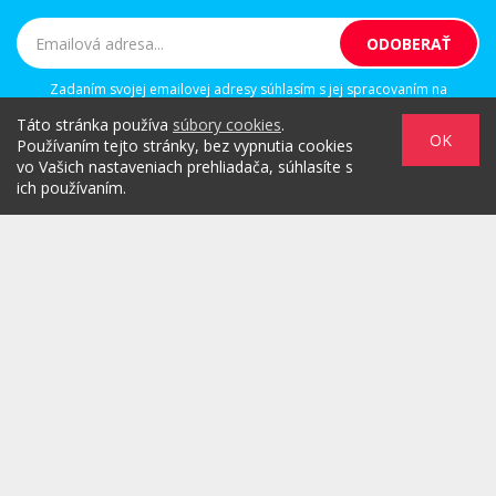
Zadaním svojej emailovej adresy súhlasím s jej spracovaním na
marketingové účely, ktorými sú: kontaktovanie newsletterom alebo
Táto stránka používa
súbory cookies
.
osobným emailom za účelom informovania o novinkách.
OK
Používaním tejto stránky, bez vypnutia cookies
vo Vašich nastaveniach prehliadača, súhlasíte s
ich používaním.
/
/
/
O PROJEKTE
HOT & DIGITAL
IDEAS
/
/
/
RULEZZ
AGENTÚRY & ĽUDIA
MARKET
/
HOW TO
Možnosti reklamy
Copyright© 2026 by TheMarketers.biz