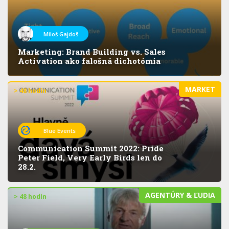
Miloš Gajdoš
Marketing: Brand Building vs. Sales
Activation ako falošná dichotómia
MARKET
> 48 hodín
Blue Events
Communication Summit 2022: Príde
Peter Field, Very Early Birds len do
28.2.
AGENTÚRY & ĽUDIA
> 48 hodín