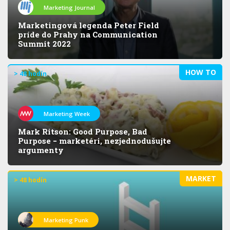
Marketing Journal
Marketingová legenda Peter Field
príde do Prahy na Communication
Summit 2022
HOW TO
> 48 hodín
Marketing Week
Mark Ritson: Good Purpose, Bad
Purpose − marketéri, nezjednodušujte
argumenty
MARKET
> 48 hodín
Marketing Punk