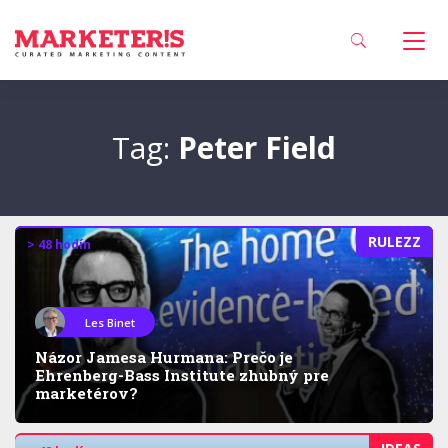
Tag:
Peter Field
RULEZZ
> 48 hodín
Les Binet
Názor Jamesa Hurmana: Prečo je
Ehrenberg-Bass Institute zhubný pre
marketérov?