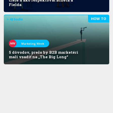
Fielda
HOW TO
> 48 hodín
Marketing Week
5 dôvodov, prečo by B2B marketéri
mali vsadiť na „The Big Long“