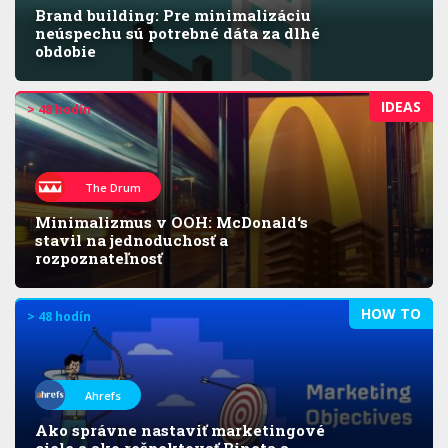
Brand building: Pre minimalizáciu
neúspechu sú potrebné dáta za dlhé
obdobie
IDEAS
> 48 hodín
The Drum
Minimalizmus v OOH: McDonald‘s
stavil na jednoduchosť a
rozpoznateľnosť
HOW TO
> 48 hodín
Ahrefs
Ako správne nastaviť marketingové
ciele a ako rešpektovať Bineta a