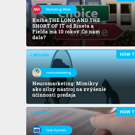
Marketing Week
Kniha THE LONG AND THE
SHORT OF IT od Bineta a
Fielda má 10 rokov. Čo nám
dala?
HOW T
> 48 hodín
neuromarketing
Neuromarketing: Mimikry
ako silný nástroj na zvýšenie
účinnosti predaja
HOW T
> 48 hodín
Click Funnels