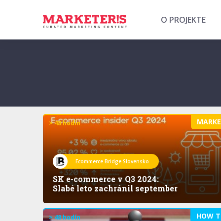
O PROJEKTE
MARK
> 48 hodín
Ecommerce Bridge Slovensko
SK e-commerce v Q3 2024:
Slabé leto zachránil september
HOW T
> 48 hodín