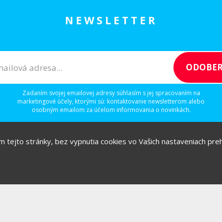
NEWSLETTER
Zadaním svojej emailovej adresy súhlasím s jej spracovaním na
marketingové účely, ktorými sú: kontaktovanie newsletterom alebo
osobným emailom za účelom informovania o novinkách.
ím tejto stránky, bez vypnutia cookies vo Vašich nastaveniach prehl
/
/
/
IGITAL
IDEAS
RULEZZ
AGENTÚRY & ĽUDIA
Možnosti reklamy