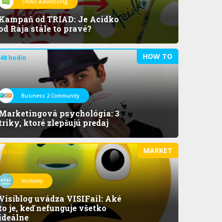
TRIAD Advertising
Kampaň od TRIAD: Je Acidko
od Raja stále to pravé?
HOW TO
 48 hodín
Business 2 Community
Marketingová psychológia: 3
triky, ktoré zlepšujú predaj
MARKET
 48 hodín
Visibility
Visiblog uvádza VISIFail: Aké
to je, keď nefunguje všetko
ideálne