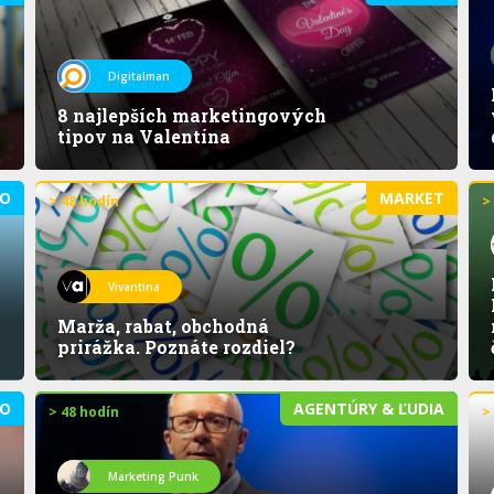
Digitalman
8 najlepších marketingových
tipov na Valentína
O
MARKET
> 48 hodín
>
Vivantina
Marža, rabat, obchodná
prirážka. Poznáte rozdiel?
O
AGENTÚRY & ĽUDIA
> 48 hodín
>
Marketing Punk