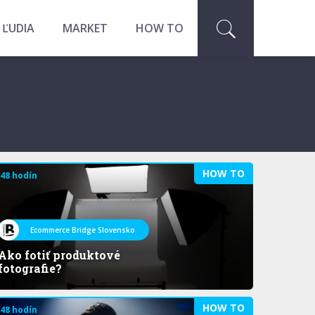
 ĽUDIA
MARKET
HOW TO
HOW TO
 48 hodín
Ecommerce Bridge Slovensko
Ako fotiť produktové
fotografie?
HOW TO
 48 hodín