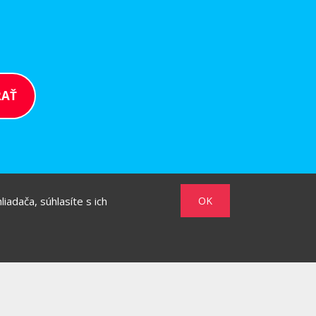
iadača, súhlasíte s ich
OK
/
/
MARKET
HOW TO