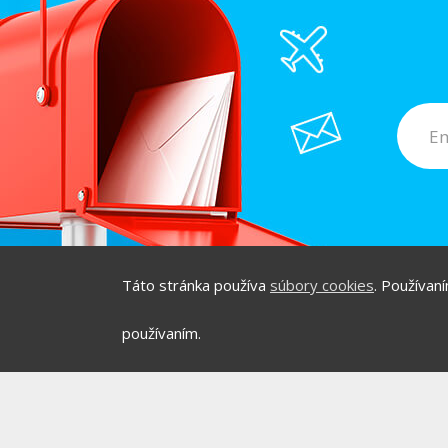
Táto stránka používa
súbory cookies
. Používan
/
/
O PROJEKTE
HOT & D
používaním.