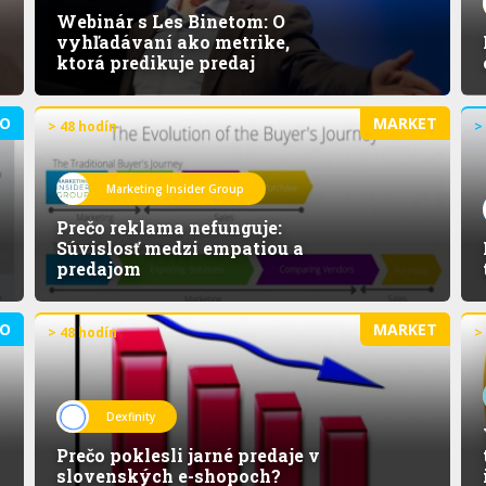
Webinár s Les Binetom: O
vyhľadávaní ako metrike,
ktorá predikuje predaj
O
MARKET
> 48 hodín
>
Marketing Insider Group
Prečo reklama nefunguje:
Súvislosť medzi empatiou a
predajom
O
MARKET
> 48 hodín
>
Dexfinity
Prečo poklesli jarné predaje v
slovenských e-shopoch?