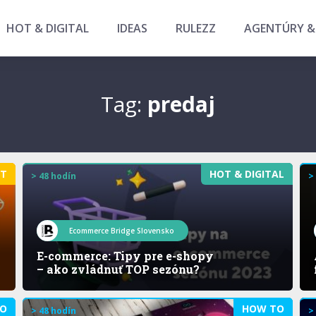
HOT & DIGITAL
IDEAS
RULEZZ
AGENTÚRY &
Tag:
predaj
ET
HOT & DIGITAL
> 48 hodín
>
Ecommerce Bridge Slovensko
E-commerce: Tipy pre e-shopy
– ako zvládnuť TOP sezónu?
O
HOW TO
> 48 hodín
>