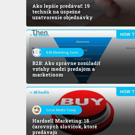
Ako lepšie predávať: 19
techník na úspešné
uzatvorenie objednávky
HOW T
> 48 hodín
B2B Marketing Zone
B2B: Ako správne zosúladiť
vzťahy medzi predajom a
marketinom
HOW T
> 48 hodín
Social Media Today
Hardsell Marketing: 18
čarovných slovíčok, ktoré
predávajú