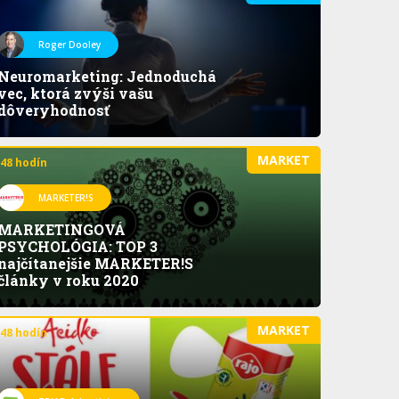
Roger Dooley
Neuromarketing: Jednoduchá
vec, ktorá zvýši vašu
dôveryhodnosť
MARKET
 48 hodín
MARKETER!S
MARKETINGOVÁ
PSYCHOLÓGIA: TOP 3
najčítanejšie MARKETER!S
články v roku 2020
MARKET
 48 hodín