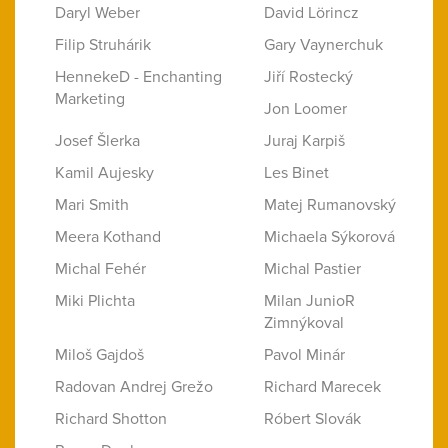
Daryl Weber
David Lörincz
Filip Struhárik
Gary Vaynerchuk
HennekeD - Enchanting
Jiří Rostecký
Marketing
Jon Loomer
Josef Šlerka
Juraj Karpiš
Kamil Aujesky
Les Binet
Mari Smith
Matej Rumanovský
Meera Kothand
Michaela Sýkorová
Michal Fehér
Michal Pastier
Miki Plichta
Milan JunioR
Zimnýkoval
Miloš Gajdoš
Pavol Minár
Radovan Andrej Grežo
Richard Marecek
Richard Shotton
Róbert Slovák