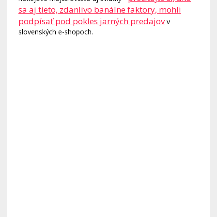
sa aj tieto, zdanlivo banálne faktory, mohli
podpísať pod pokles jarných predajov
v
slovenských e-shopoch.