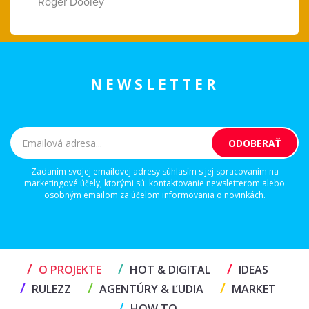
Roger Dooley
NEWSLETTER
Zadaním svojej emailovej adresy súhlasím s jej spracovaním na
marketingové účely, ktorými sú: kontaktovanie newsletterom alebo
osobným emailom za účelom informovania o novinkách.
/
/
/
O PROJEKTE
HOT & DIGITAL
IDEAS
/
/
/
RULEZZ
AGENTÚRY & ĽUDIA
MARKET
/
HOW TO