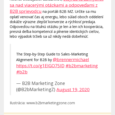
sa nad viacerými otázkami a odpoveďami z
B2B sprievodcu
na portáli B2B MZ. Určite sa mu
oplatí venovať čas aj energiu, lebo súlad oboch oddelení
dokáže výrazne zlepšiť konverzie a rýchlosť predaja.
Odpoveďou na titulnú otázku je len a len ich kooperácia,
presná deľba kompetencií a plnenie identických cieľov,
lebo výpadok tržieb sa už nikdy nedá dobehnúť.
The Step-by-Step Guide to Sales-Marketing
@brennermichael
Alignment for B2B by
https://t.co/g1EIGO75ID
#b2bmarketing
#b2b
— B2B Marketing Zone
(@B2bMarketingZ)
August 19, 2020
Ilustrácia: www.b2bmarketingzone.com