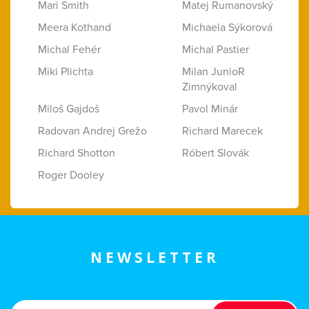
Mari Smith
Matej Rumanovský
Meera Kothand
Michaela Sýkorová
Michal Fehér
Michal Pastier
Miki Plichta
Milan JunioR
Zimnýkoval
Miloš Gajdoš
Pavol Minár
Radovan Andrej Grežo
Richard Marecek
Richard Shotton
Róbert Slovák
Roger Dooley
NEWSLETTER