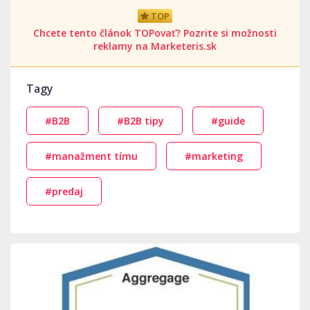
TOP
Chcete tento článok TOPovať? Pozrite si možnosti
reklamy na Marketeris.sk
Tagy
#B2B
#B2B tipy
#guide
#manažment tímu
#marketing
#predaj