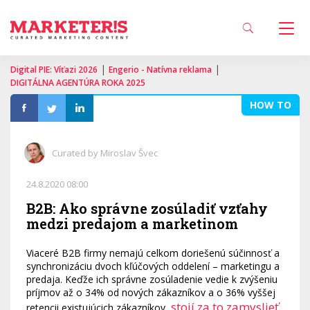
|
|
Digital PIE: Víťazi 2026
Engerio - Natívna reklama
DIGITÁLNA AGENTÚRA ROKA 2025
HOW TO
Curated by Miroslav Švec
24.8.2020 08:00
B2B: Ako správne zosúladiť vzťahy
medzi predajom a marketinom
Viaceré B2B firmy nemajú celkom doriešenú súčinnosť a
synchronizáciu dvoch kľúčových oddelení – marketingu a
predaja. Keďže ich správne zosúladenie vedie k zvýšeniu
príjmov až o 34% od nových zákazníkov a o 36% vyššej
stojí za to zamyslieť
retencii existujúcich zákazníkov,