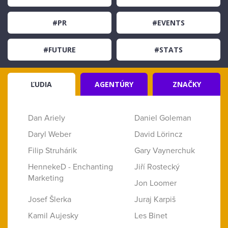
#PR
#EVENTS
#FUTURE
#STATS
ĽUDIA
AGENTÚRY
ZNAČKY
Dan Ariely
Daniel Goleman
Daryl Weber
David Lörincz
Filip Struhárik
Gary Vaynerchuk
HennekeD - Enchanting
Jiří Rostecký
Marketing
Jon Loomer
Josef Šlerka
Juraj Karpiš
Kamil Aujesky
Les Binet