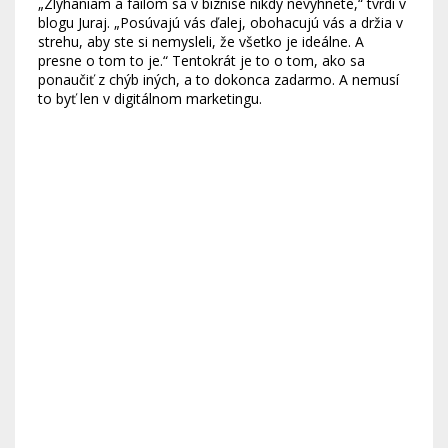
„Zlyhaniam a failom sa v biznise nikdy nevyhnete,“ tvrdí v
blogu Juraj. „Posúvajú vás ďalej, obohacujú vás a držia v
strehu, aby ste si nemysleli, že všetko je ideálne. A
presne o tom to je.“ Tentokrát je to o tom, ako sa
ponaučiť z chýb iných, a to dokonca zadarmo. A nemusí
to byť len v digitálnom marketingu.