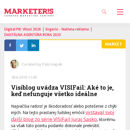
|
|
Digital PIE: Víťazi 2026
Engerio - Natívna reklama
DIGITÁLNA AGENTÚRA ROKA 2025
MARKET
Curated by Palo Hapák
18.4.2019 11:00
Visiblog uvádza VISIFail: Aké to je,
keď nefunguje všetko ideálne
Najväčšia radosť je škodoradosť alebo potešenie z chýb
vystaval svoj
iných. Na tejto prastarej ľudskej emócií
ďalší blog zo série VISIFail Juraj Sasko
, ktorému
sa však túto pointu podarilo dokonale prekrútiť.