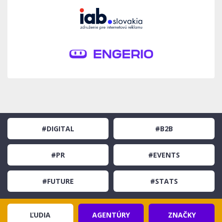
#DIGITAL
#B2B
#PR
#EVENTS
#FUTURE
#STATS
ĽUDIA
AGENTÚRY
ZNAČKY