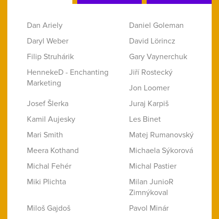
Dan Ariely
Daniel Goleman
Daryl Weber
David Lörincz
Filip Struhárik
Gary Vaynerchuk
HennekeD - Enchanting
Jiří Rostecký
Marketing
Jon Loomer
Josef Šlerka
Juraj Karpiš
Kamil Aujesky
Les Binet
Mari Smith
Matej Rumanovský
Meera Kothand
Michaela Sýkorová
Michal Fehér
Michal Pastier
Miki Plichta
Milan JunioR
Zimnýkoval
Miloš Gajdoš
Pavol Minár