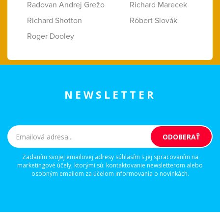
Radovan Andrej Grežo
Richard Marecek
Richard Shotton
Róbert Slovák
Roger Dooley
NEWSLETTER
Zadaním svojej emailovej adresy súhlasím s jej spracovaním na
marketingové účely, ktorými sú: kontaktovanie newsletterom alebo
osobným emailom za účelom informovania o novinkách.