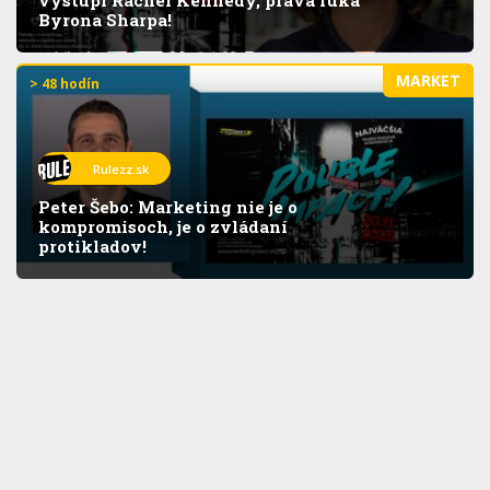
Byrona Sharpa!
MARKET
> 48 hodín
Rulezz.sk
Peter Šebo: Marketing nie je o
kompromisoch, je o zvládaní
protikladov!