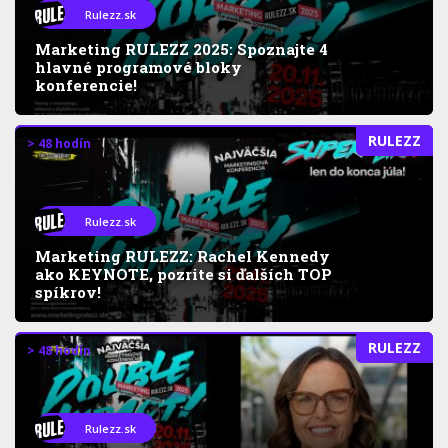
Rulezz.sk
Marketing RULEZZ 2025: Spoznajte 4
hlavné programové bloky
konferencie!
RULEZZ
> 48 hodín
Rulezz.sk
Marketing RULEZZ: Rachel Kennedy
ako KEYNOTE, pozrite si ďalších TOP
spíkrov!
RULEZZ
> 48 hodín
Rulezz.sk