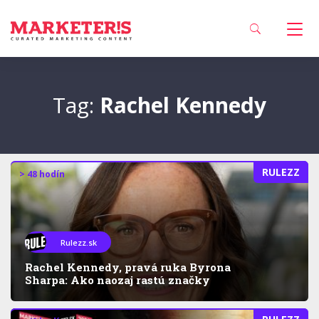
Tag:
Rachel Kennedy
RULEZZ
> 48 hodín
Rulezz.sk
Rachel Kennedy, pravá ruka Byrona
Sharpa: Ako naozaj rastú značky