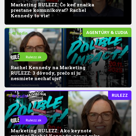
Marketing RULEZZ: Čo keď značka
prestane komunikovať? Rachel
Kennedy to vie!
AGENTÚRY & ĽUDIA
> 48 hodín
Rulezz.sk
Rachel Kennedy na Marketing
RULEZZ: 3 dôvody, prečo si ju
nesmiete nechať ujsť!
RULEZZ
> 48 hodín
Rulezz.sk
Marketing RULEZZ: Ako keynote
vystúpi Rachel Kennedy, pravá ruka