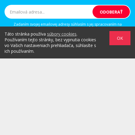
Zadaním svojej emailovej adresy súhlasím s jej spracovaním na
marketingové účely, ktorými sú: kontaktovanie newsletterom alebo
Táto stránka používa
súbory cookies
.
osobným emailom za účelom informovania o novinkách.
OK
Používaním tejto stránky, bez vypnutia cookies
vo Vašich nastaveniach prehliadača, súhlasíte s
ich používaním.
/
/
/
O PROJEKTE
HOT & DIGITAL
IDEAS
/
/
/
RULEZZ
AGENTÚRY & ĽUDIA
MARKET
/
HOW TO
Možnosti reklamy
Copyright© 2026 by TheMarketers.biz