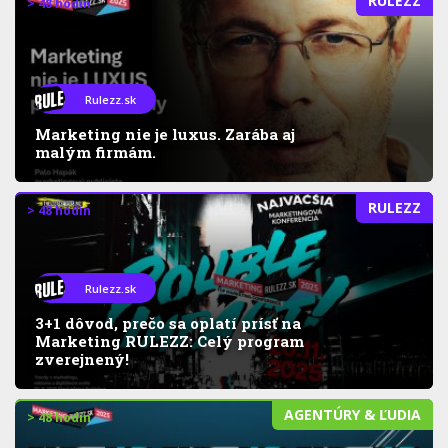
RULEZZ
> 48 hodín
Rulezz.sk
Marketing nie je luxus. Zarába aj
malým firmám.
RULEZZ
> 48 hodín
Rulezz.sk
3+1 dôvod, prečo sa oplatí prísť na
Marketing RULEZZ: Celý program
zverejnený!
AGENTÚRY & ĽUDIA
> 48 hodín