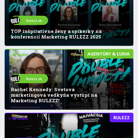
Rulezz.sk
TOP inšpiratívne ženy a spíkerky na
konferencii Marketing RULEZZ 2025
AGENTÚRY & ĽUDIA
> 48 hodín
Rulezz.sk
Rachel Kennedy: Svetová
marketingová vedkyňa vystúpi na
Marketing RULEZZ!
RULEZZ
> 48 hodín