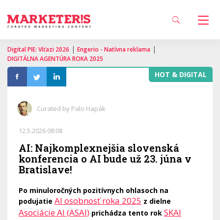
|
|
Digital PIE: Víťazi 2026
Engerio - Natívna reklama
DIGITÁLNA AGENTÚRA ROKA 2025
HOT & DIGITAL
Curated by Palo Hapák
12.5.2026 08:08
AI: Najkomplexnejšia slovenská
konferencia o AI bude už 23. júna v
Bratislave!
Po minuloročných pozitívnych ohlasoch na
AI osobnosť roka 2025
podujatie
z dielne
Asociácie AI (ASAI)
SKAI
prichádza tento rok