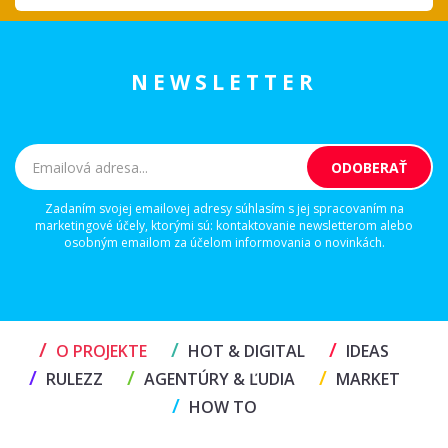
NEWSLETTER
Zadaním svojej emailovej adresy súhlasím s jej spracovaním na
marketingové účely, ktorými sú: kontaktovanie newsletterom alebo
osobným emailom za účelom informovania o novinkách.
/
/
/
O PROJEKTE
HOT & DIGITAL
IDEAS
/
/
/
RULEZZ
AGENTÚRY & ĽUDIA
MARKET
/
HOW TO