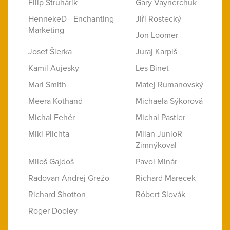
Filip Struhárik
Gary Vaynerchuk
HennekeD - Enchanting
Jiří Rostecký
Marketing
Jon Loomer
Josef Šlerka
Juraj Karpiš
Kamil Aujesky
Les Binet
Mari Smith
Matej Rumanovský
Meera Kothand
Michaela Sýkorová
Michal Fehér
Michal Pastier
Miki Plichta
Milan JunioR
Zimnýkoval
Miloš Gajdoš
Pavol Minár
Radovan Andrej Grežo
Richard Marecek
Richard Shotton
Róbert Slovák
Roger Dooley