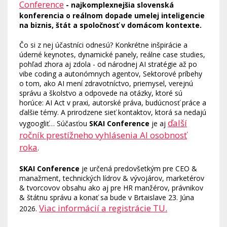
Conference
- najkomplexnejšia slovenská
konferencia o reálnom dopade umelej inteligencie
na biznis, štát a spoločnosť v domácom kontexte.
Čo si z nej účastníci odnesú? Konkrétne inšpirácie a
úderné keynotes, dynamické panely, reálne case studies,
pohľad zhora aj zdola - od národnej AI stratégie až po
vibe coding a autonómnych agentov, Sektorové príbehy
o tom, ako AI mení zdravotníctvo, priemysel, verejnú
správu a školstvo a odpovede na otázky, ktoré sú
horúce: AI Act v praxi, autorské práva, budúcnosť práce a
ďalšie témy. A prirodzene sieť kontaktov, ktorá sa nedajú
ďalší
vygoogliť… Súčasťou
SKAI Conference
je aj
ročník prestížneho vyhlásenia AI osobnosť
roka
.
SKAI Conference
je určená predovšetkým pre CEO &
manažment, technických lídrov & vývojárov, marketérov
& tvorcovov obsahu ako aj pre HR manžérov, právnikov
& štátnu správu a konať sa bude v Brtaislave 23. Júna
Viac informácií a registrácie TU.
2026.