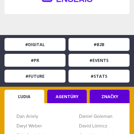
#DIGITAL
#B2B
#PR
#EVENTS
#FUTURE
#STATS
ĽUDIA
AGENTÚRY
ZNAČKY
Dan Ariely
Daniel Goleman
Daryl Weber
David Lörincz