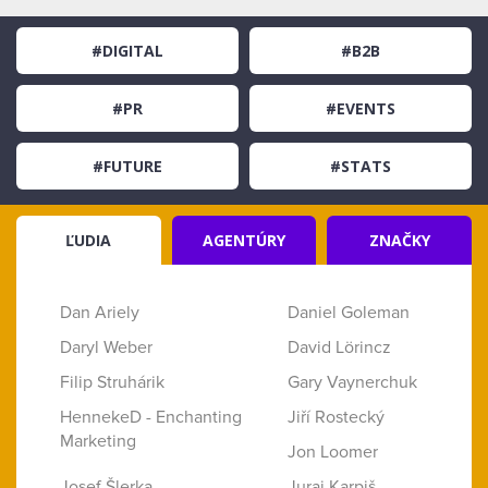
#DIGITAL
#B2B
#PR
#EVENTS
#FUTURE
#STATS
ĽUDIA
AGENTÚRY
ZNAČKY
Dan Ariely
Daniel Goleman
Daryl Weber
David Lörincz
Filip Struhárik
Gary Vaynerchuk
HennekeD - Enchanting
Jiří Rostecký
Marketing
Jon Loomer
Josef Šlerka
Juraj Karpiš