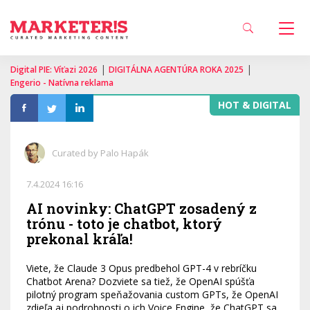
|
|
Digital PIE: Víťazi 2026
DIGITÁLNA AGENTÚRA ROKA 2025
Engerio - Natívna reklama
HOT & DIGITAL
Curated by Palo Hapák
7.4.2024 16:16
AI novinky: ChatGPT zosadený z
trónu - toto je chatbot, ktorý
prekonal kráľa!
Viete, že Claude 3 Opus predbehol GPT-4 v rebríčku
Chatbot Arena? Dozviete sa tiež, že OpenAI spúšťa
pilotný program speňažovania custom GPTs, že OpenAI
zdieľa aj podrobnosti o ich Voice Engine, že ChatGPT sa