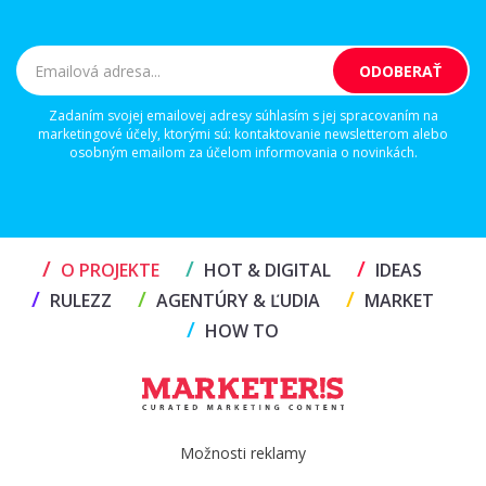
Zadaním svojej emailovej adresy súhlasím s jej spracovaním na
marketingové účely, ktorými sú: kontaktovanie newsletterom alebo
osobným emailom za účelom informovania o novinkách.
/
/
/
O PROJEKTE
HOT & DIGITAL
IDEAS
/
/
/
RULEZZ
AGENTÚRY & ĽUDIA
MARKET
/
HOW TO
Možnosti reklamy