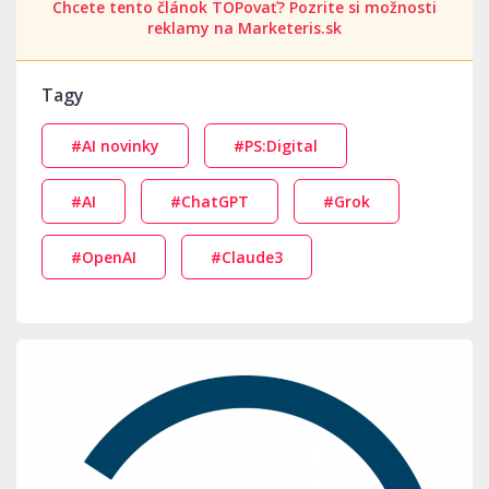
Chcete tento článok TOPovať? Pozrite si možnosti
reklamy na Marketeris.sk
Tagy
#AI novinky
#PS:Digital
#AI
#ChatGPT
#Grok
#OpenAI
#Claude3