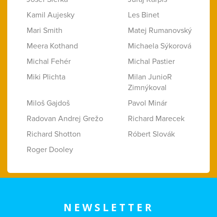
Kamil Aujesky
Les Binet
Mari Smith
Matej Rumanovský
Meera Kothand
Michaela Sýkorová
Michal Fehér
Michal Pastier
Miki Plichta
Milan JunioR
Zimnýkoval
Miloš Gajdoš
Pavol Minár
Radovan Andrej Grežo
Richard Marecek
Richard Shotton
Róbert Slovák
Roger Dooley
NEWSLETTER