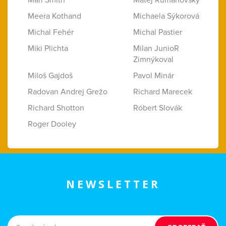
Mari Smith
Matej Rumanovský
Meera Kothand
Michaela Sýkorová
Michal Fehér
Michal Pastier
Miki Plichta
Milan JunioR
Zimnýkoval
Miloš Gajdoš
Pavol Minár
Radovan Andrej Grežo
Richard Marecek
Richard Shotton
Róbert Slovák
Roger Dooley
NEWSLETTER