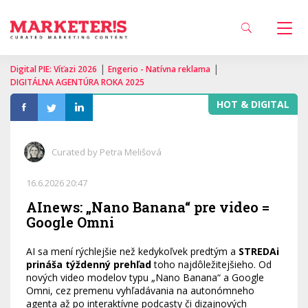
|
|
Digital PIE: Víťazi 2026
Engerio - Natívna reklama
DIGITÁLNA AGENTÚRA ROKA 2025
HOT & DIGITAL
Curated by Petra Melišová
16.6.2026 20:47
AInews: „Nano Banana“ pre video =
Google Omni
AI sa mení rýchlejšie než kedykoľvek predtým a
STREDAi
prináša týždenný prehľad
toho najdôležitejšieho. Od
nových video modelov typu „Nano Banana“ a Google
Omni, cez premenu vyhľadávania na autonómneho
agenta až po interaktívne podcasty či dizajnových