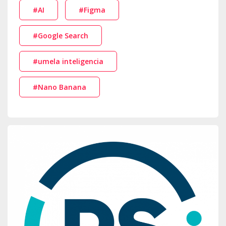
#AI
#Figma
#Google Search
#umela inteligencia
#Nano Banana