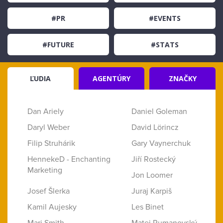
#PR
#EVENTS
#FUTURE
#STATS
ĽUDIA
AGENTÚRY
ZNAČKY
Dan Ariely
Daniel Goleman
Daryl Weber
David Lörincz
Filip Struhárik
Gary Vaynerchuk
HennekeD - Enchanting
Jiří Rostecký
Marketing
Jon Loomer
Josef Šlerka
Juraj Karpiš
Kamil Aujesky
Les Binet