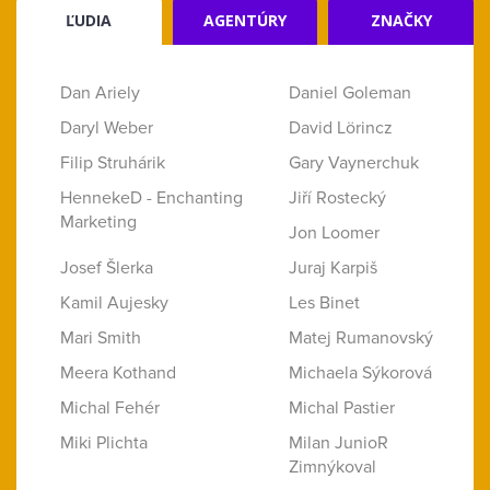
ĽUDIA
AGENTÚRY
ZNAČKY
Dan Ariely
Daniel Goleman
Daryl Weber
David Lörincz
Filip Struhárik
Gary Vaynerchuk
HennekeD - Enchanting
Jiří Rostecký
Marketing
Jon Loomer
Josef Šlerka
Juraj Karpiš
Kamil Aujesky
Les Binet
Mari Smith
Matej Rumanovský
Meera Kothand
Michaela Sýkorová
Michal Fehér
Michal Pastier
Miki Plichta
Milan JunioR
Zimnýkoval