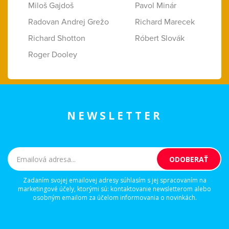
Miloš Gajdoš
Pavol Minár
Radovan Andrej Grežo
Richard Marecek
Richard Shotton
Róbert Slovák
Roger Dooley
NEWSLETTER
Zadaním svojej emailovej adresy súhlasím s jej spracovaním na
marketingové účely, ktorými sú: kontaktovanie newsletterom alebo
osobným emailom za účelom informovania o novinkách.