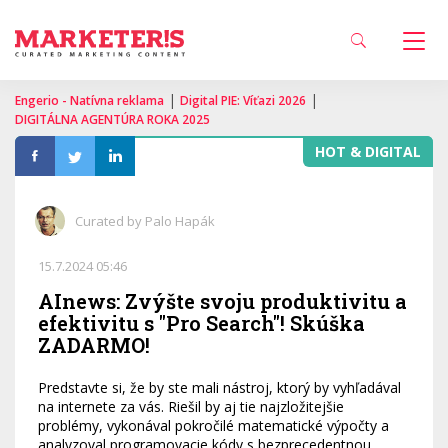
|
|
Engerio - Natívna reklama
Digital PIE: Víťazi 2026
DIGITÁLNA AGENTÚRA ROKA 2025
HOT & DIGITAL
Curated by Palo Hapák
15.7.2024 05:46
AInews: Zvýšte svoju produktivitu a
efektivitu s "Pro Search"! Skúška
ZADARMO!
Predstavte si, že by ste mali nástroj, ktorý by vyhľadával
na internete za vás. Riešil by aj tie najzložitejšie
problémy, vykonával pokročilé matematické výpočty a
analyzoval programovacie kódy s bezprecedentnou