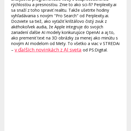
rýchlosťou a presnosťou. Znie to ako sci-fi? Perplexity.ai
sa snaží z toho spraviť realitu. Takže ušetrite hodiny
vyhľadávania s novým "Pro Search" od Perplexity.ai.
Dozviete sa tiež, ako vyťažiť krištáľovo čistý zvuk z
akéhokoľvek audia, že Apple integruje do svojich
zariadení ďalšie AI modely konkurujúce OpenAI a aj to,
ako premeniť text na 3D obrázky za menej ako minútu s
novým AI modelom od Mety. To všetko a viac v STREDAi
v ďalších novinkách z AI sveta
–
od PS:Digital.