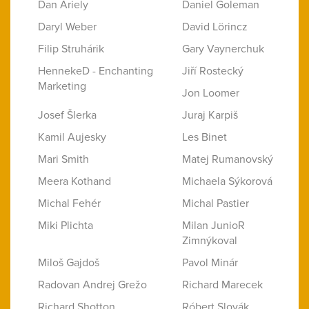
Dan Ariely
Daniel Goleman
Daryl Weber
David Lörincz
Filip Struhárik
Gary Vaynerchuk
HennekeD - Enchanting
Jiří Rostecký
Marketing
Jon Loomer
Josef Šlerka
Juraj Karpiš
Kamil Aujesky
Les Binet
Mari Smith
Matej Rumanovský
Meera Kothand
Michaela Sýkorová
Michal Fehér
Michal Pastier
Miki Plichta
Milan JunioR
Zimnýkoval
Miloš Gajdoš
Pavol Minár
Radovan Andrej Grežo
Richard Marecek
Richard Shotton
Róbert Slovák