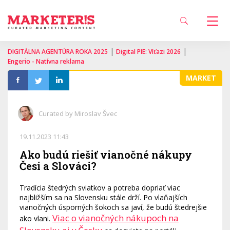
|
|
DIGITÁLNA AGENTÚRA ROKA 2025
Digital PIE: Víťazi 2026
Engerio - Natívna reklama
MARKET
Curated by Miroslav Švec
19.11.2023 11:43
Ako budú riešiť vianočné nákupy
Česi a Slováci?
Tradícia štedrých sviatkov a potreba dopriať viac
najbližším sa na Slovensku stále drží. Po vlaňajších
vianočných úsporných šokoch sa javí, že budú štedrejšie
Viac o vianočných nákupoch na
ako vlani.