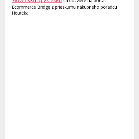
Slovensku aj v Česku
sa dozviete na portáli
Ecommerce Bridge z prieskumu nákupného poradcu
Heureka.