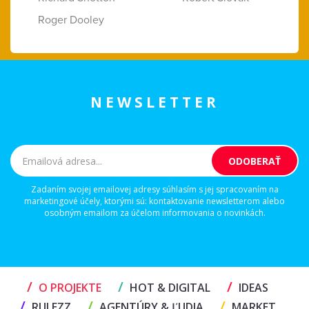
Roger Dooley
NEWSLETTER
Zadaním svojej emailovej adresy súhlasím s jej spracovaním na
marketingové účely, ktorými sú: kontaktovanie newsletterom alebo
osobným emailom za účelom informovania o novinkách.
/
/
/
O PROJEKTE
HOT & DIGITAL
IDEAS
/
/
/
RULEZZ
AGENTÚRY & ĽUDIA
MARKET