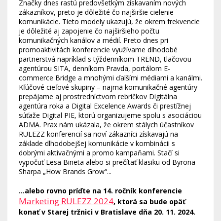
Značky dnes rastú predovšetkým získavaním nových
zákazníkov, preto je dôležité čo najširšie cielenie
komunikácie. Tieto modely ukazujú, že okrem frekvencie
je dôležité aj zapojenie čo najširšieho počtu
komunikačných kanálov a médií. Preto dnes pri
promoaktivitách konferencie využívame dlhodobé
partnerstvá napríklad s týždenníkom TREND, tlačovou
agentúrou SITA, denníkom Pravda, portálom E-
commerce Bridge a mnohými ďalšími médiami a kanálmi.
Kľúčové cieľové skupiny – najmä komunikačné agentúry
prepájame aj prostredníctvom rebríčkov Digitálna
agentúra roka a Digital Excelence Awards či prestížnej
súťaže Digital PIE, ktorú organizujeme spolu s asociáciou
ADMA. Prax nám ukázala, že okrem stálych účastníkov
RULEZZ konferencií sa noví zákazníci získavajú na
základe dlhodobejšej komunikácie v kombinácii s
dobrými aktivačnými a promo kampaňami. Stačí si
vypočuť Lesa Bineta alebo si prečítať klasiku od Byrona
Sharpa „How Brands Grow“...
...alebo rovno príďte na 14. ročník konferencie
Marketing RULEZZ 2024
, ktorá sa bude opäť
konať v Starej tržnici v Bratislave dňa 20. 11. 2024.