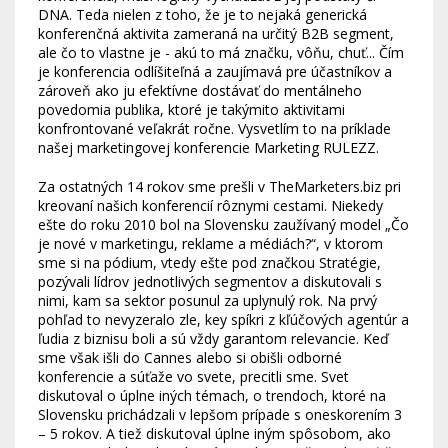
DNA. Teda nielen z toho, že je to nejaká generická
konferenčná aktivita zameraná na určitý B2B segment,
ale čo to vlastne je - akú to má značku, vôňu, chuť... Čím
je konferencia odlíšiteľná a zaujímavá pre účastníkov a
zároveň ako ju efektívne dostávať do mentálneho
povedomia publika, ktoré je takýmito aktivitami
konfrontované veľakrát ročne. Vysvetlím to na príklade
našej marketingovej konferencie Marketing RULEZZ.
Za ostatných 14 rokov sme prešli v TheMarketers.biz pri
kreovaní našich konferencií rôznymi cestami. Niekedy
ešte do roku 2010 bol na Slovensku zaužívaný model „Čo
je nové v marketingu, reklame a médiách?“, v ktorom
sme si na pódium, vtedy ešte pod značkou Stratégie,
pozývali lídrov jednotlivých segmentov a diskutovali s
nimi, kam sa sektor posunul za uplynulý rok. Na prvý
pohľad to nevyzeralo zle, key spíkri z kľúčových agentúr a
ľudia z biznisu boli a sú vždy garantom relevancie. Keď
sme však išli do Cannes alebo si obišli odborné
konferencie a súťaže vo svete, precitli sme. Svet
diskutoval o úplne iných témach, o trendoch, ktoré na
Slovensku prichádzali v lepšom prípade s oneskorením 3
– 5 rokov. A tiež diskutoval úplne iným spôsobom, ako