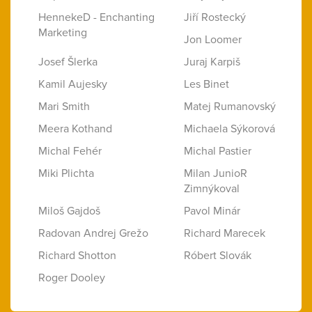
HennekeD - Enchanting
Jiří Rostecký
Marketing
Jon Loomer
Josef Šlerka
Juraj Karpiš
Kamil Aujesky
Les Binet
Mari Smith
Matej Rumanovský
Meera Kothand
Michaela Sýkorová
Michal Fehér
Michal Pastier
Miki Plichta
Milan JunioR
Zimnýkoval
Miloš Gajdoš
Pavol Minár
Radovan Andrej Grežo
Richard Marecek
Richard Shotton
Róbert Slovák
Roger Dooley