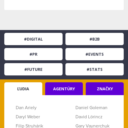
#DIGITAL
#B2B
#PR
#EVENTS
#FUTURE
#STATS
ĽUDIA
AGENTÚRY
ZNAČKY
Dan Ariely
Daniel Goleman
Daryl Weber
David Lörincz
Filip Struhárik
Gary Vaynerchuk