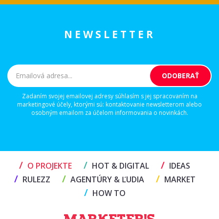
NEWSLETTER
Zadaním svojej emailovej adresy súhlasím s jej spracovaním na
marketingové účely, ktorými sú: kontaktovanie newsletterom alebo
osobným emailom za účelom informovania o novinkách.
/
/
/
O PROJEKTE
HOT & DIGITAL
IDEAS
/
/
/
RULEZZ
AGENTÚRY & ĽUDIA
MARKET
/
HOW TO