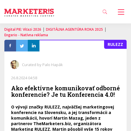
|
|
Digital PIE: Víťazi 2026
DIGITÁLNA AGENTÚRA ROKA 2025
Engerio - Natívna reklama
RULEZZ
Curated by Palo Hapák
26.8.2024 04:58
Ako efektívne komunikovať odborné
konferencie? Je tu Konferencia 4.0!
O vývoji značky RULEZZ, najväčšej marketingovej
konferencie na Slovensku, a jej transformácii a
komunikácii, hovorí Martin Mazag, jeden z
partnerov TheMarketers.biz, organizátora
Marketing RULEZZ. Martin pôsobil vyše 15 rokov