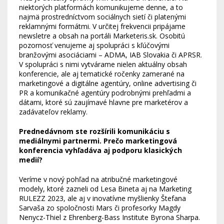
niektorých platformách komunikujeme denne, a to
najmä prostredníctvom sociálnych sietí či platenými
reklamnými formátmi. V určitej frekvencii pripájame
newsletre a obsah na portáli Marketeris.sk. Osobitú
pozornosť venujeme aj spolupráci s kľúčovými
branžovými asociáciami – ADMA, IAB Slovakia či APRSR.
V spolupráci s nimi vytvárame nielen aktuálny obsah
konferencie, ale aj tematické ročenky zamerané na
marketingové a digitálne agentúry, online advertising či
PR a komunikačné agentúry podrobnými prehľadmi a
dátami, ktoré sú zaujímavé hlavne pre marketérov a
zadávateľov reklamy.
Prednedávnom ste rozšírili komunikáciu s
mediálnymi partnermi. Prečo marketingová
konferencia vyhľadáva aj podporu klasických
medií?
Veríme v nový pohľad na atribučné marketingové
modely, ktoré zazneli od Lesa Bineta aj na Marketing
RULEZZ 2023, ale aj v inovatívne myšlienky Štefana
Sarvaša zo spoločnosti Mars či profesorky Magdy
Nenycz-Thiel z Ehrenberg-Bass Institute Byrona Sharpa.