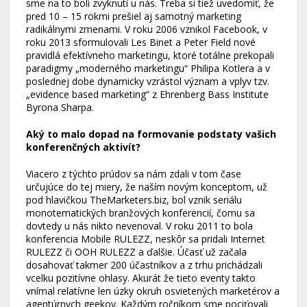
sme na to boli zvyknutí u nás. Treba si tiež uvedomiť, že
pred 10 – 15 rokmi prešiel aj samotný marketing
radikálnymi zmenami. V roku 2006 vznikol Facebook, v
roku 2013 sformulovali Les Binet a Peter Field nové
pravidlá efektívneho marketingu, ktoré totálne prekopali
paradigmy „moderného marketingu“ Philipa Kotlera a v
poslednej dobe dynamicky vzrástol význam a vplyv tzv.
„evidence based marketing“ z Ehrenberg Bass Institute
Byrona Sharpa.
Aký to malo dopad na formovanie podstaty vašich
konferenčných aktivít?
Viacero z týchto prúdov sa nám zdali v tom čase
určujúce do tej miery, že naším novým konceptom, už
pod hlavičkou TheMarketers.biz, bol vznik seriálu
monotematických branžových konferencií, čomu sa
dovtedy u nás nikto nevenoval. V roku 2011 to bola
konferencia Mobile RULEZZ, neskôr sa pridali Internet
RULEZZ či OOH RULEZZ a ďalšie. Účasť už začala
dosahovať takmer 200 účastníkov a z trhu prichádzali
vcelku pozitívne ohlasy. Akurát že tieto eventy takto
vnímal relatívne len úzky okruh osvietených marketérov a
agentúrnych geekov. Každým ročníkom sme pociťovali