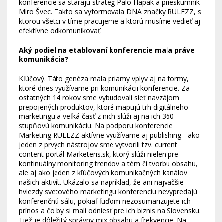
konferencie sa starajú stratég Palo Hapák a prieskumník
Miro Švec. Takto sa vyformovala DNA značky RULEZZ, s
ktorou všetci v tíme pracujeme a ktorú musíme vedieť aj
efektívne odkomunikovať.
Aký podiel na etablovaní konferencie mala práve
komunikácia?
Kľúčový. Táto genéza mala priamy vplyv aj na formy,
ktoré dnes využívame pri komunikácii konferencie. Za
ostatných 14 rokov sme vybudovali sieť navzájom
prepojených produktov, ktoré mapujú trh digitálneho
marketingu a veľká časť z nich slúži aj na ich 360-
stupňovú komunikáciu. Na podporu konferencie
Marketing RULEZZ aktívne využívame aj publishing - ako
jeden z prvých nástrojov sme vytvorili tzv. current
content portál Marketeris.sk, ktorý slúži nielen pre
kontinuálny monitoring trendov a tém či tvorbu obsahu,
ale aj ako jeden z kľúčových komunikačných kanálov
našich aktivít. Ukázalo sa napríklad, že ani najväčšie
hviezdy svetového marketingu konferenciu nevypredajú
konferenčnú sálu, pokiaľ ľuďom nezosumarizujete ich
prínos a čo by si mali odniesť pre ich biznis na Slovensku.
Tiež je dôležitý správny mix obsahu a frekvencie. Na