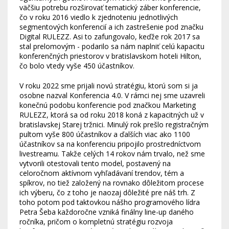
väčšiu potrebu rozširovať tematický záber konferencie,
čo v roku 2016 viedlo k zjednoteniu jednotlivých
segmentových konferencií a ich zastrešenie pod značku
Digital RULEZZ. Asi to zafungovalo, keďže rok 2017 sa
stal prelomovým - podarilo sa nám naplniť celú kapacitu
konferenčných priestorov v bratislavskom hoteli Hilton,
čo bolo vtedy vyše 450 účastníkov.
V roku 2022 sme prijali novú stratégiu, ktorú som si ja
osobne nazval Konferencia 4.0. V rámci nej sme uzavreli
konečnú podobu konferencie pod značkou Marketing
RULEZZ, ktorá sa od roku 2018 koná z kapacitných už v
bratislavskej Starej tržnici. Minulý rok prešlo registračným
pultom vyše 800 účastníkov a ďalších viac ako 1100
účastníkov sa na konferenciu pripojilo prostredníctvom
livestreamu. Takže celých 14 rokov nám trvalo, než sme
vytvorili otestovali tento model, postavený na
celoročnom aktívnom vyhľadávaní trendov, tém a
spíkrov, no tiež založený na rovnako dôležitom procese
ich výberu, čo z toho je naozaj dôležité pre náš trh. Z
toho potom pod taktovkou nášho programového lídra
Petra Šeba každoročne vzniká finálny line-up daného
ročníka, pričom o kompletnú stratégiu rozvoja