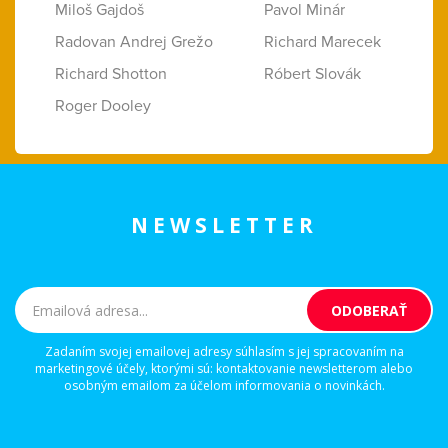
Miloš Gajdoš
Pavol Minár
Radovan Andrej Grežo
Richard Marecek
Richard Shotton
Róbert Slovák
Roger Dooley
NEWSLETTER
Zadaním svojej emailovej adresy súhlasím s jej spracovaním na
marketingové účely, ktorými sú: kontaktovanie newsletterom alebo
osobným emailom za účelom informovania o novinkách.