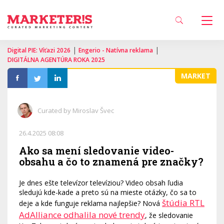
|
|
Digital PIE: Víťazi 2026
Engerio - Natívna reklama
DIGITÁLNA AGENTÚRA ROKA 2025
MARKET
Curated by Miroslav Švec
26.4.2025 08:08
Ako sa mení sledovanie video-
obsahu a čo to znamená pre značky?
Je dnes ešte televízor televíziou? Video obsah ľudia
sledujú kde-kade a preto sú na mieste otázky, čo sa to
štúdia RTL
deje a kde funguje reklama najlepšie? Nová
AdAlliance odhalila nové trendy
, že sledovanie