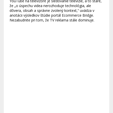
YouTube na televízore je sledovanie televízie, a to staré,
že „o úspechu videa nerozhoduje technológia, ale
dôvera, obsah a správne zvolený kontext,“ uvádza v
anotácii výsledkov štúdie portál Ecommerce Bridge.
Nezabudnite pri tom, že TV reklama stále dominuje.