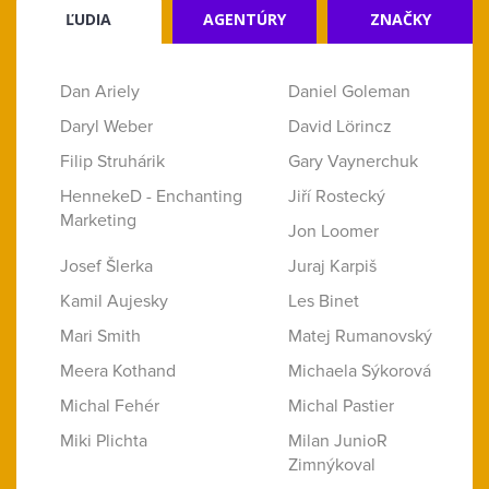
ĽUDIA
AGENTÚRY
ZNAČKY
Dan Ariely
Daniel Goleman
Daryl Weber
David Lörincz
Filip Struhárik
Gary Vaynerchuk
HennekeD - Enchanting
Jiří Rostecký
Marketing
Jon Loomer
Josef Šlerka
Juraj Karpiš
Kamil Aujesky
Les Binet
Mari Smith
Matej Rumanovský
Meera Kothand
Michaela Sýkorová
Michal Fehér
Michal Pastier
Miki Plichta
Milan JunioR
Zimnýkoval