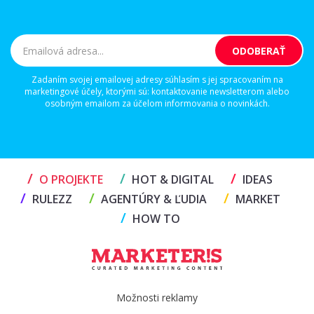
Zadaním svojej emailovej adresy súhlasím s jej spracovaním na
marketingové účely, ktorými sú: kontaktovanie newsletterom alebo
osobným emailom za účelom informovania o novinkách.
/
/
/
O PROJEKTE
HOT & DIGITAL
IDEAS
/
/
/
RULEZZ
AGENTÚRY & ĽUDIA
MARKET
/
HOW TO
Možnosti reklamy