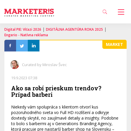
|
|
Digital PIE: Víťazi 2026
DIGITÁLNA AGENTÚRA ROKA 2025
Engerio - Natívna reklama
MARKET
Curated by Miroslav Švec
19.9.2023 07:38
Ako sa robí prieskum trendov?
Prípad barberi
Niekedy vám spolupráca s klientom otvorí kus
pozoruhodného sveta vo Full HD rozlíšení a odkryje
dovtedy skryté, no zaujímavé detaily a insighty. Podobne
to bolo s barbermi aj v Generations Branding Agency,
ktorá pracuje pre najstarší barber shop na Slovensku –