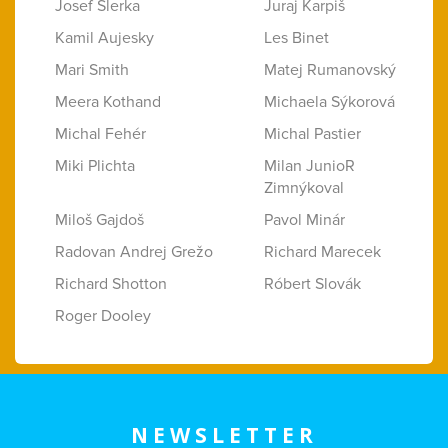
Josef Šlerka
Juraj Karpiš
Kamil Aujesky
Les Binet
Mari Smith
Matej Rumanovský
Meera Kothand
Michaela Sýkorová
Michal Fehér
Michal Pastier
Miki Plichta
Milan JunioR
Zimnýkoval
Miloš Gajdoš
Pavol Minár
Radovan Andrej Grežo
Richard Marecek
Richard Shotton
Róbert Slovák
Roger Dooley
NEWSLETTER