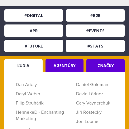
#DIGITAL
#B2B
#PR
#EVENTS
#FUTURE
#STATS
ĽUDIA
AGENTÚRY
ZNAČKY
Dan Ariely
Daniel Goleman
Daryl Weber
David Lörincz
Filip Struhárik
Gary Vaynerchuk
HennekeD - Enchanting
Jiří Rostecký
Marketing
Jon Loomer