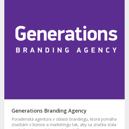
Generations Branding Agency
Poradenská agentúra v oblasti brandingu, ktorá pomáha
značkám v biznise a marketingu tak, aby sa značka stala