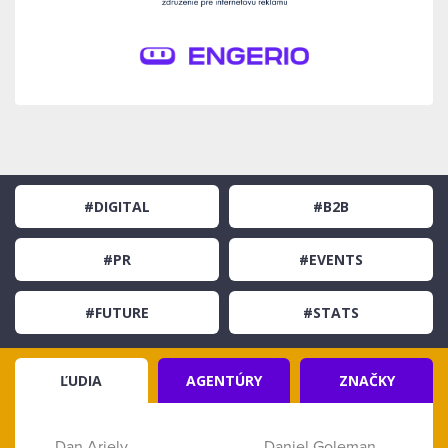
#DIGITAL
#B2B
#PR
#EVENTS
#FUTURE
#STATS
ĽUDIA
AGENTÚRY
ZNAČKY
Dan Ariely
Daniel Goleman