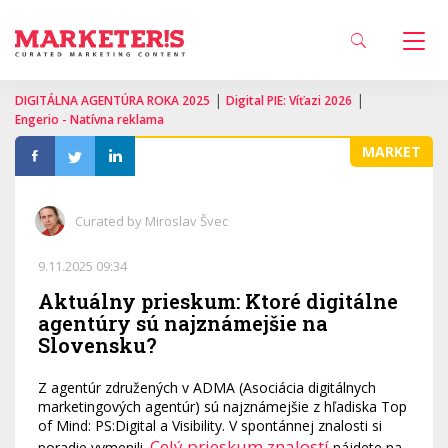
|
|
DIGITÁLNA AGENTÚRA ROKA 2025
Digital PIE: Víťazi 2026
Engerio - Natívna reklama
MARKET
Curated by Miroslav Švec
9.11.2025 09:34
Aktuálny prieskum: Ktoré digitálne
agentúry sú najznámejšie na
Slovensku?
Z agentúr združených v ADMA (Asociácia digitálnych
marketingových agentúr) sú najznámejšie z hľadiska Top
of Mind: PS:Digital a Visibility. V spontánnej znalosti si
Celý prieskum znalostí
poradie vymenili.
nájdete na