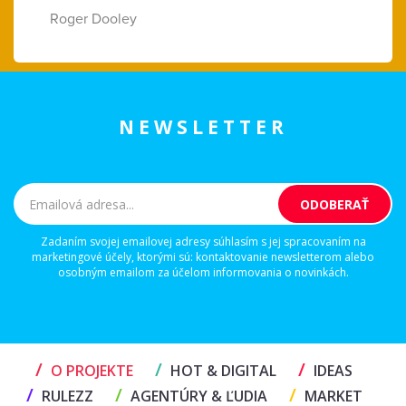
Roger Dooley
NEWSLETTER
Zadaním svojej emailovej adresy súhlasím s jej spracovaním na
marketingové účely, ktorými sú: kontaktovanie newsletterom alebo
osobným emailom za účelom informovania o novinkách.
/
/
/
O PROJEKTE
HOT & DIGITAL
IDEAS
/
/
/
RULEZZ
AGENTÚRY & ĽUDIA
MARKET