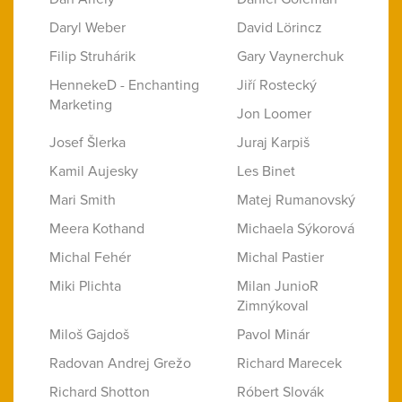
Daryl Weber
David Lörincz
Filip Struhárik
Gary Vaynerchuk
HennekeD - Enchanting
Jiří Rostecký
Marketing
Jon Loomer
Josef Šlerka
Juraj Karpiš
Kamil Aujesky
Les Binet
Mari Smith
Matej Rumanovský
Meera Kothand
Michaela Sýkorová
Michal Fehér
Michal Pastier
Miki Plichta
Milan JunioR
Zimnýkoval
Miloš Gajdoš
Pavol Minár
Radovan Andrej Grežo
Richard Marecek
Richard Shotton
Róbert Slovák