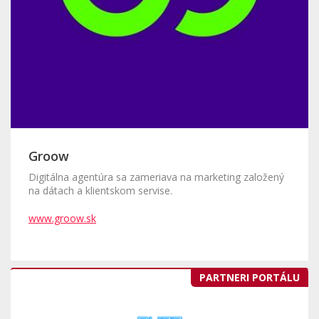
Groow
Digitálna agentúra sa zameriava na marketing založený
na dátach a klientskom servise.
www.groow.sk
PARTNERI PORTÁLU