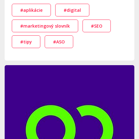
#aplikácie
#digital
#marketingový slovník
#SEO
#tipy
#ASO