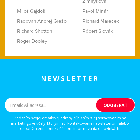
Zimnýkoval
Miloš Gajdoš
Pavol Minár
Radovan Andrej Grežo
Richard Marecek
Richard Shotton
Róbert Slovák
Roger Dooley
NEWSLETTER
Zadaním svojej emailovej adresy súhlasím s jej spracovaním na
marketingové účely, ktorými sú: kontaktovanie newsletterom alebo
osobným emailom za účelom informovania o novinkách.