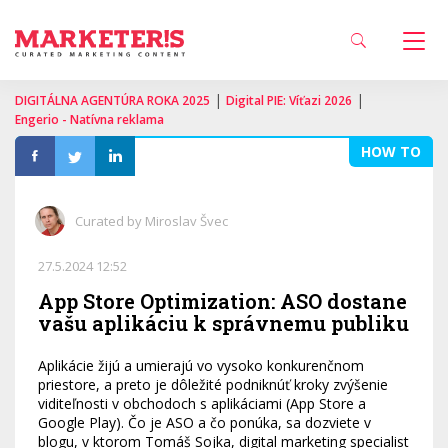
|
|
DIGITÁLNA AGENTÚRA ROKA 2025
Digital PIE: Víťazi 2026
Engerio - Natívna reklama
HOW TO
Curated by Miroslav Švec
27.5.2024 12:52
App Store Optimization: ASO dostane
vašu aplikáciu k správnemu publiku
Aplikácie žijú a umierajú vo vysoko konkurenčnom
priestore, a preto je dôležité podniknúť kroky zvýšenie
viditeľnosti v obchodoch s aplikáciami (App Store a
Google Play). Čo je ASO a čo ponúka, sa dozviete v
blogu, v ktorom Tomáš Sojka, digital marketing specialist