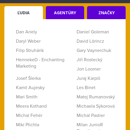
ĽUDIA
AGENTÚRY
ZNAČKY
Dan Ariely
Daniel Goleman
Daryl Weber
David Lörincz
Filip Struhárik
Gary Vaynerchuk
HennekeD - Enchanting
Jiří Rostecký
Marketing
Jon Loomer
Josef Šlerka
Juraj Karpiš
Kamil Aujesky
Les Binet
Mari Smith
Matej Rumanovský
Meera Kothand
Michaela Sýkorová
Michal Fehér
Michal Pastier
Miki Plichta
Milan JunioR