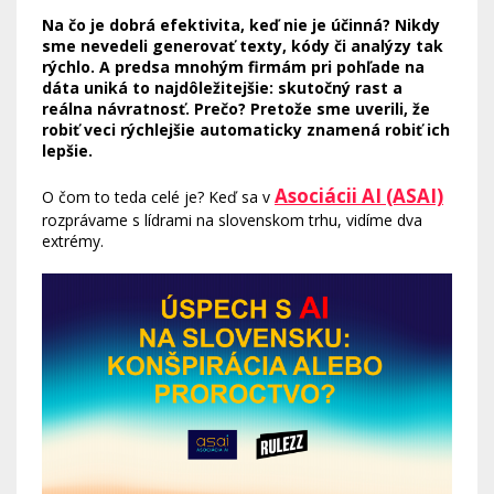
Na čo je dobrá efektivita, keď nie je účinná? Nikdy
sme nevedeli generovať texty, kódy či analýzy tak
rýchlo. A predsa mnohým firmám pri pohľade na
dáta uniká to najdôležitejšie: skutočný rast a
reálna návratnosť. Prečo? Pretože sme uverili, že
robiť veci rýchlejšie automaticky znamená robiť ich
lepšie.
Asociácii AI (ASAI)
O čom to teda celé je? Keď sa v
rozprávame s lídrami na slovenskom trhu, vidíme dva
extrémy.