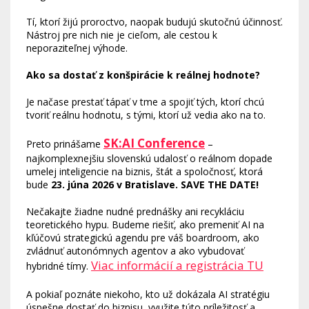
Tí, ktorí žijú proroctvo, naopak budujú skutočnú účinnosť.
Nástroj pre nich nie je cieľom, ale cestou k
neporaziteľnej výhode.
Ako sa dostať z konšpirácie k reálnej hodnote?
Je načase prestať tápať v tme a spojiť tých, ktorí chcú
tvoriť reálnu hodnotu, s tými, ktorí už vedia ako na to.
SK:AI Conference
Preto prinášame
–
najkomplexnejšiu slovenskú udalosť o reálnom dopade
umelej inteligencie na biznis, štát a spoločnosť, ktorá
bude
23. júna 2026 v Bratislave. SAVE THE DATE!
Nečakajte žiadne nudné prednášky ani recykláciu
teoretického hypu. Budeme riešiť, ako premeniť AI na
kľúčovú strategickú agendu pre váš boardroom, ako
zvládnuť autonómnych agentov a ako vybudovať
Viac informácií a registrácia TU
hybridné tímy.
A pokiaľ poznáte niekoho, kto už dokázala AI stratégiu
úspešne dostať do biznisu, využite túto príležitosť a