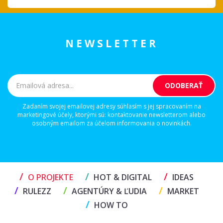
NEWSLETTER
Zadaním svojej emailovej adresy súhlasím s jej spracovaním na
marketingové účely, ktorými sú: kontaktovanie newsletterom alebo
osobným emailom za účelom informovania o novinkách.
/
/
/
O PROJEKTE
HOT & DIGITAL
IDEAS
/
/
/
RULEZZ
AGENTÚRY & ĽUDIA
MARKET
/
HOW TO