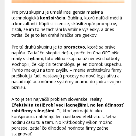
Pre prvú skupinu je umelá inteligencia masívna
technologická
konšpirácia
. Bublina, ktorú nafúkli médiá
a konzultanti. Kúpili si licencie, skúsili zopár promptov,
zistili, že im to nezachráni kvartálne výsledky, a dnes
tvrdia, že je to len drahá hračka pre geekov.
Pre tú druhú skupinu je to
proroctvo
, ktoré sa práve
napĺňa. Zatiaľ čo skeptici riešia, prečo im ChatGPT píše
maily s chybami, táto elitná skupina už nerieši chatboty.
Pochopili, že kúpiť si technológiu je len zlomok úspechu.
Tvrdo makajú na tom zvyšku – menia architektúru firmy,
preškoľujú ľudí, nastavujú procesy na novú legislatívu a
nasadzujú autonómne systémy priamo do jadra svojho
biznisu.
A to je ten najväčší problém slovenskej reality.
Efektivita totiž robí veci lacnejšími, no len účinnosť
robí firmy silnejšími.
Tí, ktorí vnímajú AI ako
konšpiráciu, naháňajú len čiastkovú efektivitu. Ušetria
hodinu času tu a tam. No krátkodobý výkon možno
porastie, zatiaľ čo dlhodobá hodnota firmy začne
stagnovať.