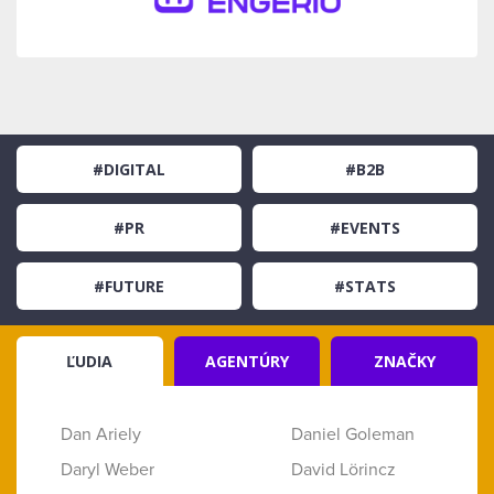
#DIGITAL
#B2B
#PR
#EVENTS
#FUTURE
#STATS
ĽUDIA
AGENTÚRY
ZNAČKY
Dan Ariely
Daniel Goleman
Daryl Weber
David Lörincz