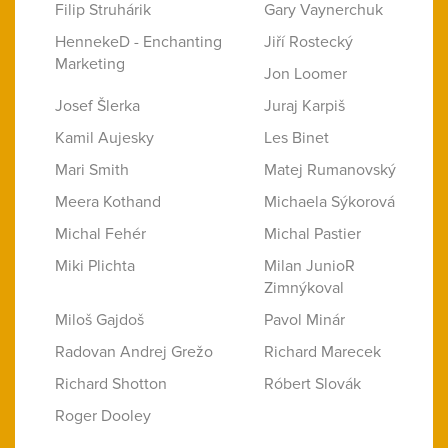
Filip Struhárik
Gary Vaynerchuk
HennekeD - Enchanting
Jiří Rostecký
Marketing
Jon Loomer
Josef Šlerka
Juraj Karpiš
Kamil Aujesky
Les Binet
Mari Smith
Matej Rumanovský
Meera Kothand
Michaela Sýkorová
Michal Fehér
Michal Pastier
Miki Plichta
Milan JunioR
Zimnýkoval
Miloš Gajdoš
Pavol Minár
Radovan Andrej Grežo
Richard Marecek
Richard Shotton
Róbert Slovák
Roger Dooley