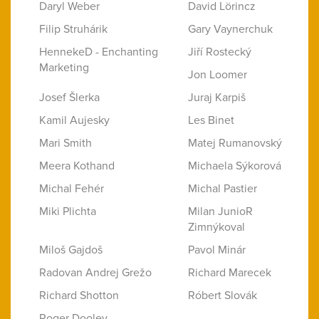
Daryl Weber
David Lörincz
Filip Struhárik
Gary Vaynerchuk
HennekeD - Enchanting
Jiří Rostecký
Marketing
Jon Loomer
Josef Šlerka
Juraj Karpiš
Kamil Aujesky
Les Binet
Mari Smith
Matej Rumanovský
Meera Kothand
Michaela Sýkorová
Michal Fehér
Michal Pastier
Miki Plichta
Milan JunioR
Zimnýkoval
Miloš Gajdoš
Pavol Minár
Radovan Andrej Grežo
Richard Marecek
Richard Shotton
Róbert Slovák
Roger Dooley