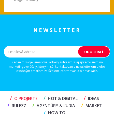
NEWSLETTER
Zadaním svojej emailovej adresy súhlasím s jej spracovaním na
marketingové účely, ktorými sú: kontaktovanie newsletterom alebo
osobným emailom za účelom informovania o novinkách.
/
/
/
O PROJEKTE
HOT & DIGITAL
IDEAS
/
/
/
RULEZZ
AGENTÚRY & ĽUDIA
MARKET
/
HOW TO