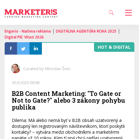
|
|
Engerio - Natívna reklama
DIGITÁLNA AGENTÚRA ROKA 2025
Digital PIE: Víťazi 2026
HOT & DIGITAL
Curated by Miroslav Švec
30.9.2020 09:08
B2B Content Marketing: "To Gate or
Not to Gate?" alebo 3 zákony pohybu
publika
Dilema: Má alebo nemá byť v B2B obsah uzatvorený a
dostupný len registrovaným návštevníkom, ktorí poskytli
kontakty? − vytvára medzi obchodníkmi a marketérmi
napätie už 10 rokov. Kým tí prví chcú radšej uzatvorený