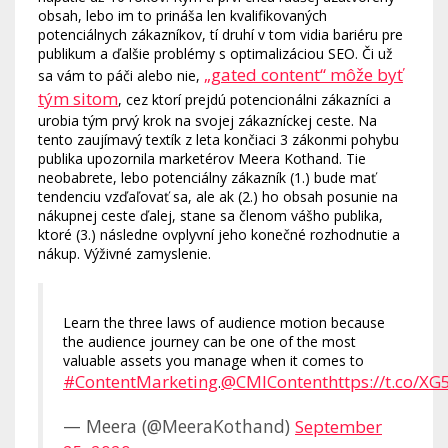
obsah, lebo im to prináša len kvalifikovaných
potenciálnych zákazníkov, tí druhí v tom vidia bariéru pre
publikum a ďalšie problémy s optimalizáciou SEO. Či už
„gated content“ môže byť
sa vám to páči alebo nie,
tým sitom
, cez ktorí prejdú potencionálni zákazníci a
urobia tým prvý krok na svojej zákazníckej ceste. Na
tento zaujímavý textík z leta končiaci 3 zákonmi pohybu
publika upozornila marketérov Meera Kothand. Tie
neobabrete, lebo potenciálny zákazník (1.) bude mať
tendenciu vzďaľovať sa, ale ak (2.) ho obsah posunie na
nákupnej ceste ďalej, stane sa členom vášho publika,
ktoré (3.) následne ovplyvní jeho konečné rozhodnutie a
nákup. Výživné zamyslenie.
Learn the three laws of audience motion because
the audience journey can be one of the most
valuable assets you manage when it comes to
#ContentMarketing
@CMIContent
https://t.co/XG
.
— Meera (@MeeraKothand)
September