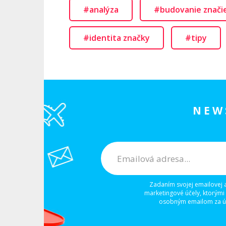
#analýza
#budovanie znači
#identita značky
#tipy
NEW
Zadaním svojej emailovej 
marketingové účely, ktorými
osobným emailom za úč