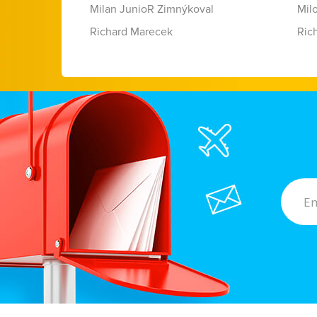
Milan JunioR Zimnýkoval
Mil
Richard Marecek
Ric