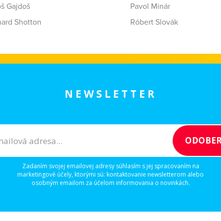
oš Gajdoš
Pavol Minár
hard Shotton
Róbert Slovák
NEWSLETTER
Zadaním svojej emailovej adresy súhlasím s jej spracovaním na
marketingové účely, ktorými sú: kontaktovanie newsletterom alebo
osobným emailom za účelom informovania o novinkách.