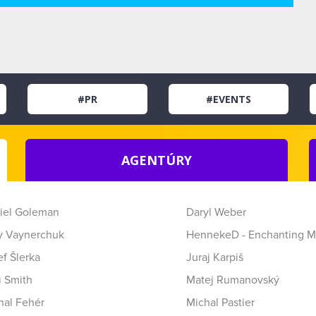
#PR
#EVENTS
AGENTÚRY
iel Goleman
Daryl Weber
y Vaynerchuk
HennekeD - Enchanting M
f Šlerka
Juraj Karpiš
i Smith
Matej Rumanovský
hal Fehér
Michal Pastier