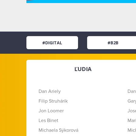
#DIGITAL
#B2B
ĽUDIA
Dan Ariely
Dan
Filip Struhárik
Gar
Jon Loomer
Jose
Les Binet
Mar
Michaela Sýkorová
Mic