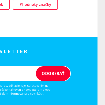
ek
#hodnoty značky
SLETTER
adresy súhlasím s jej spracovaním na
 sú: kontaktovanie newsletterom alebo
elom informovania o novinkách.