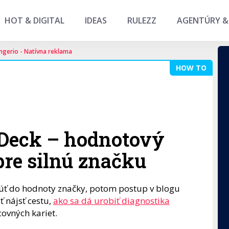
HOT & DIGITAL
IDEAS
RULEZZ
AGENTÚRY &
ngerio - Natívna reklama
HOW TO
 Deck – hodnotový
pre silnú značku
knúť do hodnoty značky, potom postup v blogu
 nájsť cestu,
ako sa dá urobiť diagnostika
vných kariet.