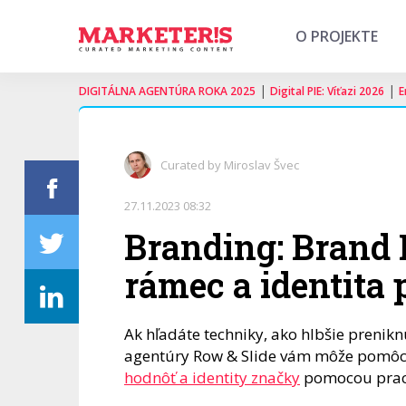
O PROJEKTE
|
|
DIGITÁLNA AGENTÚRA ROKA 2025
Digital PIE: Víťazi 2026
E
Curated by Miroslav Švec
27.11.2023 08:32
Branding: Brand
rámec a identita 
Ak hľadáte techniky, ako hlbšie preni
agentúry Row & Slide vám môže pomôcť
hodnôť a identity značky
pomocou praco