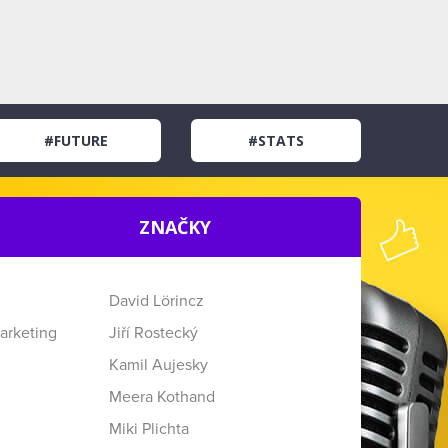
#FUTURE
#STATS
ZNAČKY
David Lörincz
arketing
Jiří Rostecký
Kamil Aujesky
Meera Kothand
Miki Plichta