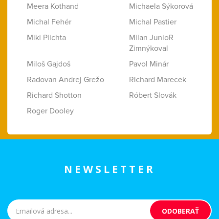
Meera Kothand
Michaela Sýkorová
Michal Fehér
Michal Pastier
Miki Plichta
Milan JunioR
Zimnýkoval
Miloš Gajdoš
Pavol Minár
Radovan Andrej Grežo
Richard Marecek
Richard Shotton
Róbert Slovák
Roger Dooley
NEWSLETTER