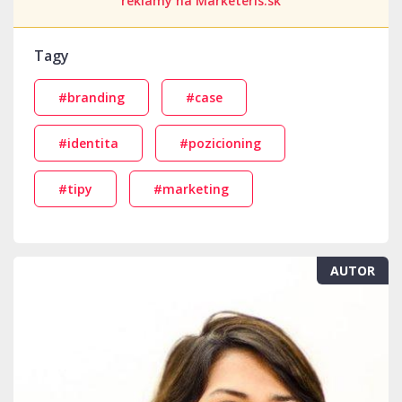
reklamy na Marketeris.sk
Tagy
#branding
#case
#identita
#pozicioning
#tipy
#marketing
AUTOR