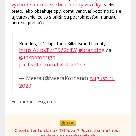
východiskom k tvorbe identity značky
. Nielen
preto, lebo obsahuje tipy, čomu venovať pozornosť, ale
aj varovanie, že to s prílišnou podrobnosťou manuálu
netreba preháňať.
Branding 101: Tips for a Killer Brand Identity
https://t.co/RzrT962c4W
#branding
via
@inkbotdesign
pic.twitter.com/FvLzbaP1n7
— Meera (@MeeraKothand)
August 21,
2020
Foto: inkbotdesign.com
TOP
Chcete tento článok TOPovať? Pozrite si možnosti