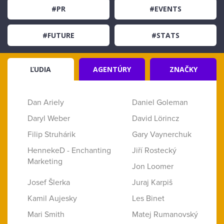
#PR
#EVENTS
#FUTURE
#STATS
ĽUDIA
AGENTÚRY
ZNAČKY
Dan Ariely
Daniel Goleman
Daryl Weber
David Lörincz
Filip Struhárik
Gary Vaynerchuk
HennekeD - Enchanting
Jiří Rostecký
Marketing
Jon Loomer
Josef Šlerka
Juraj Karpiš
Kamil Aujesky
Les Binet
Mari Smith
Matej Rumanovský