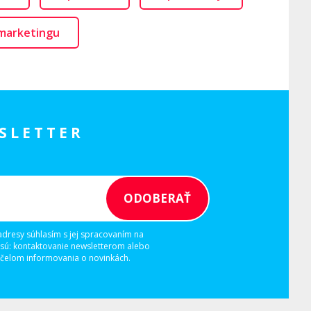
marketingu
SLETTER
adresy súhlasím s jej spracovaním na
 sú: kontaktovanie newsletterom alebo
elom informovania o novinkách.