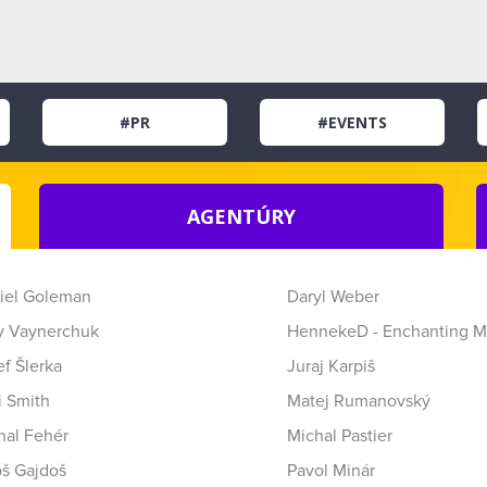
#PR
#EVENTS
AGENTÚRY
iel Goleman
Daryl Weber
y Vaynerchuk
HennekeD - Enchanting M
f Šlerka
Juraj Karpiš
i Smith
Matej Rumanovský
hal Fehér
Michal Pastier
oš Gajdoš
Pavol Minár