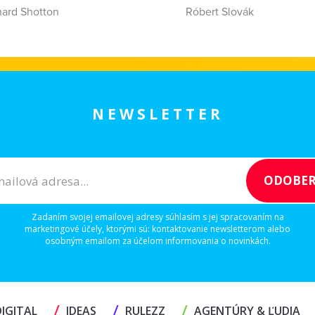
hard Shotton
Róbert Slovák
NEWSLETTER
Zadaním svojej emailovej adresy súhlasím s jej spracovaním na
marketingové účely, ktorými sú: kontaktovanie newsletterom alebo
osobným emailom za účelom informovania o novinkách.
/
/
/
IGITAL
IDEAS
RULEZZ
AGENTÚRY & ĽUDIA