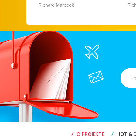
Richard Marecek
Ric
/
/
O PROJEKTE
HOT & D