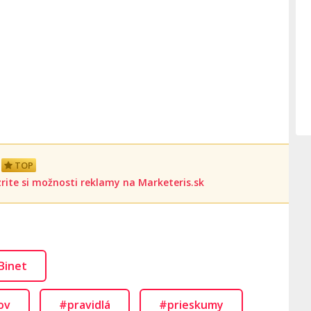
TOP
rite si možnosti reklamy na Marketeris.sk
Binet
ov
#pravidlá
#prieskumy