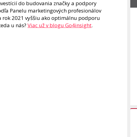
nvestícií do budovania značky a podpory
odľa Panelu marketingových profesionálov
na rok 2021 vyššiu ako optimálnu podporu
 teda u nás?
Viac už v blogu Go4insight
.