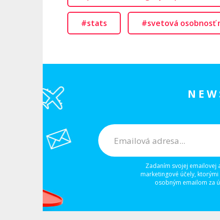
#stats
#svetová osobnosť 
NEW
Zadaním svojej emailovej 
marketingové účely, ktorými
osobným emailom za úč