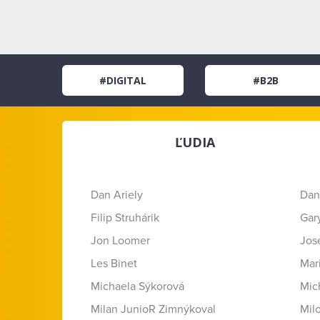
#DIGITAL
#B2B
ĽUDIA
Dan Ariely
Dan
Filip Struhárik
Gar
Jon Loomer
Jose
Les Binet
Mar
Michaela Sýkorová
Mic
Milan JunioR Zimnýkoval
Mil