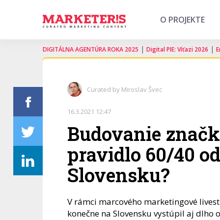
O PROJEKTE
|
|
DIGITÁLNA AGENTÚRA ROKA 2025
Digital PIE: Víťazi 2026
E
Curated by Miroslav Švec
16.3.2021 12:47
Budovanie značky
pravidlo 60/40 od
Slovensku?
V rámci marcového marketingové livest
konečne na Slovensku vystúpil aj dlho o