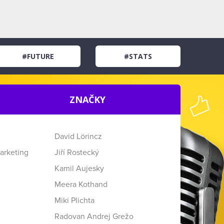
#FUTURE
#STATS
ZNAČKY
David Lörincz
arketing
Jiří Rostecký
Kamil Aujesky
Meera Kothand
Miki Plichta
Radovan Andrej Grežo