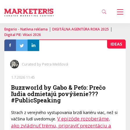
|
|
Engerio - Natívna reklama
DIGITÁLNA AGENTÚRA ROKA 2025
Digital PIE: Víťazi 2026
IDEAS
Curated by Petra Melišová
1.7.2026 11:45
Buzzworld by Gabo & Peťo: Prečo
ľudia odmietajú povýšenie???
#PublicSpeaking
Strach z verejného vystupovania brzdí kariéru viac, než si
V epizóde rozoberáme,
väčšina ľudí uvedomuje.
ako zvládnuť trému, pripraviť prezentáciu a