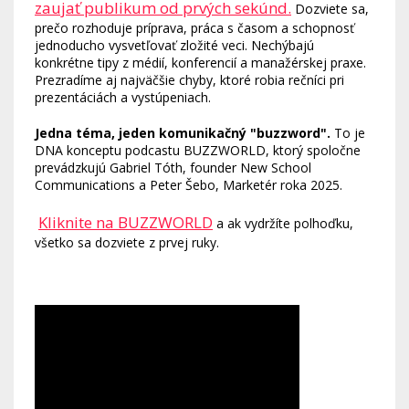
zaujať publikum od prvých sekúnd.
Dozviete sa,
prečo rozhoduje príprava, práca s časom a schopnosť
jednoducho vysvetľovať zložité veci. Nechýbajú
konkrétne tipy z médií, konferencií a manažérskej praxe.
Prezradíme aj najväčšie chyby, ktoré robia rečníci pri
prezentáciách a vystúpeniach.
Jedna téma, jeden komunikačný "buzzword".
To je
DNA konceptu podcastu BUZZWORLD, ktorý spoločne
prevádzkujú Gabriel Tóth, founder New School
Communications a Peter Šebo, Marketér roka 2025.
Kliknite na BUZZWORLD
a ak vydržíte polhoďku,
všetko sa dozviete z prvej ruky.