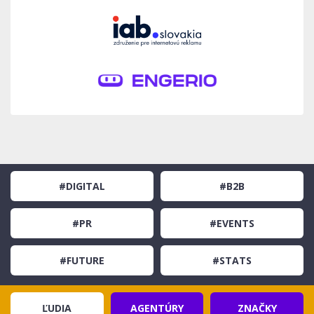
#DIGITAL
#B2B
#PR
#EVENTS
#FUTURE
#STATS
ĽUDIA
AGENTÚRY
ZNAČKY