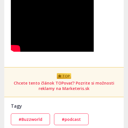
TOP
Chcete tento článok TOPovať? Pozrite si možnosti
reklamy na Marketeris.sk
Tagy
#Buzzworld
#podcast