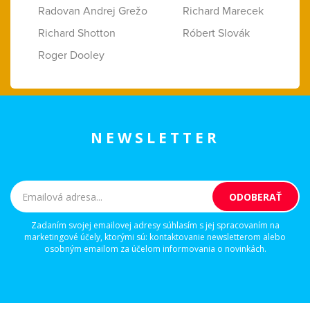
Radovan Andrej Grežo
Richard Marecek
Richard Shotton
Róbert Slovák
Roger Dooley
NEWSLETTER
Zadaním svojej emailovej adresy súhlasím s jej spracovaním na
marketingové účely, ktorými sú: kontaktovanie newsletterom alebo
osobným emailom za účelom informovania o novinkách.