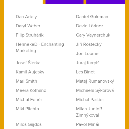
Dan Ariely
Daniel Goleman
Daryl Weber
David Lörincz
Filip Struhárik
Gary Vaynerchuk
HennekeD - Enchanting
Jiří Rostecký
Marketing
Jon Loomer
Josef Šlerka
Juraj Karpiš
Kamil Aujesky
Les Binet
Mari Smith
Matej Rumanovský
Meera Kothand
Michaela Sýkorová
Michal Fehér
Michal Pastier
Miki Plichta
Milan JunioR
Zimnýkoval
Miloš Gajdoš
Pavol Minár