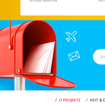
Richard Marecek
Ric
/
/
O PROJEKTE
HOT & D