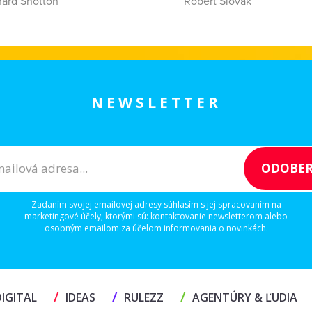
hard Shotton
Róbert Slovák
NEWSLETTER
Zadaním svojej emailovej adresy súhlasím s jej spracovaním na
marketingové účely, ktorými sú: kontaktovanie newsletterom alebo
osobným emailom za účelom informovania o novinkách.
/
/
/
IGITAL
IDEAS
RULEZZ
AGENTÚRY & ĽUDIA