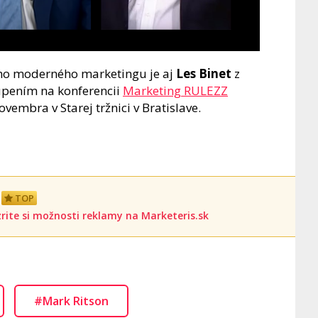
ného moderného marketingu je aj
Les Binet
z
túpením na konferencii
Marketing RULEZZ
ovembra v Starej tržnici v Bratislave.
TOP
rite si možnosti reklamy na Marketeris.sk
#Mark Ritson