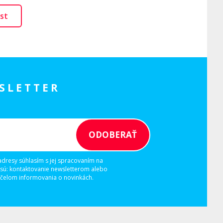
st
SLETTER
adresy súhlasím s jej spracovaním na
 sú: kontaktovanie newsletterom alebo
elom informovania o novinkách.