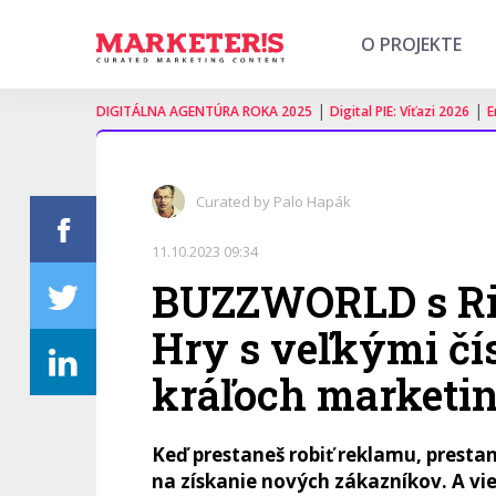
O PROJEKTE
|
|
DIGITÁLNA AGENTÚRA ROKA 2025
Digital PIE: Víťazi 2026
E
Curated by Palo Hapák
11.10.2023 09:34
BUZZWORLD s R
Hry s veľkými čís
kráľoch marketi
Keď prestaneš robiť reklamu, prestane
na získanie nových zákazníkov. A vie