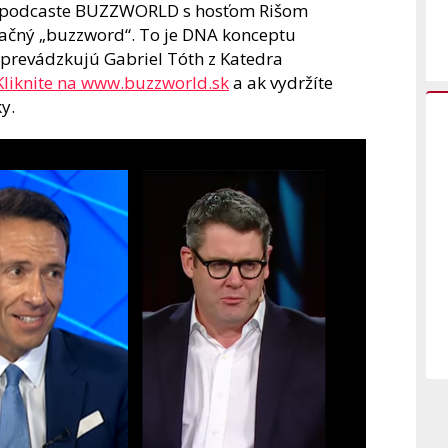
m podcaste BUZZWORLD s hosťom Rišom
ačný „buzzword“. To je DNA konceptu
revádzkujú Gabriel Tóth z Katedra
Kliknite na www.buzzworld.sk
a ak vydržíte
y.