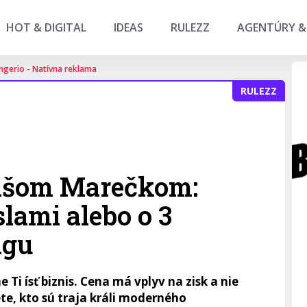
HOT & DIGITAL
IDEAS
RULEZZ
AGENTÚRY &
ngerio - Natívna reklama
RULEZZ
išom Marečkom:
lami alebo o 3
ngu
 Ti ísť biznis. Cena má vplyv na zisk a nie
te, kto sú traja králi moderného