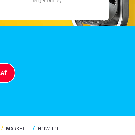
Roger Dooley
/
/
MARKET
HOW TO