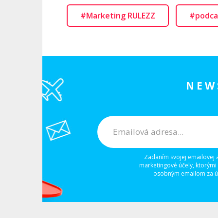
#Marketing RULEZZ
#podca
NEW
Zadaním svojej emailovej 
marketingové účely, ktorými
osobným emailom za úč