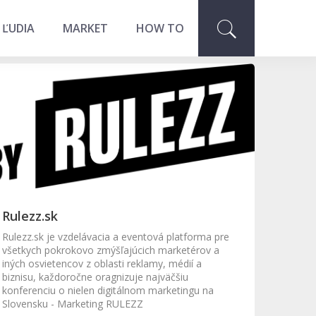
 ĽUDIA
MARKET
HOW TO
Rulezz.sk
Rulezz.sk je vzdelávacia a eventová platforma pre
všetkych pokrokovo zmýšľajúcich marketérov a
iných osvietencov z oblasti reklamy, médií a
biznisu, každoročne oragnizuje najväčšiu
konferenciu o nielen digitálnom marketingu na
Slovensku - Marketing RULEZZ