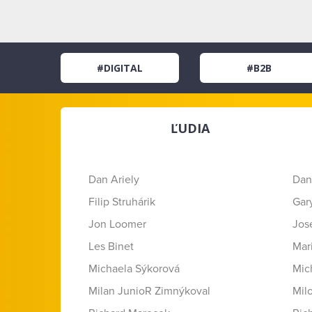
#DIGITAL
#B2B
ĽUDIA
Dan Ariely
Dan
Filip Struhárik
Gar
Jon Loomer
Jose
Les Binet
Mar
Michaela Sýkorová
Mic
Milan JunioR Zimnýkoval
Mil