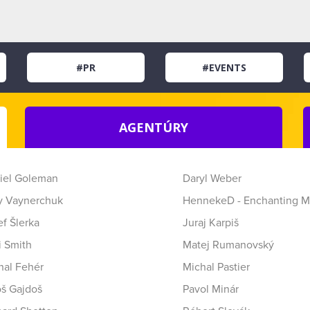
#PR
#EVENTS
AGENTÚRY
iel Goleman
Daryl Weber
y Vaynerchuk
HennekeD - Enchanting M
f Šlerka
Juraj Karpiš
i Smith
Matej Rumanovský
hal Fehér
Michal Pastier
oš Gajdoš
Pavol Minár