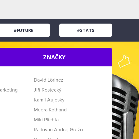
#FUTURE
#STATS
ZNAČKY
David Lörincz
arketing
Jiří Rostecký
Kamil Aujesky
Meera Kothand
Miki Plichta
Radovan Andrej Grežo