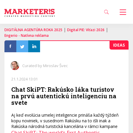
|
|
DIGITÁLNA AGENTÚRA ROKA 2025
Digital PIE: Víťazi 2026
Engerio - Natívna reklama
IDEAS
Curated by Miroslav Švec
21.1.2024 13:01
Chat SkiPT: Rakúsko láka turistov
na prvú autentickú inteligenciu na
svete
Aj keď evolúcia umelej inteligencie prináša každý týždeň
kopu noviniek, v susednom Rakúsku na to išli inak a
Rakúska národná turistická kancelária v rámci kampane
Chat SkiPT: The world‘s first Authentic