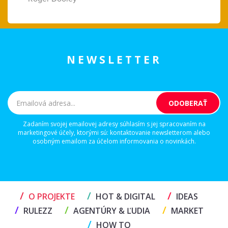
NEWSLETTER
Zadaním svojej emailovej adresy súhlasím s jej spracovaním na
marketingové účely, ktorými sú: kontaktovanie newsletterom alebo
osobným emailom za účelom informovania o novinkách.
/
/
/
O PROJEKTE
HOT & DIGITAL
IDEAS
/
/
/
RULEZZ
AGENTÚRY & ĽUDIA
MARKET
/
HOW TO