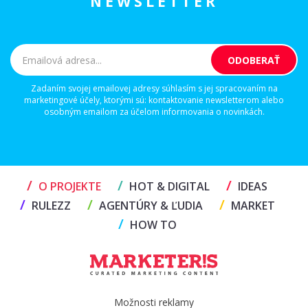
NEWSLETTER
Zadaním svojej emailovej adresy súhlasím s jej spracovaním na
marketingové účely, ktorými sú: kontaktovanie newsletterom alebo
osobným emailom za účelom informovania o novinkách.
/
/
/
O PROJEKTE
HOT & DIGITAL
IDEAS
/
/
/
RULEZZ
AGENTÚRY & ĽUDIA
MARKET
/
HOW TO
Možnosti reklamy