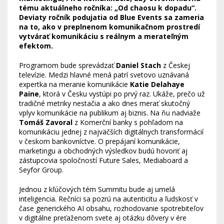
tému aktuálneho ročníka: „Od chaosu k dopadu“.
Deviaty ročník podujatia od Blue Events sa zameria
na to, ako v preplnenom komunikačnom prostredí
vytvárať komunikáciu s reálnym a merateľným
efektom.
Programom bude sprevádzať
Daniel Stach
z Českej
televízie. Medzi hlavné mená patrí svetovo uznávaná
expertka na meranie komunikácie
Katie Delahaye
Paine
, ktorá v Česku vystúpi po prvý raz. Ukáže, prečo už
tradičné metriky nestačia a ako dnes merať skutočný
vplyv komunikácie na publikum aj biznis. Na ňu nadviaže
Tomáš Zavoral
z Komerční banky s pohľadom na
komunikáciu jednej z najväčších digitálnych transformácií
v českom bankovníctve. O prepájaní komunikácie,
marketingu a obchodných výsledkov budú hovoriť aj
zástupcovia spoločností Future Sales, Mediaboard a
Seyfor Group.
Jednou z kľúčových tém Summitu bude aj umelá
inteligencia. Rečníci sa pozrú na autenticitu a ľudskosť v
čase generického AI obsahu, rozhodovanie spotrebiteľov
v digitálne preťaženom svete aj otázku dôvery v ére