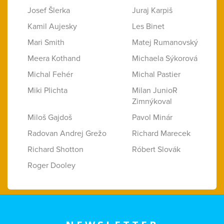
Josef Šlerka
Juraj Karpiš
Kamil Aujesky
Les Binet
Mari Smith
Matej Rumanovský
Meera Kothand
Michaela Sýkorová
Michal Fehér
Michal Pastier
Miki Plichta
Milan JunioR
Zimnýkoval
Miloš Gajdoš
Pavol Minár
Radovan Andrej Grežo
Richard Marecek
Richard Shotton
Róbert Slovák
Roger Dooley