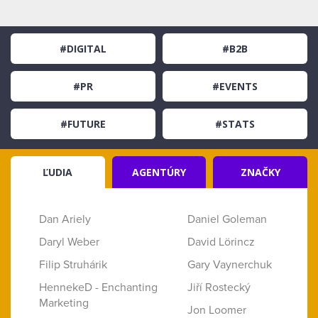
#DIGITAL
#B2B
#PR
#EVENTS
#FUTURE
#STATS
ĽUDIA
AGENTÚRY
ZNAČKY
Dan Ariely
Daniel Goleman
Daryl Weber
David Lörincz
Filip Struhárik
Gary Vaynerchuk
HennekeD - Enchanting
Jiří Rostecký
Marketing
Jon Loomer