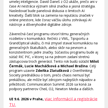
umelej inteligencie. David Daneš z O2 ukáže, prečo ani v
čase AI nestráca význam silná značka a jasná stratégia.
Nasledovať bude panelová diskusia o limitoch AI
kreativity. Ďalší blok sa zameria na reputáciu značiek v
online priestore, kde čoraz väčšiu úlohu zohrávajú AI
nástroje a dôveryhodné digitálne zdroje.
Záverečná časť programu otvorí tému generačných
rozdielov v komunikácii. Rečníci z VML, Tipsportu a
GrandOptical ukážu, či má zmysel stavať komunikáciu na
generačných škatuľkách, alebo skôr na pevnom a
konzistentnom jadre značky. Súčasťou programu bude aj
súťaž RIC PIC, v ktorej sa na jednom zadaní stretnú
zástupcovia troch generácií. Tento rok budú súťažiť
Miloš
Čermák, Lucie Macháčková a Michael Bražina
. Celý
program uzavrie
Zdeňka Zlatušková
z Overthinking
Society prednáškou o tom, prečo chaos nemusí byť
prekážkou, ale môže byť zdrojom najlepších nápadov a
príležitostí. Communication Summit 2026 sa koná za
podpory partnerov Cheil, O2, Newton Media a ďalších.
viac informácií a registrácie
Už 9.6. 2026 v Prahe,
TU.