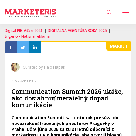
|
|
Digital PIE: Víťazi 2026
DIGITÁLNA AGENTÚRA ROKA 2025
Engerio - Natívna reklama
MARKET
Curated by Palo Hapák
3.6.2026 06:07
Communication Summit 2026 ukáže,
ako dosiahnuť merateľný dopad
komunikácie
Communication Summit sa tento rok presúva do
novozrekonštruovaných priestorov Pragovky v
Prahe. Už 9. júna 2026 sa tu stretnú odborníci z
marketingu, PR a komunikácie, aby otvorili hlavnú