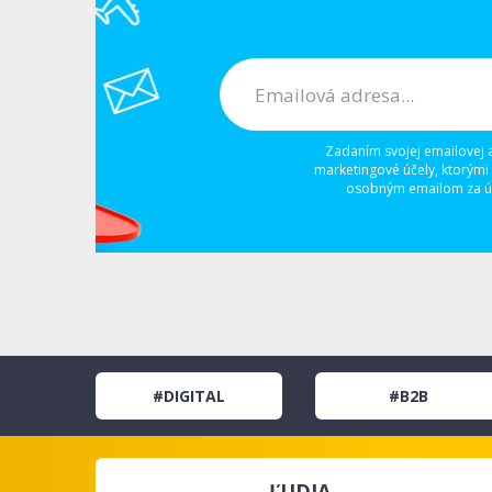
Zadaním svojej emailovej 
marketingové účely, ktorými
osobným emailom za úč
#DIGITAL
#B2B
ĽUDIA