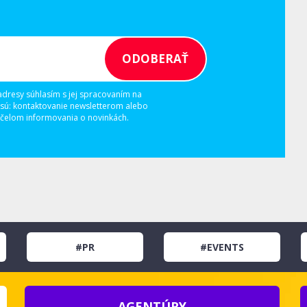
adresy súhlasím s jej spracovaním na
 sú: kontaktovanie newsletterom alebo
elom informovania o novinkách.
#PR
#EVENTS
AGENTÚRY