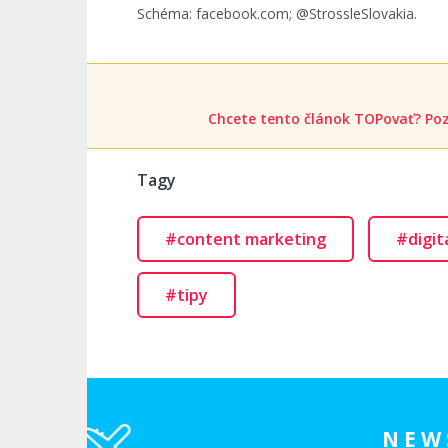
Schéma: facebook.com; @StrossleSlovakia.
Chcete tento článok TOPovať? Poz
Tagy
#content marketing
#digit
#tipy
NEW