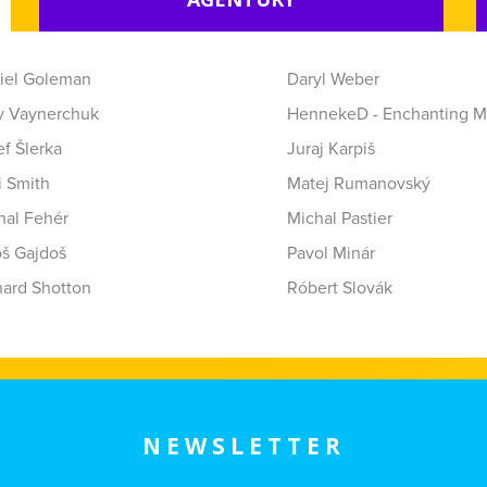
iel Goleman
Daryl Weber
y Vaynerchuk
HennekeD - Enchanting M
f Šlerka
Juraj Karpiš
i Smith
Matej Rumanovský
hal Fehér
Michal Pastier
oš Gajdoš
Pavol Minár
hard Shotton
Róbert Slovák
NEWSLETTER