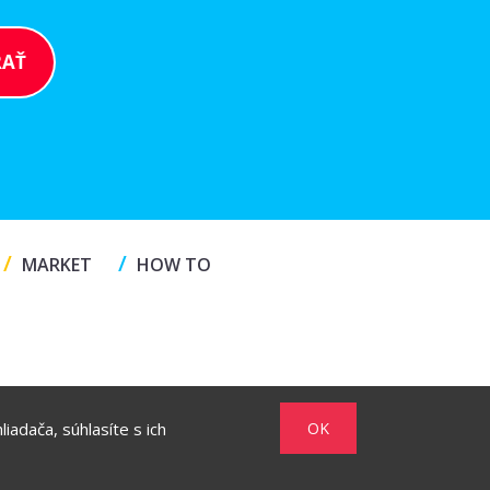
/
/
MARKET
HOW TO
iadača, súhlasíte s ich
OK