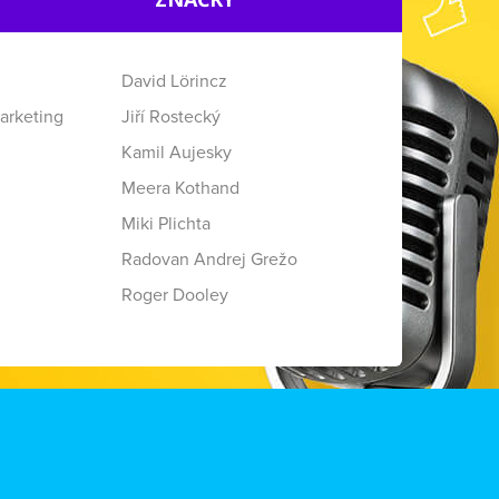
David Lörincz
arketing
Jiří Rostecký
Kamil Aujesky
Meera Kothand
Miki Plichta
Radovan Andrej Grežo
Roger Dooley