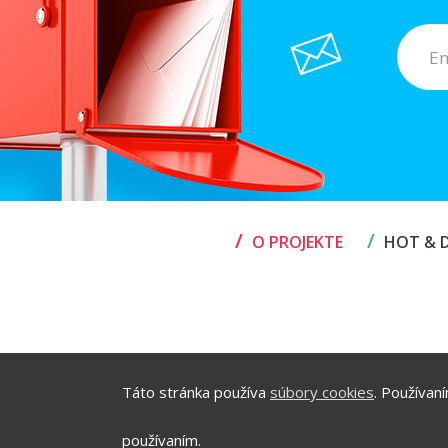
/
/
O PROJEKTE
HOT & D
Táto stránka používa
súbory cookies
. Používan
používaním.