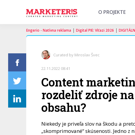
O PROJEKTE
|
|
Engerio - Natívna reklama
Digital PIE: Víťazi 2026
DIGITÁL
Curated by Miroslav Švec
22.11.2022 08:41
Content marketin
rozdeliť zdroje na
obsahu?
Niekedy je priveľa slov na škodu a pret
„skomprimované“ skúsenosti. Jedno z ni