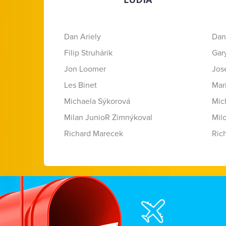
Dan Ariely
Dan
Filip Struhárik
Gar
Jon Loomer
Jose
Les Binet
Mar
Michaela Sýkorová
Mic
Milan JunioR Zimnýkoval
Mil
Richard Marecek
Ric