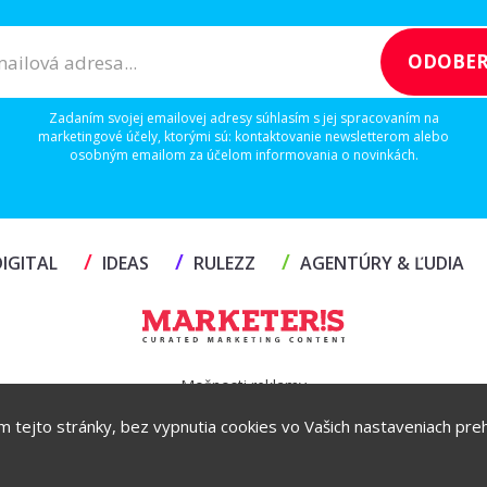
Zadaním svojej emailovej adresy súhlasím s jej spracovaním na
marketingové účely, ktorými sú: kontaktovanie newsletterom alebo
osobným emailom za účelom informovania o novinkách.
/
/
/
IGITAL
IDEAS
RULEZZ
AGENTÚRY & ĽUDIA
Možnosti reklamy
ím tejto stránky, bez vypnutia cookies vo Vašich nastaveniach prehl
Copyright© 2026 by TheMarketers.biz
info@themarketers.biz