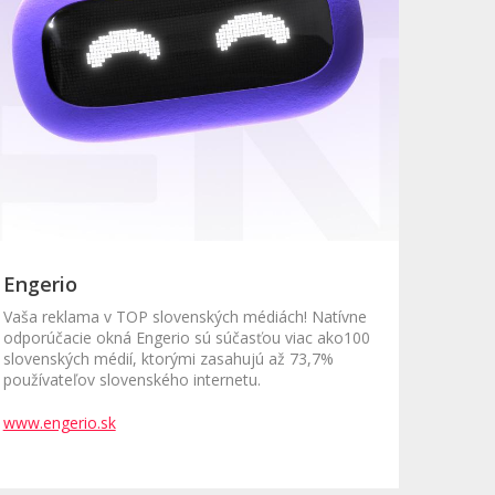
Engerio
Vaša reklama v TOP slovenských médiách! Natívne
odporúčacie okná Engerio sú súčasťou viac ako100
slovenských médií, ktorými zasahujú až 73,7%
používateľov slovenského internetu.
www.engerio.sk