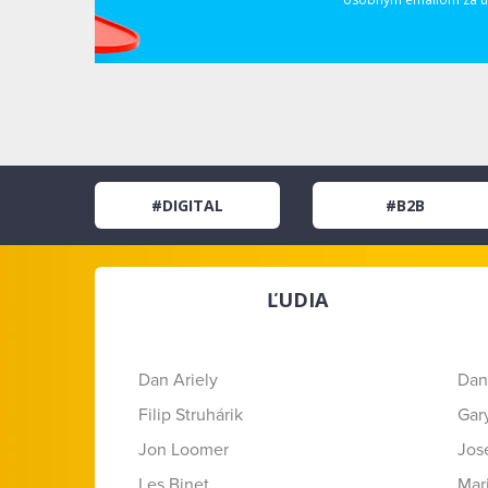
#DIGITAL
#B2B
ĽUDIA
Dan Ariely
Dan
Filip Struhárik
Gar
Jon Loomer
Jose
Les Binet
Mar