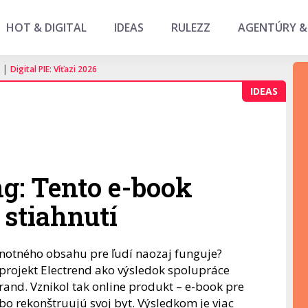
HOT & DIGITAL
IDEAS
RULEZZ
AGENTÚRY &
|
Digital PIE: Víťazi 2026
IDEAS
g: Tento e-book
 stiahnutí
dnotného obsahu pre ľudí naozaj funguje?
 projekt Electrend ako výsledok spolupráce
rand. Vznikol tak online produkt – e-book pre
ebo rekonštruujú svoj byt. Výsledkom je viac