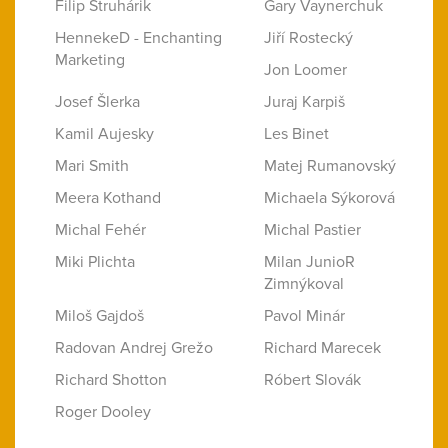
Filip Struhárik
Gary Vaynerchuk
HennekeD - Enchanting
Jiří Rostecký
Marketing
Jon Loomer
Josef Šlerka
Juraj Karpiš
Kamil Aujesky
Les Binet
Mari Smith
Matej Rumanovský
Meera Kothand
Michaela Sýkorová
Michal Fehér
Michal Pastier
Miki Plichta
Milan JunioR
Zimnýkoval
Miloš Gajdoš
Pavol Minár
Radovan Andrej Grežo
Richard Marecek
Richard Shotton
Róbert Slovák
Roger Dooley