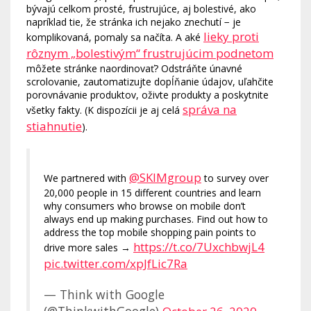
bývajú celkom prosté, frustrujúce, aj bolestivé, ako
napríklad tie, že stránka ich nejako znechutí − je
lieky proti
komplikovaná, pomaly sa načíta. A aké
rôznym „bolestivým“ frustrujúcim podnetom
môžete stránke naordinovať? Odstráňte únavné
scrolovanie, zautomatizujte dopĺňanie údajov, uľahčite
porovnávanie produktov, oživte produkty a poskytnite
správa na
všetky fakty. (K dispozícii je aj celá
stiahnutie
).
@SKIMgroup
We partnered with
to survey over
20,000 people in 15 different countries and learn
why consumers who browse on mobile don’t
always end up making purchases. Find out how to
address the top mobile shopping pain points to
https://t.co/7UxchbwjL4
drive more sales →
pic.twitter.com/xpJfLic7Ra
— Think with Google