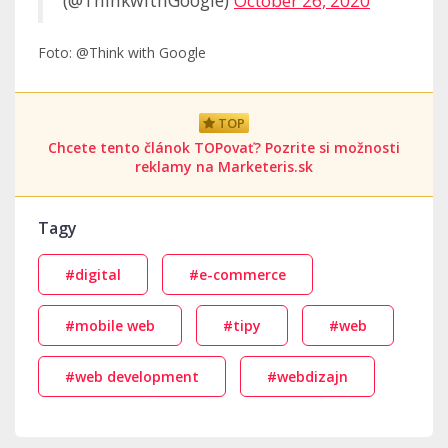
(@ThinkwithGoogle)
October 26, 2020
Foto: @Think with Google
TOP
Chcete tento článok TOPovať? Pozrite si možnosti
reklamy na Marketeris.sk
Tagy
#digital
#e-commerce
#mobile web
#tipy
#web
#web development
#webdizajn