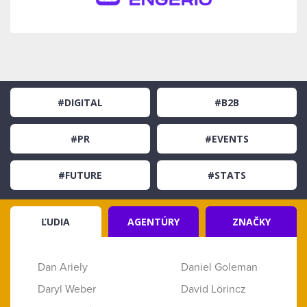
#DIGITAL
#B2B
#PR
#EVENTS
#FUTURE
#STATS
ĽUDIA
AGENTÚRY
ZNAČKY
Dan Ariely
Daniel Goleman
Daryl Weber
David Lörincz