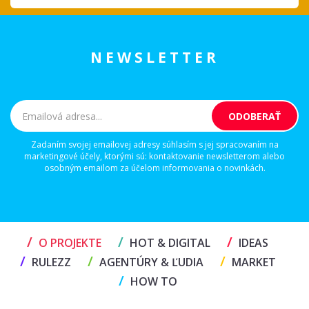
NEWSLETTER
Zadaním svojej emailovej adresy súhlasím s jej spracovaním na
marketingové účely, ktorými sú: kontaktovanie newsletterom alebo
osobným emailom za účelom informovania o novinkách.
/
/
/
O PROJEKTE
HOT & DIGITAL
IDEAS
/
/
/
RULEZZ
AGENTÚRY & ĽUDIA
MARKET
/
HOW TO