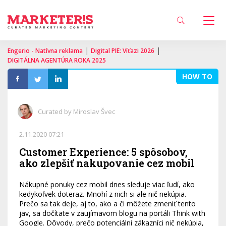
|
|
Engerio - Natívna reklama
Digital PIE: Víťazi 2026
DIGITÁLNA AGENTÚRA ROKA 2025
HOW TO
Curated by Miroslav Švec
2.11.2020 07:21
Customer Experience: 5 spôsobov,
ako zlepšiť nakupovanie cez mobil
Nákupné ponuky cez mobil dnes sleduje viac ľudí, ako
kedykoľvek doteraz. Mnohí z nich si ale nič nekúpia.
Prečo sa tak deje, aj to, ako a či môžete zmeniť tento
jav, sa dočítate v zaujímavom blogu na portáli Think with
Google. Dôvody, prečo potenciálni zákazníci nič nekúpia,