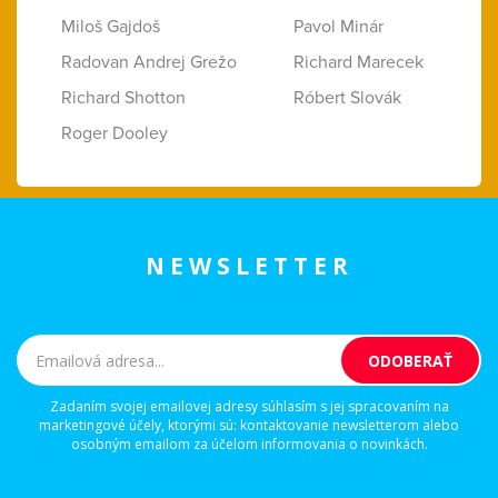
Miloš Gajdoš
Pavol Minár
Radovan Andrej Grežo
Richard Marecek
Richard Shotton
Róbert Slovák
Roger Dooley
NEWSLETTER
Zadaním svojej emailovej adresy súhlasím s jej spracovaním na
marketingové účely, ktorými sú: kontaktovanie newsletterom alebo
osobným emailom za účelom informovania o novinkách.