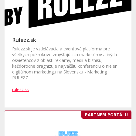
Rulezz.sk
Rulezz.sk je vzdelávacia a eventová platforma pre
všetkych pokrokovo zmýšľajúcich marketérov a iných
osvietencov z oblasti reklamy, médií a biznisu,
každoročne oragnizuje najväčšiu konferenciu o nielen
digitálnom marketingu na Slovensku - Marketing
RULEZZ
rulezz.sk
PARTNERI PORTÁLU