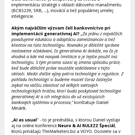
implementáciu stratégií v oblasti dátoveho manažmentu
(BCBS239, SRB, ...), inovácií a tiež populárnej umelej
inteligencie.
Akým najväčším výzvam čelí bankovníctvo pri
implementácii generatívnej AI?
„Za jednu z najväčších
považujeme edukáciu a adaptáciu zamestnancov a tiež
klientov na túto technológiu. Rovnako je dôležité správne
nastavenie očakávaní, čo generatívna AI dokáže, na čo je
vhodná a kde má naopak limitácie a je lepšie použiť inú
technológiu. S tým priamo súvisí aj zmena spôsobu práce,
keď bude dôležité práve neustále vzdelávanie v tejto
oblasti. Medzi ďalšie výzvy patria technológie a regulácie. Z
pohľadu technológií si budeme musieť čoraz častejšie
zvykať na väčšiu závislosť od veľkých svetových
technologických hráčov, ktorí budú poskytovať technológie
generatívnej AI a ich integráciu do už existujúcich
bankových systémov a procesov,"
konštatuje Daniel
Minárik.
„
AI as usual
" - to je prednáška, s ktorou Daniel vystúpi
aj na online konferencii
Neuro & AI RULEZZ Špeciál
,
ktorú prinášajú TheMarketers.biz a VOYO. Dozviete sa v