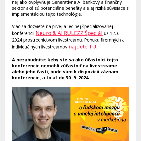
nej ako ovplyvňuje Generatívna AI bankový a finančný
sektor aké sú potenciálne benefity ale aj riziká súvisiace s
implementáciou tejto technológie.
Viac sa dozviete na prvej a jedinej špecializovanej
Neuro & AI RULEZZ Špeciál
konferencii
už 12. 6.
2024 prostredníctvom livestreamu. Ponuku firemných a
nájdete TU
individuálnych livestreamov
.
A nezabudnite: keby ste sa ako účastníci tejto
konferencie nemohli zúčastniť na livestreame
alebo jeho časti, bude vám k dispozícii záznam
konferencie, a to až do 30. 9. 2024.