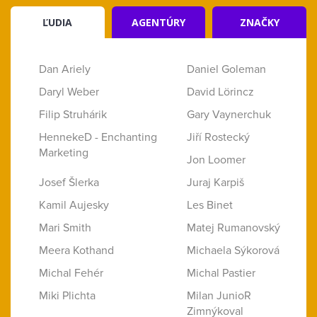
ĽUDIA
AGENTÚRY
ZNAČKY
Dan Ariely
Daniel Goleman
Daryl Weber
David Lörincz
Filip Struhárik
Gary Vaynerchuk
HennekeD - Enchanting
Jiří Rostecký
Marketing
Jon Loomer
Josef Šlerka
Juraj Karpiš
Kamil Aujesky
Les Binet
Mari Smith
Matej Rumanovský
Meera Kothand
Michaela Sýkorová
Michal Fehér
Michal Pastier
Miki Plichta
Milan JunioR
Zimnýkoval