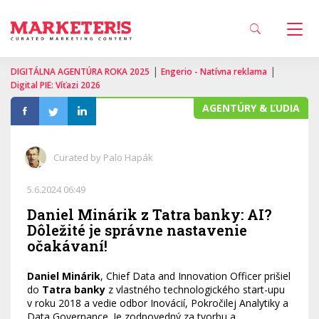
|
|
DIGITÁLNA AGENTÚRA ROKA 2025
Engerio - Natívna reklama
Digital PIE: Víťazi 2026
AGENTÚRY & ĽUDIA
Curated by Palo Hapák
5.6.2024 06:49
Daniel Minárik z Tatra banky: AI?
Dôležité je správne nastavenie
očakávaní!
Daniel Minárik
, Chief Data and Innovation Officer prišiel
do
Tatra banky
z vlastného technologického start-upu
v roku 2018 a vedie odbor Inovácií, Pokročilej Analytiky a
Data Governance. Je zodpovedný za tvorbu a