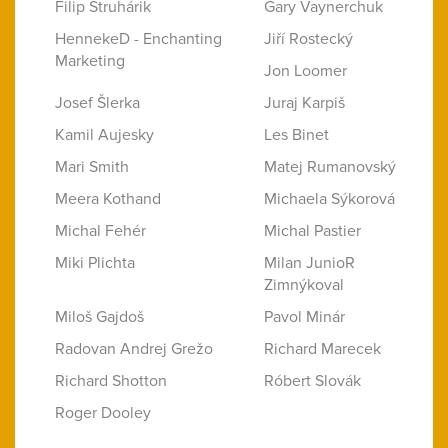
Filip Struhárik
Gary Vaynerchuk
HennekeD - Enchanting
Jiří Rostecký
Marketing
Jon Loomer
Josef Šlerka
Juraj Karpiš
Kamil Aujesky
Les Binet
Mari Smith
Matej Rumanovský
Meera Kothand
Michaela Sýkorová
Michal Fehér
Michal Pastier
Miki Plichta
Milan JunioR
Zimnýkoval
Miloš Gajdoš
Pavol Minár
Radovan Andrej Grežo
Richard Marecek
Richard Shotton
Róbert Slovák
Roger Dooley