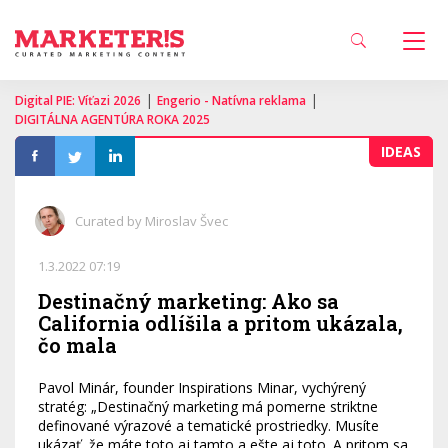
|
|
Digital PIE: Víťazi 2026
Engerio - Natívna reklama
DIGITÁLNA AGENTÚRA ROKA 2025
IDEAS
Curated by Miroslav Švec
1.3.2022 07:19
Destinačný marketing: Ako sa
California odlíšila a pritom ukázala,
čo mala
Pavol Minár, founder Inspirations Minar, vychýrený
stratég: „Destinačný marketing má pomerne striktne
definované výrazové a tematické prostriedky. Musíte
ukázať, že máte toto aj tamto a ešte aj toto. A pritom sa