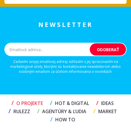
NEWSLETTER
Zadaním svojej emailovej adresy súhlasím s jej spracovaním na
marketingové účely, ktorými sú: kontaktovanie newsletterom alebo
osobným emailom za účelom informovania o novinkách.
/
/
/
O PROJEKTE
HOT & DIGITAL
IDEAS
/
/
/
RULEZZ
AGENTÚRY & ĽUDIA
MARKET
/
HOW TO