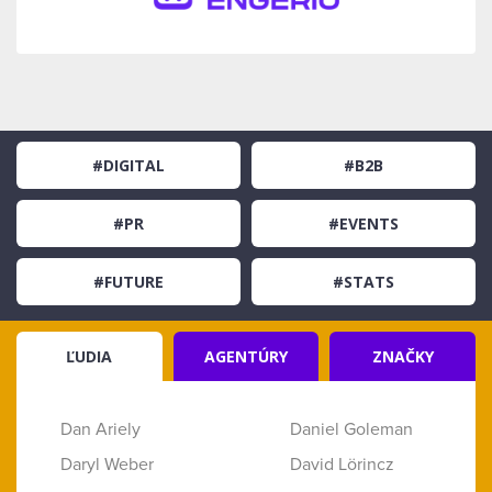
#DIGITAL
#B2B
#PR
#EVENTS
#FUTURE
#STATS
ĽUDIA
AGENTÚRY
ZNAČKY
Dan Ariely
Daniel Goleman
Daryl Weber
David Lörincz