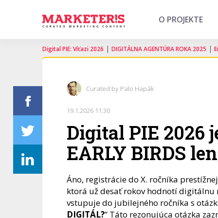
O PROJEKTE
|
|
Digital PIE: Víťazi 2026
DIGITÁLNA AGENTÚRA ROKA 2025
E
Curated by Palo Hapák
19.1.2026 11:30
Digital PIE 2026 
EARLY BIRDS len 
Áno, registrácie do X. ročníka prestížne
ktorá už desať rokov hodnotí digitáln
vstupuje do jubilejného ročníka s otázk
DIGITÁL?
” Táto rezonujúca otázka zazn