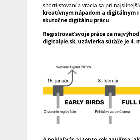
shortlistovaní a vracia sa pri najsilnejš
kreatívnym nápadom a digitálnym rie
skutočne digitálnu prácu
.
Registrovať svoje práce za najvýhod
digitalpie.sk, uzávierka súťaže je 4.
A pokiaľ vás aj tento rok zaujíma, ako