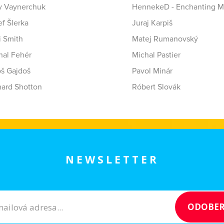
y Vaynerchuk
HennekeD - Enchanting M
f Šlerka
Juraj Karpiš
i Smith
Matej Rumanovský
hal Fehér
Michal Pastier
oš Gajdoš
Pavol Minár
hard Shotton
Róbert Slovák
NEWSLETTER