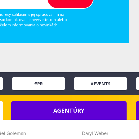
adresy súhlasím s jej spracovaním na
 sú: kontaktovanie newsletterom alebo
elom informovania o novinkách.
#PR
#EVENTS
AGENTÚRY
iel Goleman
Daryl Weber