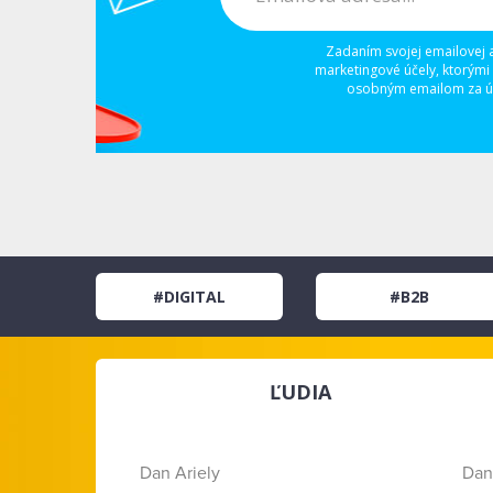
Zadaním svojej emailovej 
marketingové účely, ktorými
osobným emailom za úč
#DIGITAL
#B2B
ĽUDIA
Dan Ariely
Dan