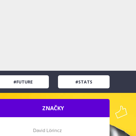
#FUTURE
#STATS
ZNAČKY
David Lörincz