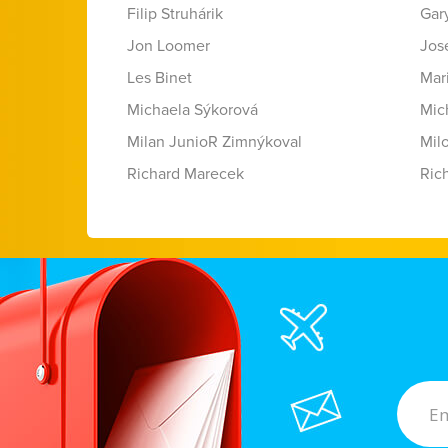
Filip Struhárik
Gar
Jon Loomer
Jose
Les Binet
Mar
Michaela Sýkorová
Mic
Milan JunioR Zimnýkoval
Mil
Richard Marecek
Ric