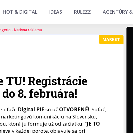
HOT & DIGITAL
IDEAS
RULEZZ
AGENTÚRY &
ngerio - Natívna reklama
MARKET
je TU! Registrácie
do 8. februára!
j súťaže
Digital PIE
sú už
OTVORENÉ!
. Súťaž,
u marketingovú komunikáciu na Slovensku,
ou, ktorá ju formuje už od začiatku: "
JE TO
ieva v každej porote, objavuje sa pri