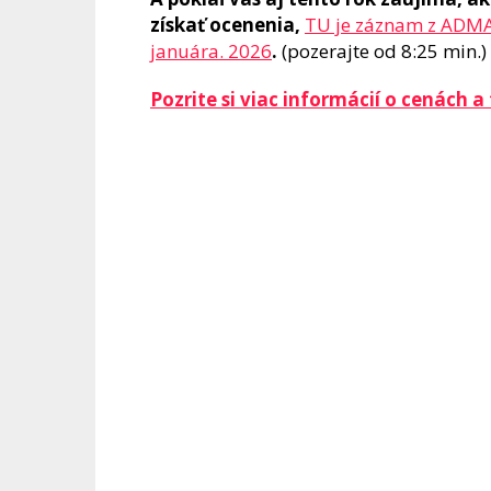
získať ocenenia,
TU je záznam z ADMA 
januára. 2026
.
(pozerajte od 8:25 min.)
Pozrite si viac informácií o cenách