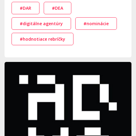
#DAR
#DEA
#digitálne agentúry
#nominácie
#hodnotiace rebríčky