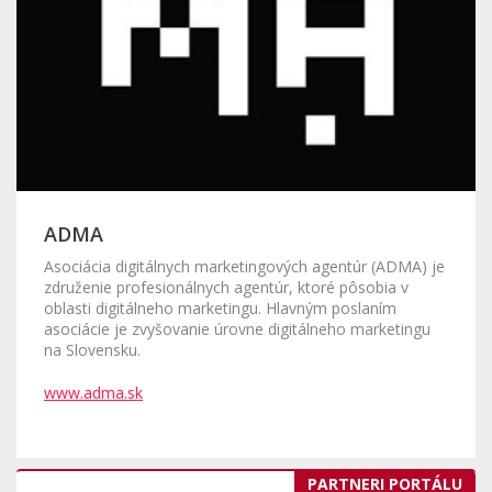
ADMA
Asociácia digitálnych marketingových agentúr (ADMA) je
združenie profesionálnych agentúr, ktoré pôsobia v
oblasti digitálneho marketingu. Hlavným poslaním
asociácie je zvyšovanie úrovne digitálneho marketingu
na Slovensku.
www.adma.sk
PARTNERI PORTÁLU