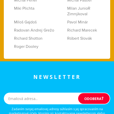
Michal Fehér
Michal Pastier
Miki Plichta
Milan JunioR
Zimnýkoval
Miloš Gajdoš
Pavol Minár
Radovan Andrej Grežo
Richard Marecek
Richard Shotton
Róbert Slovák
Roger Dooley
NEWSLETTER
Zadaním svojej emailovej adresy súhlasím s jej spracovaním na
marketingové účely, ktorými sú: kontaktovanie newsletterom alebo