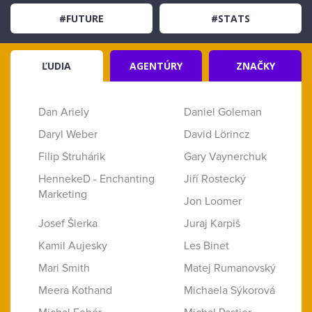
#FUTURE
#STATS
ĽUDIA
AGENTÚRY
ZNAČKY
Dan Ariely
Daniel Goleman
Daryl Weber
David Lörincz
Filip Struhárik
Gary Vaynerchuk
HennekeD - Enchanting
Jiří Rostecký
Marketing
Jon Loomer
Josef Šlerka
Juraj Karpiš
Kamil Aujesky
Les Binet
Mari Smith
Matej Rumanovský
Meera Kothand
Michaela Sýkorová