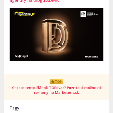
agenúry na blogu ADMA
.
TOP
Chcete tento článok TOPovať? Pozrite si možnosti
reklamy na Marketeris.sk
Tagy