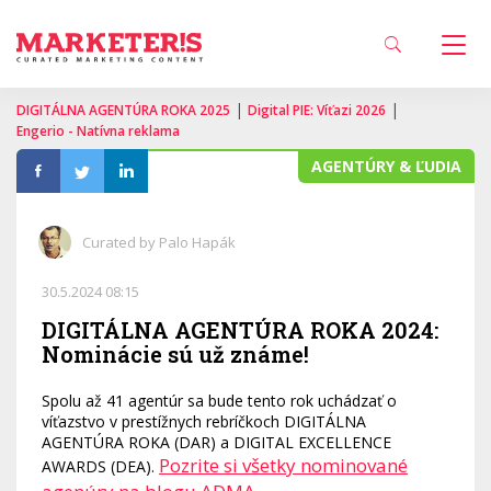
|
|
DIGITÁLNA AGENTÚRA ROKA 2025
Digital PIE: Víťazi 2026
Engerio - Natívna reklama
AGENTÚRY & ĽUDIA
Curated by Palo Hapák
30.5.2024 08:15
DIGITÁLNA AGENTÚRA ROKA 2024:
Nominácie sú už známe!
Spolu až 41 agentúr sa bude tento rok uchádzať o
víťazstvo v prestížnych rebríčkoch DIGITÁLNA
AGENTÚRA ROKA (DAR) a DIGITAL EXCELLENCE
Pozrite si všetky nominované
AWARDS (DEA).