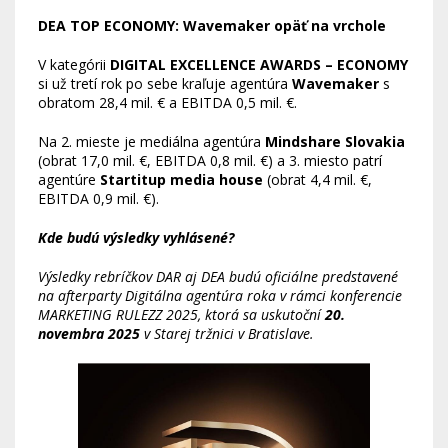
DEA TOP ECONOMY: Wavemaker opäť na vrchole
V kategórii
DIGITAL EXCELLENCE AWARDS – ECONOMY
si už tretí rok po sebe kraľuje agentúra
Wavemaker
s
obratom 28,4 mil. € a EBITDA 0,5 mil. €.
Na 2. mieste je mediálna agentúra
Mindshare Slovakia
(obrat 17,0 mil. €, EBITDA 0,8 mil. €) a 3. miesto patrí
agentúre
Startitup media house
(obrat 4,4 mil. €,
EBITDA 0,9 mil. €).
Kde budú výsledky vyhlásené?
Výsledky rebríčkov DAR aj DEA budú oficiálne predstavené
na afterparty Digitálna agentúra roka v rámci konferencie
MARKETING RULEZZ 2025, ktorá sa uskutoční
20.
novembra 2025
v Starej tržnici v Bratislave.