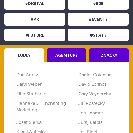
#DIGITAL
#B2B
#PR
#EVENTS
#FUTURE
#STATS
ĽUDIA
AGENTÚRY
ZNAČKY
Dan Ariely
Daniel Goleman
Daryl Weber
David Lörincz
Filip Struhárik
Gary Vaynerchuk
HennekeD - Enchanting
Jiří Rostecký
Marketing
Jon Loomer
Josef Šlerka
Juraj Karpiš
Kamil Aujesky
Les Binet