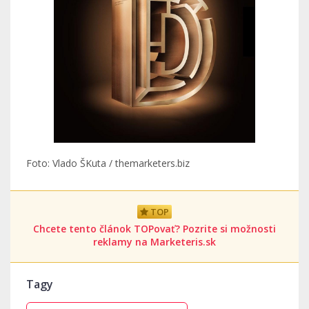
Foto: Vlado ŠKuta / themarketers.biz
TOP
Chcete tento článok TOPovať? Pozrite si možnosti
reklamy na Marketeris.sk
Tagy