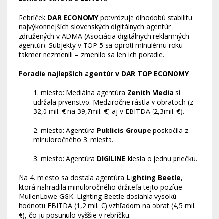
Rebríček
DAR ECONOMY
potvrdzuje dlhodobú stabilitu
najvýkonnejších slovenských digitálnych agentúr
združených v ADMA (Asociácia digitálnych reklamných
agentúr). Subjekty v TOP 5 sa oproti minulému roku
takmer nezmenili – zmenilo sa len ich poradie.
Poradie najlepších agentúr v DAR TOP ECONOMY
1. miesto: Mediálna agentúra
Zenith Media
si
udržala prvenstvo. Medziročne rástla v obratoch (z
32,0 mil. € na 39,7mil. €) aj v EBITDA (2,3mil. €).
2. miesto: Agentúra
Publicis Groupe
poskočila z
minuloročného 3. miesta.
3. miesto: Agentúra
DIGILINE
klesla o jednu priečku.
Na 4. miesto sa dostala agentúra
Lighting Beetle
,
ktorá nahradila minuloročného držiteľa tejto pozície –
MullenLowe GGK. Lighting Beetle dosiahla vysokú
hodnotu EBITDA (1,2 mil. €) vzhľadom na obrat (4,5 mil.
€), čo ju posunulo vyššie v rebríčku.