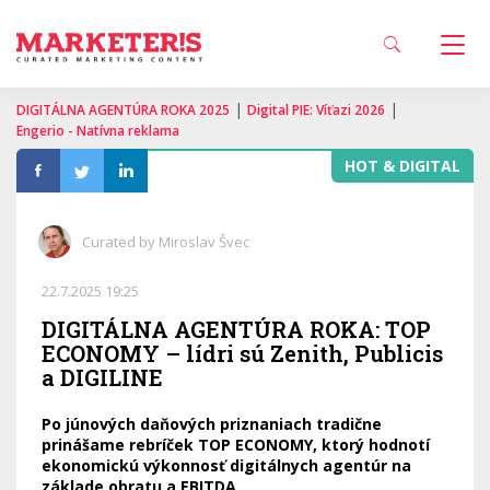
|
|
DIGITÁLNA AGENTÚRA ROKA 2025
Digital PIE: Víťazi 2026
Engerio - Natívna reklama
HOT & DIGITAL
Curated by Miroslav Švec
22.7.2025 19:25
DIGITÁLNA AGENTÚRA ROKA: TOP
ECONOMY – lídri sú Zenith, Publicis
a DIGILINE
Po júnových daňových priznaniach tradične
prinášame rebríček TOP ECONOMY, ktorý hodnotí
ekonomickú výkonnosť digitálnych agentúr na
základe obratu a EBITDA.