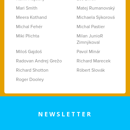
Mari Smith
Matej Rumanovský
Meera Kothand
Michaela Sýkorová
Michal Fehér
Michal Pastier
Miki Plichta
Milan JunioR
Zimnýkoval
Miloš Gajdoš
Pavol Minár
Radovan Andrej Grežo
Richard Marecek
Richard Shotton
Róbert Slovák
Roger Dooley
NEWSLETTER