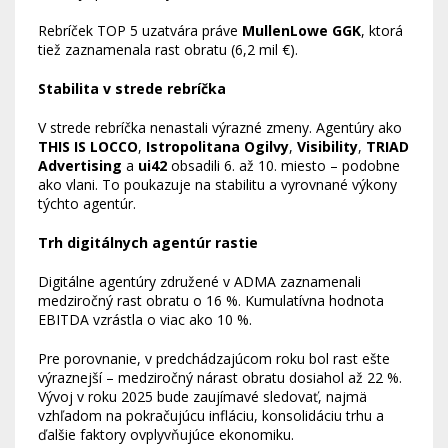
Rebríček TOP 5 uzatvára práve
MullenLowe GGK
, ktorá
tiež zaznamenala rast obratu (6,2 mil €).
Stabilita v strede rebríčka
V strede rebríčka nenastali výrazné zmeny. Agentúry ako
THIS IS LOCCO
,
Istropolitana Ogilvy
,
Visibility
,
TRIAD
Advertising
a
ui42
obsadili 6. až 10. miesto – podobne
ako vlani. To poukazuje na stabilitu a vyrovnané výkony
týchto agentúr.
Trh digitálnych agentúr rastie
Digitálne agentúry združené v ADMA zaznamenali
medziročný rast obratu o 16 %. Kumulatívna hodnota
EBITDA vzrástla o viac ako 10 %.
Pre porovnanie, v predchádzajúcom roku bol rast ešte
výraznejší – medziročný nárast obratu dosiahol až 22 %.
Vývoj v roku 2025 bude zaujímavé sledovať, najmä
vzhľadom na pokračujúcu infláciu, konsolidáciu trhu a
ďalšie faktory ovplyvňujúce ekonomiku.