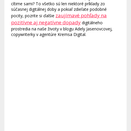
cítime sami? To všetko sú len niektoré príklady zo
súčasnej digitálnej doby a pokiaľ zdieľate podobné
zaujímavé pohľady na
pocity, pozrite si ďalšie
pozitívne aj negatívne dopady
digitálneho
prostredia na naše životy v blogu Adely Jasenovcovej,
copywriterky v agentúre Kremsa Digital.