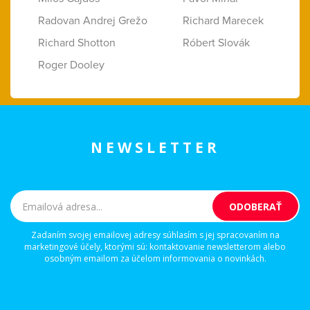
Radovan Andrej Grežo
Richard Marecek
Richard Shotton
Róbert Slovák
Roger Dooley
NEWSLETTER
Zadaním svojej emailovej adresy súhlasím s jej spracovaním na
marketingové účely, ktorými sú: kontaktovanie newsletterom alebo
osobným emailom za účelom informovania o novinkách.