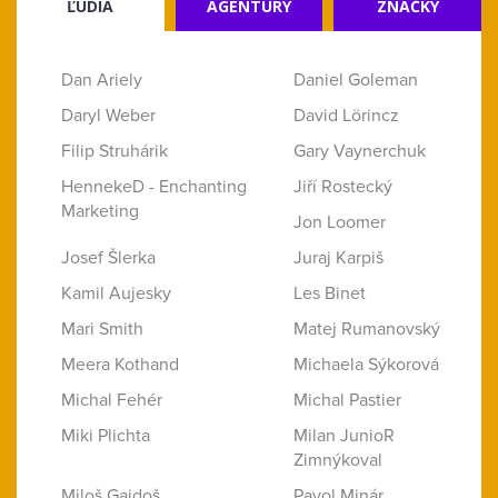
ĽUDIA
AGENTÚRY
ZNAČKY
Dan Ariely
Daniel Goleman
Daryl Weber
David Lörincz
Filip Struhárik
Gary Vaynerchuk
HennekeD - Enchanting
Jiří Rostecký
Marketing
Jon Loomer
Josef Šlerka
Juraj Karpiš
Kamil Aujesky
Les Binet
Mari Smith
Matej Rumanovský
Meera Kothand
Michaela Sýkorová
Michal Fehér
Michal Pastier
Miki Plichta
Milan JunioR
Zimnýkoval
Miloš Gajdoš
Pavol Minár