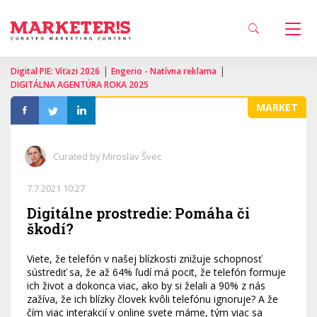
|
|
Digital PIE: Víťazi 2026
Engerio - Natívna reklama
DIGITÁLNA AGENTÚRA ROKA 2025
MARKET
Curated by Miroslav Švec
7.7.2021 10:27
Digitálne prostredie: Pomáha či
škodí?
Viete, že telefón v našej blízkosti znižuje schopnosť
sústrediť sa, že až 64% ľudí má pocit, že telefón formuje
ich život a dokonca viac, ako by si želali a 90% z nás
zažíva, že ich blízky človek kvôli telefónu ignoruje? A že
čím viac interakcií v online svete máme, tým viac sa