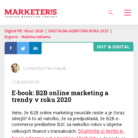
|
|
Digital PIE: Víťazi 2026
DIGITÁLNA AGENTÚRA ROKA 2025
Engerio - Natívna reklama
HOT & DIGITAL
Curated by Palo Hapák
17.8.2020 07:30
E-book: B2B online marketing a
trendy v roku 2020
Viete, že B2B online marketing neustále rastie a je čoraz
silnejší? A to až natoľko, že sa predpokladá, že B2B e-
commerce predbehne B2C za niekoľko rokov v objeme
Stiahnite si tento e-
celkových financií v transakciách.