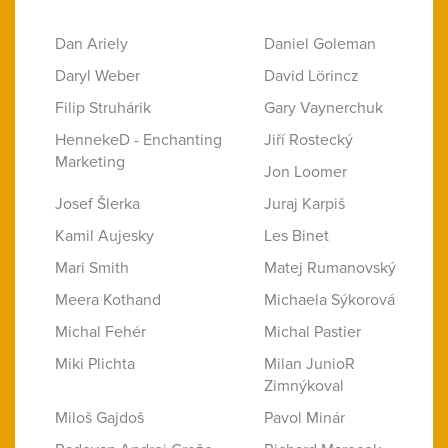
Dan Ariely
Daniel Goleman
Daryl Weber
David Lörincz
Filip Struhárik
Gary Vaynerchuk
HennekeD - Enchanting
Jiří Rostecký
Marketing
Jon Loomer
Josef Šlerka
Juraj Karpiš
Kamil Aujesky
Les Binet
Mari Smith
Matej Rumanovský
Meera Kothand
Michaela Sýkorová
Michal Fehér
Michal Pastier
Miki Plichta
Milan JunioR
Zimnýkoval
Miloš Gajdoš
Pavol Minár