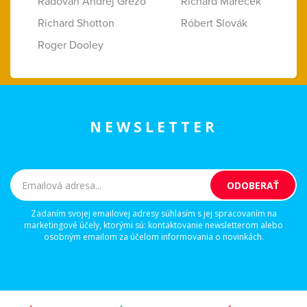
Radovan Andrej Grežo
Richard Marecek
Richard Shotton
Róbert Slovák
Roger Dooley
NEWSLETTER
Zadaním svojej emailovej adresy súhlasím s jej spracovaním na
marketingové účely, ktorými sú: kontaktovanie newsletterom alebo
osobným emailom za účelom informovania o novinkách.