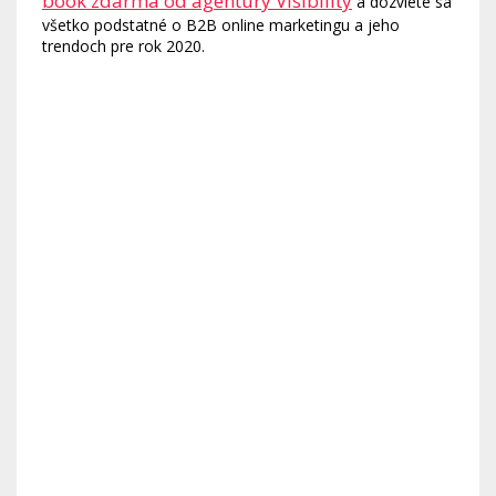
book zdarma od agentúry Visibility
a dozviete sa
všetko podstatné o B2B online marketingu a jeho
trendoch pre rok 2020.