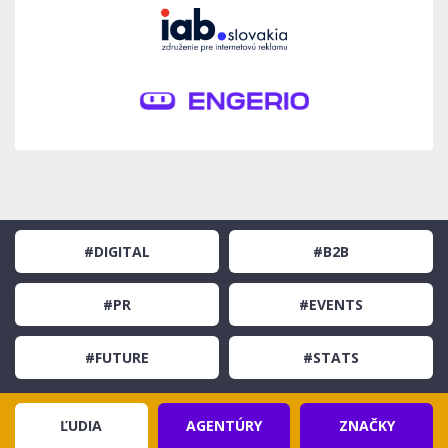
#DIGITAL
#B2B
#PR
#EVENTS
#FUTURE
#STATS
ĽUDIA
AGENTÚRY
ZNAČKY