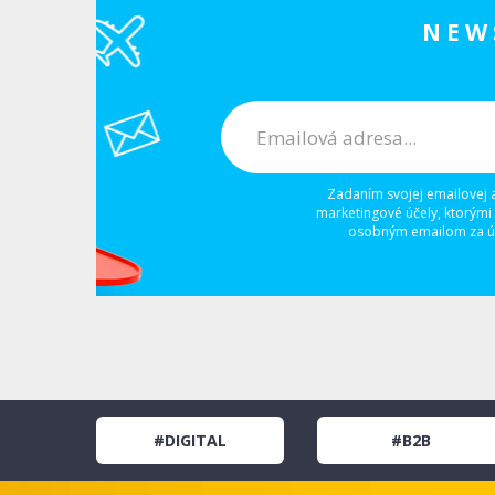
NEW
Zadaním svojej emailovej 
marketingové účely, ktorými
osobným emailom za úč
#DIGITAL
#B2B