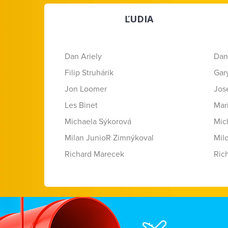
ĽUDIA
Dan Ariely
Dan
Filip Struhárik
Gar
Jon Loomer
Jose
Les Binet
Mar
Michaela Sýkorová
Mic
Milan JunioR Zimnýkoval
Mil
Richard Marecek
Ric