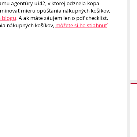
amu agentúry ui42, v ktorej odznela kopa
liminovať mieru opúšťania nákupných košíkov,
m blogu
. A ak máte záujem len o pdf checklist,
nia nákupných košíkov,
môžete si ho stiahnuť