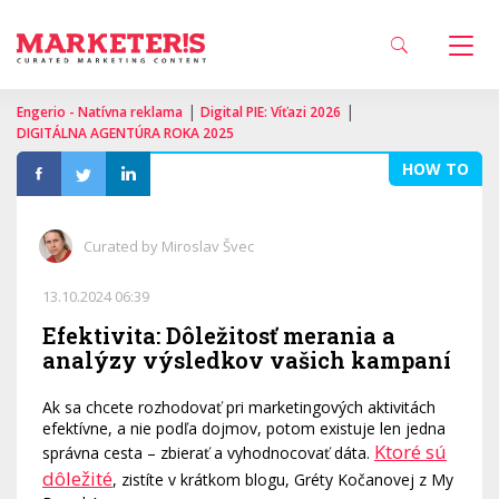
|
|
Engerio - Natívna reklama
Digital PIE: Víťazi 2026
DIGITÁLNA AGENTÚRA ROKA 2025
HOW TO
Curated by Miroslav Švec
13.10.2024 06:39
Efektivita: Dôležitosť merania a
analýzy výsledkov vašich kampaní
Ak sa chcete rozhodovať pri marketingových aktivitách
efektívne, a nie podľa dojmov, potom existuje len jedna
Ktoré sú
správna cesta – zbierať a vyhodnocovať dáta.
dôležité
, zistíte v krátkom blogu, Gréty Kočanovej z My