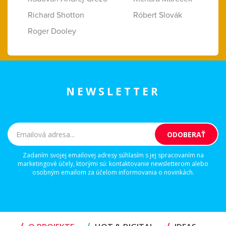
Richard Shotton
Róbert Slovák
Roger Dooley
NEWSLETTER
Zadaním svojej emailovej adresy súhlasím s jej spracovaním na
marketingové účely, ktorými sú: kontaktovanie newsletterom alebo
osobným emailom za účelom informovania o novinkách.