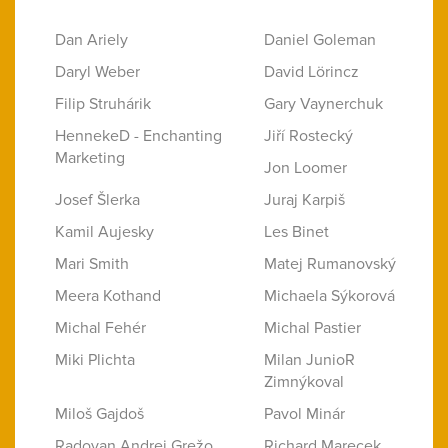
Dan Ariely
Daniel Goleman
Daryl Weber
David Lörincz
Filip Struhárik
Gary Vaynerchuk
HennekeD - Enchanting
Jiří Rostecký
Marketing
Jon Loomer
Josef Šlerka
Juraj Karpiš
Kamil Aujesky
Les Binet
Mari Smith
Matej Rumanovský
Meera Kothand
Michaela Sýkorová
Michal Fehér
Michal Pastier
Miki Plichta
Milan JunioR
Zimnýkoval
Miloš Gajdoš
Pavol Minár
Radovan Andrej Grežo
Richard Marecek