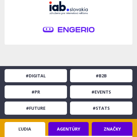
#DIGITAL
#B2B
#PR
#EVENTS
#FUTURE
#STATS
ĽUDIA
AGENTÚRY
ZNAČKY