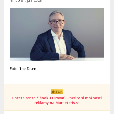
len do 31. júla 2023!
Foto: The Drum
TOP
Chcete tento článok TOPovať? Pozrite si možnosti
reklamy na Marketeris.sk