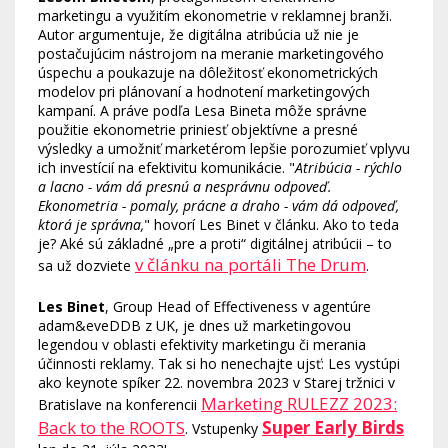
marketingu a využitím ekonometrie v reklamnej branži.
Autor argumentuje, že digitálna atribúcia už nie je
postačujúcim nástrojom na meranie marketingového
úspechu a poukazuje na dôležitosť ekonometrických
modelov pri plánovaní a hodnotení marketingových
kampaní. A práve podľa Lesa Bineta môže správne
použitie ekonometrie priniesť objektívne a presné
výsledky a umožniť marketérom lepšie porozumieť vplyvu
ich investícií na efektivitu komunikácie. "
Atribúcia - rýchlo
a lacno - vám dá presnú a nesprávnu odpoveď.
Ekonometria - pomaly, prácne a draho - vám dá odpoveď,
ktorá je správna,
" hovorí Les Binet v článku. Ako to teda
je? Aké sú základné „pre a proti“ digitálnej atribúcii – to
v článku na portáli The Drum
sa už dozviete
.
Les Binet
, Group Head of Effectiveness v agentúre
adam&eveDDB z UK, je dnes už marketingovou
legendou v oblasti efektivity marketingu či merania
účinnosti reklamy. Tak si ho nenechajte ujsť: Les vystúpi
ako keynote spíker 22. novembra 2023 v Starej tržnici v
Marketing RULEZZ 2023:
Bratislave na konferencii
Back to the ROOTS
Super Early Birds
. Vstupenky