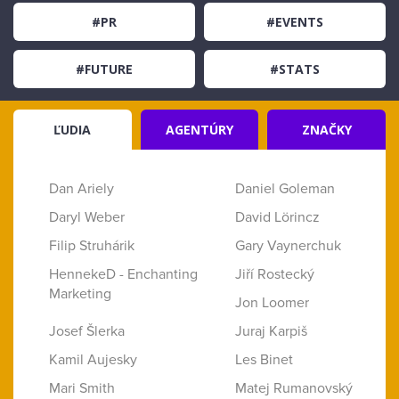
#PR
#EVENTS
#FUTURE
#STATS
ĽUDIA
AGENTÚRY
ZNAČKY
Dan Ariely
Daniel Goleman
Daryl Weber
David Lörincz
Filip Struhárik
Gary Vaynerchuk
HennekeD - Enchanting
Jiří Rostecký
Marketing
Jon Loomer
Josef Šlerka
Juraj Karpiš
Kamil Aujesky
Les Binet
Mari Smith
Matej Rumanovský