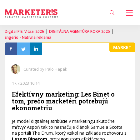
|
|
Digital PIE: Víťazi 2026
DIGITÁLNA AGENTÚRA ROKA 2025
Engerio - Natívna reklama
MARKET
Curated by Palo Hapák
17.7.2023 16:14
Efektívny marketing: Les Binet o
tom, prečo marketéri potrebujú
ekonometriu
Je model digitálnej atribúcie v marketingu skutočne
mŕtvy? Aspoň tak to naznačuje článok Samuela Scotta
na portáli The Drum, ktorý vzikol na základe rozhovoru s
Lesom Binetom
, protagonistom efektívneho