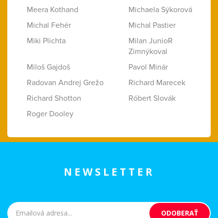
Meera Kothand
Michaela Sýkorová
Michal Fehér
Michal Pastier
Miki Plichta
Milan JunioR
Zimnýkoval
Miloš Gajdoš
Pavol Minár
Radovan Andrej Grežo
Richard Marecek
Richard Shotton
Róbert Slovák
Roger Dooley
NEWSLETTER