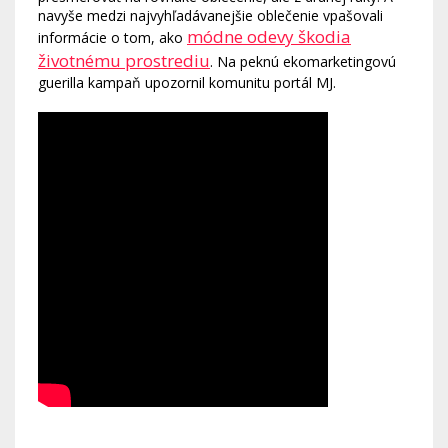
navyše medzi najvyhľadávanejšie oblečenie vpašovali
módne odevy škodia
informácie o tom, ako
životnému prostrediu
. Na peknú ekomarketingovú
guerilla kampaň upozornil komunitu portál MJ.