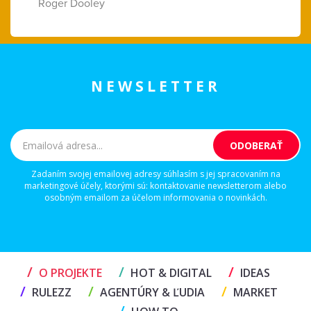
Roger Dooley
NEWSLETTER
Zadaním svojej emailovej adresy súhlasím s jej spracovaním na
marketingové účely, ktorými sú: kontaktovanie newsletterom alebo
osobným emailom za účelom informovania o novinkách.
/
/
/
O PROJEKTE
HOT & DIGITAL
IDEAS
/
/
/
RULEZZ
AGENTÚRY & ĽUDIA
MARKET
/