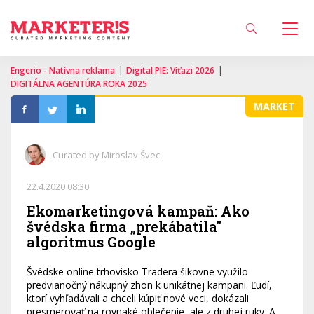
|
|
Engerio - Natívna reklama
Digital PIE: Víťazi 2026
DIGITÁLNA AGENTÚRA ROKA 2025
MARKET
Curated by Miroslav Švec
22.4.2020 08:30
Ekomarketingová kampaň: Ako
švédska firma „prekábatila"
algoritmus Google
Švédske online trhovisko Tradera šikovne využilo
predvianočný nákupný zhon k unikátnej kampani. Ľudí,
ktorí vyhľadávali a chceli kúpiť nové veci, dokázali
presmerovať na rovnaké oblečenie, ale z druhej ruky. A