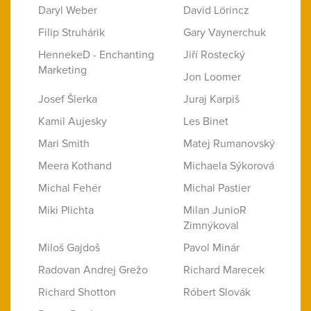
Daryl Weber
David Lörincz
Filip Struhárik
Gary Vaynerchuk
HennekeD - Enchanting
Jiří Rostecký
Marketing
Jon Loomer
Josef Šlerka
Juraj Karpiš
Kamil Aujesky
Les Binet
Mari Smith
Matej Rumanovský
Meera Kothand
Michaela Sýkorová
Michal Fehér
Michal Pastier
Miki Plichta
Milan JunioR
Zimnýkoval
Miloš Gajdoš
Pavol Minár
Radovan Andrej Grežo
Richard Marecek
Richard Shotton
Róbert Slovák