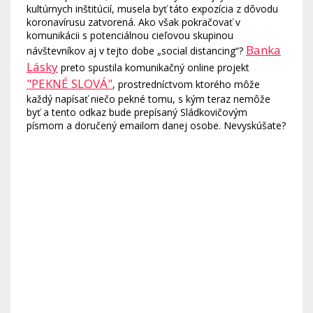
kultúrnych inštitúcií, musela byť táto expozícia z dôvodu
koronavírusu zatvorená. Ako však pokračovať v
komunikácii s potenciálnou cieľovou skupinou
Banka
návštevníkov aj v tejto dobe „social distancing“?
Lásky
preto spustila komunikačný online projekt
"PEKNÉ SLOVÁ"
, prostredníctvom ktorého môže
každý napísať niečo pekné tomu, s kým teraz nemôže
byť a tento odkaz bude prepísaný Sládkovičovým
písmom a doručený emailom danej osobe. Nevyskúšate?