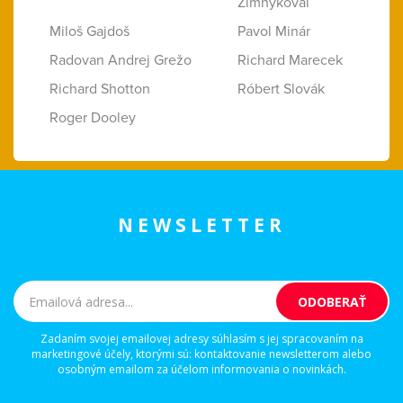
Zimnýkoval
Miloš Gajdoš
Pavol Minár
Radovan Andrej Grežo
Richard Marecek
Richard Shotton
Róbert Slovák
Roger Dooley
NEWSLETTER
Zadaním svojej emailovej adresy súhlasím s jej spracovaním na
marketingové účely, ktorými sú: kontaktovanie newsletterom alebo
osobným emailom za účelom informovania o novinkách.