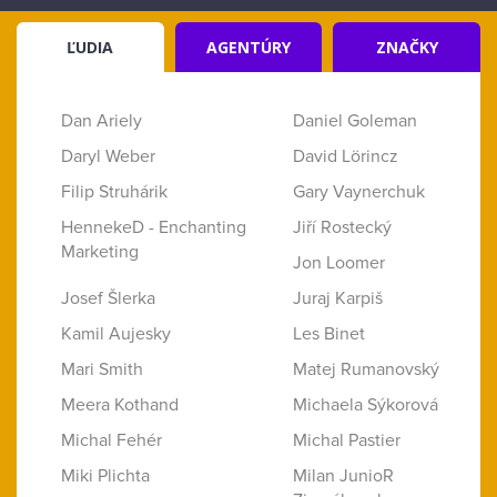
ĽUDIA
AGENTÚRY
ZNAČKY
Dan Ariely
Daniel Goleman
Daryl Weber
David Lörincz
Filip Struhárik
Gary Vaynerchuk
HennekeD - Enchanting
Jiří Rostecký
Marketing
Jon Loomer
Josef Šlerka
Juraj Karpiš
Kamil Aujesky
Les Binet
Mari Smith
Matej Rumanovský
Meera Kothand
Michaela Sýkorová
Michal Fehér
Michal Pastier
Miki Plichta
Milan JunioR