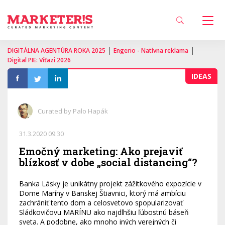
|
|
DIGITÁLNA AGENTÚRA ROKA 2025
Engerio - Natívna reklama
Digital PIE: Víťazi 2026
IDEAS
Curated by Palo Hapák
31.3.2020 09:30
Emočný marketing: Ako prejaviť
blízkosť v dobe „social distancing“?
Banka Lásky je unikátny projekt zážitkového expozície v
Dome Maríny v Banskej Štiavnici, ktorý má ambíciu
zachrániť tento dom a celosvetovo spopularizovať
Sládkovičovu MARÍNU ako najdlhšiu ľúbostnú báseň
sveta. A podobne, ako mnoho iných verejných či