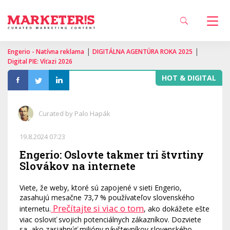
|
|
Engerio - Natívna reklama
DIGITÁLNA AGENTÚRA ROKA 2025
Digital PIE: Víťazi 2026
HOT & DIGITAL
Curated by Palo Hapák
19.8.2024 07:23
Engerio: Oslovte takmer tri štvrtiny
Slovákov na internete
Viete, že weby, ktoré sú zapojené v sieti Engerio,
zasahujú mesačne 73,7 % používateľov slovenského
Prečítajte si viac o tom
internetu.
, ako dokážete ešte
viac osloviť svojich potenciálnych zákazníkov. Dozviete
sa, ako zasiahnúť milióny návštevníkov slovenského