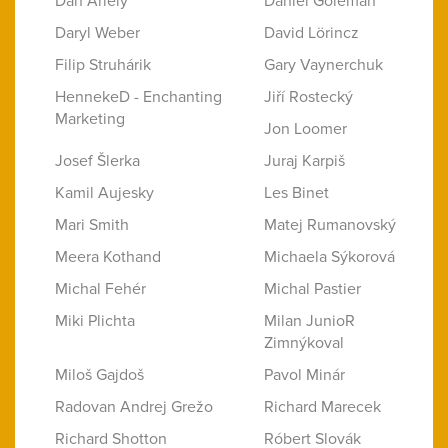
Dan Ariely
Daniel Goleman
Daryl Weber
David Lörincz
Filip Struhárik
Gary Vaynerchuk
HennekeD - Enchanting
Jiří Rostecký
Marketing
Jon Loomer
Josef Šlerka
Juraj Karpiš
Kamil Aujesky
Les Binet
Mari Smith
Matej Rumanovský
Meera Kothand
Michaela Sýkorová
Michal Fehér
Michal Pastier
Miki Plichta
Milan JunioR
Zimnýkoval
Miloš Gajdoš
Pavol Minár
Radovan Andrej Grežo
Richard Marecek
Richard Shotton
Róbert Slovák