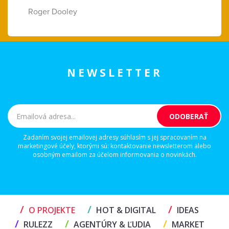
Roger Dooley
NEWSLETTER
Zadaním svojej emailovej adresy súhlasím s jej spracovaním na
marketingové účely, ktorými sú: kontaktovanie newsletterom alebo
osobným emailom za účelom informovania o novinkách.
/
/
/
O PROJEKTE
HOT & DIGITAL
IDEAS
/
/
/
RULEZZ
AGENTÚRY & ĽUDIA
MARKET