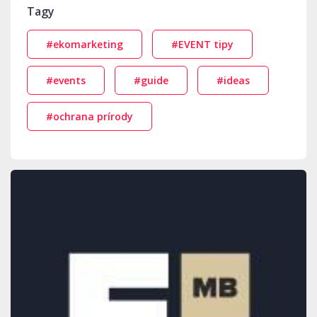
Tagy
#ekomarketing
#EVENT tipy
#events
#guide
#ideas
#ochrana prírody