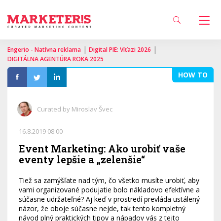
|
|
Engerio - Natívna reklama
Digital PIE: Víťazi 2026
DIGITÁLNA AGENTÚRA ROKA 2025
HOW TO
Curated by Miroslav Švec
16.8.2019 08:00
Event Marketing: Ako urobiť vaše
eventy lepšie a „zelenšie“
Tiež sa zamýšľate nad tým, čo všetko musíte urobiť, aby
vami organizované podujatie bolo nákladovo efektívne a
súčasne udržateľné? Aj keď v prostredí prevláda ustálený
názor, že oboje súčasne nejde, tak tento kompletný
návod plný praktických tipov a nápadov vás z tejto