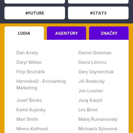
#FUTURE
#STATS
ĽUDIA
AGENTÚRY
ZNAČKY
Dan Ariely
Daniel Goleman
Daryl Weber
David Lörincz
Filip Struhárik
Gary Vaynerchuk
HennekeD - Enchanting
Jiří Rostecký
Marketing
Jon Loomer
Josef Šlerka
Juraj Karpiš
Kamil Aujesky
Les Binet
Mari Smith
Matej Rumanovský
Meera Kothand
Michaela Sýkorová