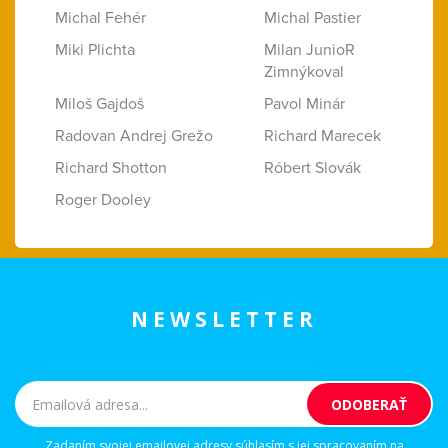
Michal Fehér
Michal Pastier
Miki Plichta
Milan JunioR
Zimnýkoval
Miloš Gajdoš
Pavol Minár
Radovan Andrej Grežo
Richard Marecek
Richard Shotton
Róbert Slovák
Roger Dooley
NEWSLETTER
Zadaním svojej emailovej adresy súhlasím s jej spracovaním na